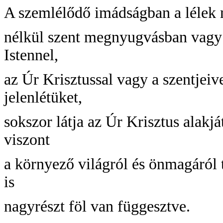
A szemlélődő imádságban a lélek m
nélkül szent megnyugvásban vagy 
Istennel,
az Úr Krisztussal vagy a szentjeiv
jelenlétüket,
sokszor látja az Úr Krisztus alakjá
viszont
a környező világról és önmagáról te
is
nagyrészt föl van függesztve.