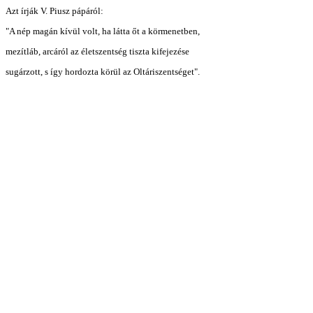
Azt írják V. Piusz pápáról:
"A nép magán kívül volt, ha látta őt a körmenetben,
mezítláb, arcáról az életszentség tiszta kifejezése
sugárzott, s így hordozta körül az Oltáriszentséget".