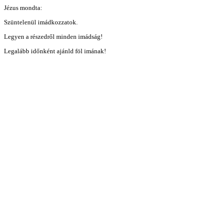
Jézus mondta:
Szüntelenül imádkozzatok.
Legyen a részedről minden imádság!
Legalább időnként ajánld föl imának!