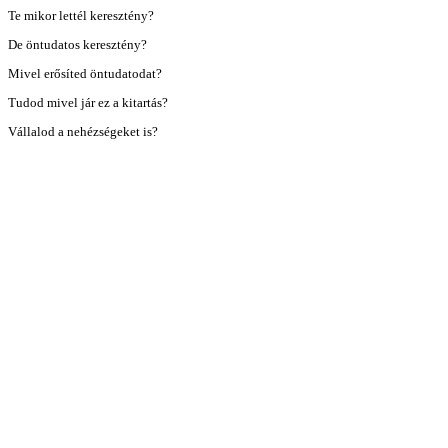
Te mikor lettél keresztény?
De öntudatos keresztény?
Mivel erősíted öntudatodat?
Tudod mivel jár ez a kitartás?
Vállalod a nehézségeket is?