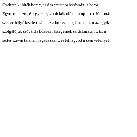
Gyakran küldték borért, és ő szeretett belekóstolni a borba.
Egyre többször, és egyre nagyobb kóstolókat hörpintett. Már-már
szenvedéllyé kezdett válni ez a borivási hajlam, amikor az egyik
szolgálójuk szóváltás közben részegesnek szidalmazta őt. Ez a
sértés szíven találta, magába szállt, és felhagyott a szenvedéllyel.