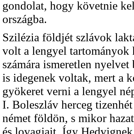
gondolat, hogy követnie ke
országba.
Szilézia földjét szlávok lak
volt a lengyel tartományok 
számára ismeretlen nyelvet 
is idegenek voltak, mert a 
gyökeret verni a lengyel né
I. Boleszláv herceg tizenhét
német földön, s mikor hazat
és lovagjait. Így Hedvignek 