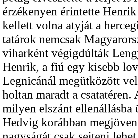
érzékenyen érintette Henrik
kellett volna atyját a herce
tatárok nemcsak Magyarorsz
viharként végigdúlták Lengye
Henrik, a fiú egy kisebb lov
Legnicánál megütközött velü
holtan maradt a csatatéren.
milyen elszánt ellenállásba 
Hedvig korábban megjövendö
nagyságát csak sejteni lehet