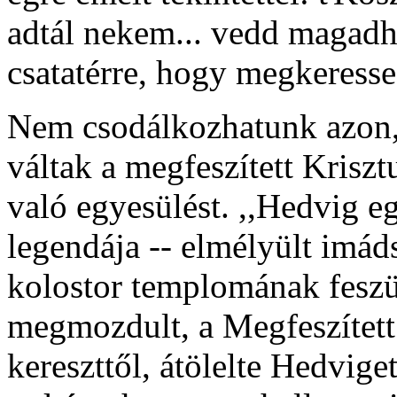
adtál nekem... vedd magadho
csatatérre, hogy megkeresse 
Nem csodálkozhatunk azon, 
váltak a megfeszített Krisztu
való egyesülést. ,,Hedvig 
legendája -- elmélyült imáds
kolostor templomának feszül
megmozdult, a Megfeszített 
kereszttől, átölelte Hedvige