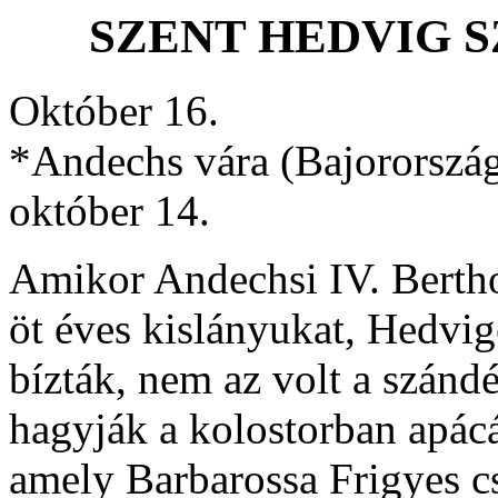
SZENT HEDVIG 
Október 16.
*Andechs vára (Bajorország
október 14.
Amikor Andechsi IV. Bertho
öt éves kislányukat, Hedvig
bízták, nem az volt a szánd
hagyják a kolostorban apác
amely Barbarossa Frigyes cs