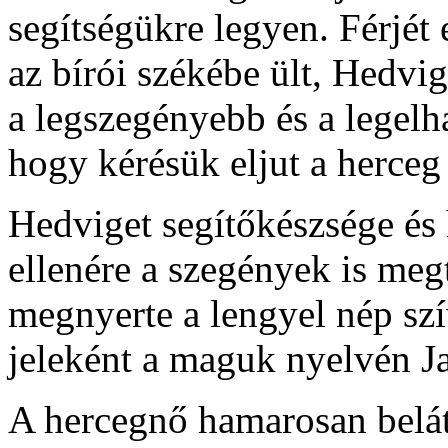
segítségükre legyen. Férjét e
az bírói székébe ült, Hedvig
a legszegényebb és a legelh
hogy kérésük eljut a herceg 
Hedviget segítőkészsége és 
ellenére a szegények is meg
megnyerte a lengyel nép szí
jeleként a maguk nyelvén J
A hercegnő hamarosan belát