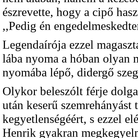
észrevette, hogy a cipő has
,,Pedig én engedelmeskedte
Legendaírója ezzel magaszta
lába nyoma a hóban olyan m
nyomába lépő, didergő szeg
Olykor beleszólt férje dolga
után keserű szemrehányást te
kegyetlenségéért, s ezzel el
Henrik gyakran megkegyelme