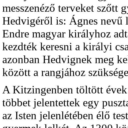
messzenéző terveket szőtt g
Hedvigéről is: Ágnes nevű l
Endre magyar királyhoz adtá
kezdték keresni a királyi c
azonban Hedvignek meg kell
között a rangjához szüksége
A Kitzingenben töltött éve
többet jelentettek egy puszt
az Isten jelenlétében élő te