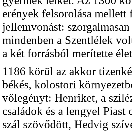
gyermek lelkét. Az 1300 kör
erények felsorolása mellett 
jellemvonást: szorgalmasan 
mindenben a Szentlélek vol
a két forrásból merítette éle
1186 körül az akkor tizenké
békés, kolostori környezetbő
vőlegényt: Henriket, a szilé
családok és a lengyel Piast 
szál szövődött, Hedvig szívé