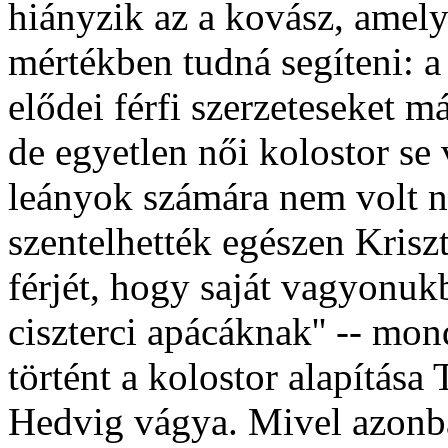
hiányzik az a kovász, amely
mértékben tudná segíteni: a
elődei férfi szerzeteseket m
de egyetlen női kolostor se v
leányok számára nem volt ne
szentelhették egészen Krisz
férjét, hogy saját vagyonuk
ciszterci apácáknak'' -- mo
történt a kolostor alapítása
Hedvig vágya. Mivel azonba