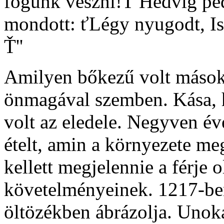
fogunk veszni!Ť Hedvig pe
mondott: ťLégy nyugodt, Is
Ť''
Amilyen bőkezű volt másokk
önmagával szemben. Kása, hü
volt az eledele. Negyven év
ételt, amin a környezete me
kellett megjelennie a férje o
követelményeinek. 1217-ben
öltözékben ábrázolja. Unok