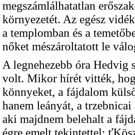
megszámlálhatatlan erőszak
környezetét. Az egész vidé
a templomban és a temetőben
nőket mészároltatott le válo
A legnehezebb óra Hedvig s
volt. Mikor hírét vitték, hog
könnyeket, a fájdalom külső
hanem leányát, a trzebnicai 
aki majdnem belehalt a fáj
égre emelt tekintettel: ťKö