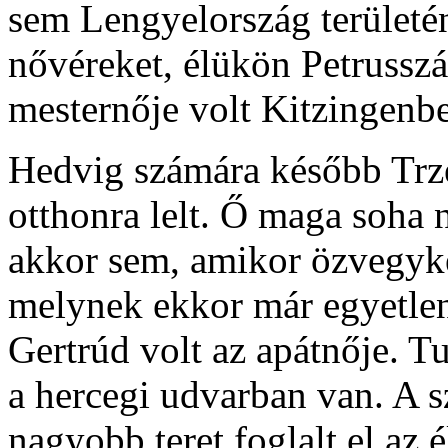
sem Lengyelország területé
nővéreket, élükön Petrussz
mesternője volt Kitzingenb
Hedvig számára később Trzeb
otthonra lelt. Ő maga soha n
akkor sem, amikor özvegyké
melynek ekkor már egyetlen
Gertrúd volt az apátnője. Tu
a hercegi udvarban van. A 
nagyobb teret foglalt el az é