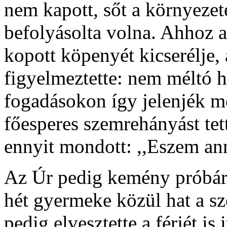
nem kapott, sőt a környezet
befolyásolta volna. Ahhoz a
kopott köpenyét kicserélje,
figyelmeztette: nem méltó h
fogadásokon így jelenjék m
főesperes szemrehányást tet
ennyit mondott: ,,Eszem an
Az Úr pedig kemény próbára t
hét gyermeke közül hat a sz
pedig elvesztette a férjét is