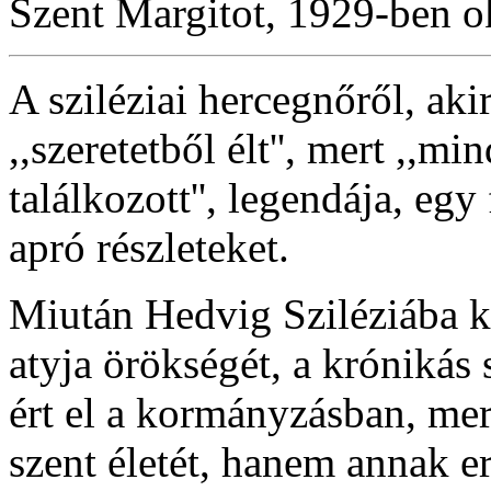
Szent Margitot, 1929-ben ok
A sziléziai hercegnőről, aki
,,szeretetből élt'', mert ,,m
találkozott'', legendája, eg
apró részleteket.
Miután Hedvig Sziléziába ker
atyja örökségét, a krónikás s
ért el a kormányzásban, me
szent életét, hanem annak er