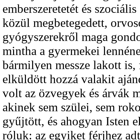
emberszeretetét és szociális
közül megbetegedett, orvos
gyógyszerekről maga gondos
mintha a gyermekei lennének
bármilyen messze lakott is, 
elküldött hozzá valakit aj
volt az özvegyek és árvák m
akinek sem szülei, sem rok
gyűjtött, és ahogyan Isten e
róluk: az egyiket férjhez ad