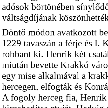
adósok börtönében sínylőd
váltságdíjának köszönhették
Döntő módon avatkozott be 
1229 tavaszán a férje és I.
robbant ki. Henrik két csat
miután bevette Krakkó város
egy mise alkalmával a krakk
hercegen, elfogták és Konrá
A fogoly herceg fia, Henrik