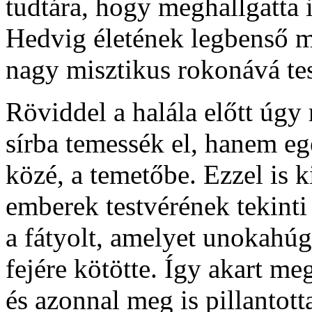
tudtára, hogy meghallgatta i
Hedvig életének legbenső mis
nagy misztikus rokonává tes
Röviddel a halála előtt úgy
sírba temessék el, hanem eg
közé, a temetőbe. Ezzel is k
emberek testvérének tekinti
a fátyolt, amelyet unokahúga
fejére kötötte. Így akart m
és azonnal meg is pillantott