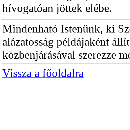
hívogatóan jöttek elébe.
Mindenható Istenünk, ki Sze
alázatosság példájaként áll
közbenjárásával szerezze m
Vissza a főoldalra