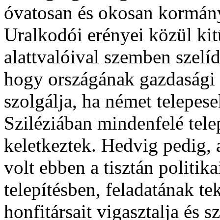
óvatosan és okosan kormán
Uralkodói erényei közül kit
alattvalóival szemben szelí
hogy országának gazdasági é
szolgálja, ha német telepe
Sziléziában mindenfelé tele
keletkeztek. Hedvig pedig,
volt ebben a tisztán politi
telepítésben, feladatának te
honfitársait vigasztalja és