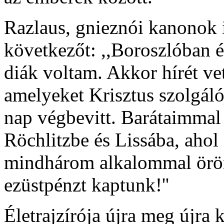
Razlaus, gnieznói kanonok 
következőt: ,,Boroszlóban é
diák voltam. Akkor hírét v
amelyeket Krisztus szolgáló
nap végbevitt. Barátaimmal
Röchlitzbe és Lissába, ahol 
mindhárom alkalommal öröm
ezüstpénzt kaptunk!''
Életrajzírója újra meg újra