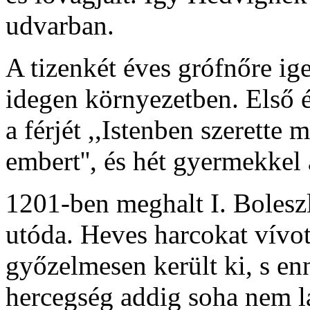
udvarban.
A tizenkét éves grófnőre ig
idegen környezetben. Első é
a férjét ,,Istenben szerette 
embert'', és hét gyermekkel
1201-ben meghalt I. Boleszl
utóda. Heves harcokat vívot
győzelmesen került ki, s en
hercegség addig soha nem lá