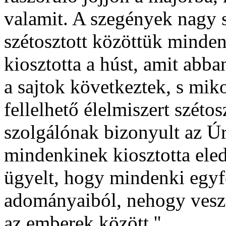
valamit. A szegények nagy 
szétosztott közöttük minde
kiosztotta a húst, amit abba
a sajtok következtek, s miko
fellelhető élelmiszert széto
szolgálónak bizonyult az Ú
mindenkinek kiosztotta eled
ügyelt, hogy mindenki egyf
adományaiból, nehogy vesz
az emberek között.''