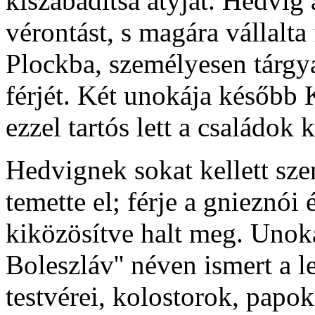
kiszabadítsa atyját. Hedvig
vérontást, s magára vállalta 
Plockba, személyesen tárgya
férjét. Két unokája később 
ezzel tartós lett a családok 
Hedvignek sokat kellett sz
temette el; férje a gnieznói 
kiközösítve halt meg. Unokáj
Boleszláv'' néven ismert a l
testvérei, kolostorok, papok 