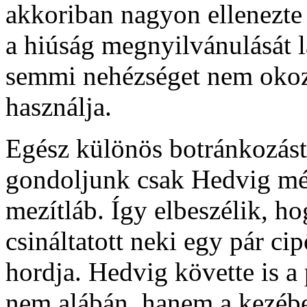
akkoriban nagyon ellenezte
a hiúság megnyilvánulását 
semmi nehézséget nem okozo
használja.
Egész különös botránkozást 
gondoljunk csak Hedvig mél
mezítláb. Így elbeszélik, h
csináltatott neki egy pár ci
hordja. Hedvig követte is a 
nem alábán, hanem a kezébe