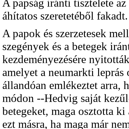
A papság iránti tisztelete a
áhítatos szeretetéből fakadt.
A papok és szerzetesek melle
szegények és a betegek irán
kezdeményezésére nyitották 
amelyet a neumarkti leprás 
állandóan emlékeztet arra, 
módon --Hedvig saját kezűle
betegeket, maga osztotta ki 
ezt másra, ha maga már nem