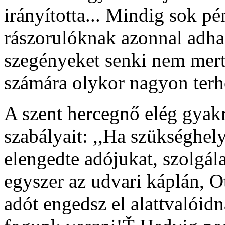
irányította... Mindig sok p
rászorulóknak azonnal adha
szegényeket senki nem mert
számára olykor nagyon terhe
A szent hercegnő elég gyak
szabályait: ,,Ha szükséghely
elengedte adójukat, szolgála
egyszer az udvari káplán, O
adót engedsz el alattvalóidn