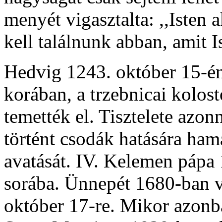
menyét vigasztalta: ,,Isten
kell találnunk abban, amit Is
Hedvig 1243. október 15-é
korában, a trzebnicai kolo
temették el. Tisztelete azon
történt csodák hatására ham
avatását. IV. Kelemen pápa 
sorába. Ünnepét 1680-ban ve
október 17-re. Mikor azonb