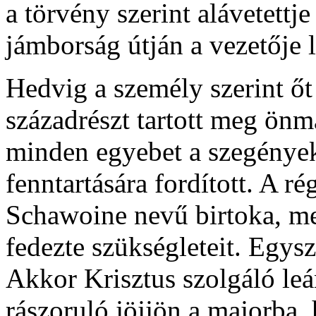
a törvény szerint alávetettje
jámborság útján a vezetője le
Hedvig a személy szerint őt
századrészt tartott meg önm
minden egyebet a szegények
fenntartására fordított. A ré
Schawoine nevű birtoka, m
fedezte szükségleteit. Egys
Akkor Krisztus szolgáló le
rászoruló jöjjön a majorba,