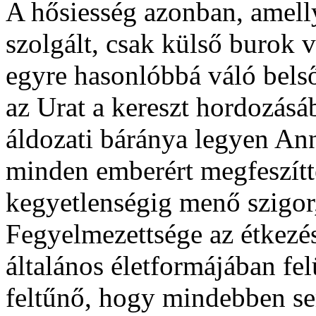
A hősiesség azonban, amell
szolgált, csak külső burok v
egyre hasonlóbbá váló belső
az Urat a kereszt hordozásá
áldozati báránya legyen Anna
minden emberért megfeszíttet
kegyetlenségig menő szigor
Fegyelmezettsége az étkezé
általános életformájában fe
feltűnő, hogy mindebben sem