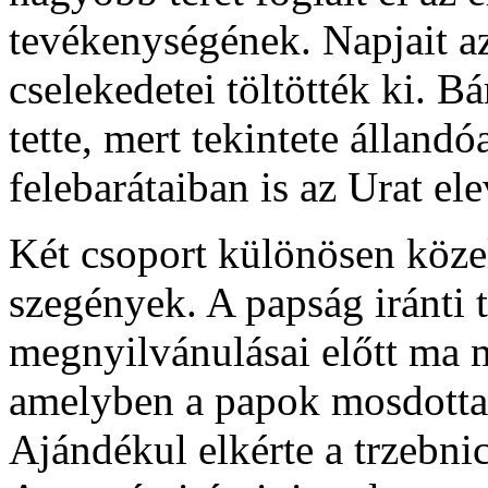
tevékenységének. Napjait az 
cselekedetei töltötték ki. B
tette, mert tekintete állandó
felebarátaiban is az Urat el
Két csoport különösen közel 
szegények. A papság iránti t
megnyilvánulásai előtt ma m
amelyben a papok mosdottak,
Ajándékul elkérte a trzebnic