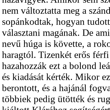
nem változtatta meg a szán
sopánkodtak, hogyan tudott
választani magának. De am
nevű húga is követte, a rok
haragtól. Tizenkét erős férf
hazahozzák ezt a bolond leá
és kiadását kérték. Mikor e
berontott, és a hajánál fogv
többiek pedig ütötték és ru
kiáltott Klárához segítségér