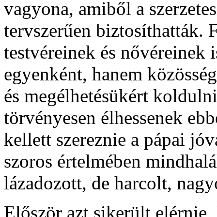
vagyona, amiből a szerzetes
tervszerűen biztosíthatták. 
testvéreinek és nővéreinek 
egyenként, hanem közösség
és megélhetésükért kolduln
törvényesen élhessenek eb
kellett szereznie a pápai jó
szoros értelmében mindhalá
lázadozott, de harcolt, nag
Először azt sikerült elérnie