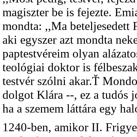
magiszter be is fejezte. Emia
mondta: ,,Ma beteljesedett 
aki egyszer azt mondta nek
paptestvéreim olyan alázat
teológiai doktor is félbesza
testvér szólni akar.Ť Mondom
dolgot Klára --, ez a tudós 
ha a szemem láttára egy halot
1240-ben, amikor II. Frigye