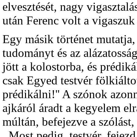
elvesztését, nagy vigasztalá
után Ferenc volt a vigaszuk 
Egy másik történet mutatja,
tudományt és az alázatosság
jött a kolostorba, és prédik
csak Egyed testvér fölkiálto
prédikálni!'' A szónok azonn
ajkáról áradt a kegyelem elr
múltán, befejezve a szólást
,,Most pedig, testvér, fejezd