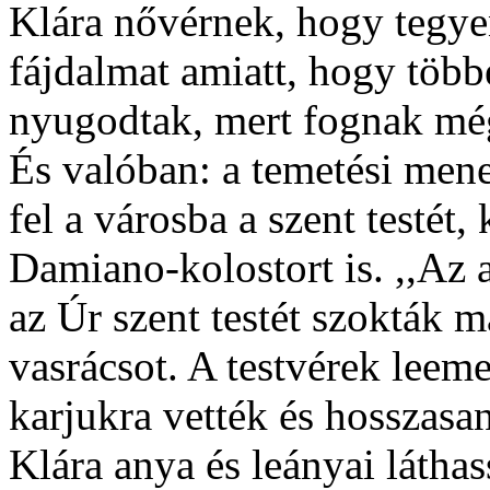
Klára nővérnek, hogy tegye
fájdalmat amiatt, hogy töb
nyugodtak, mert fognak még 
És valóban: a temetési mene
fel a városba a szent testét, 
Damiano-kolostort is. ,,Az 
az Úr szent testét szokták m
vasrácsot. A testvérek leeme
karjukra vették és hosszasan
Klára anya és leányai láthass