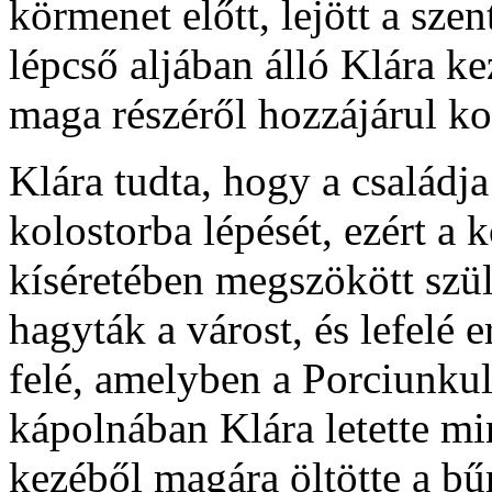
körmenet előtt, lejött a szen
lépcső aljában álló Klára ke
maga részéről hozzájárul k
Klára tudta, hogy a családja
kolostorba lépését, ezért a 
kíséretében megszökött szü
hagyták a várost, és lefelé 
felé, amelyben a Porciunku
kápolnában Klára letette mi
kezéből magára öltötte a bűn