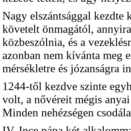
Nagy elszántsággal kezdte k
követelt önmagától, annyira
közbeszólnia, és a vezeklés
azonban nem kívánta meg ezt
mérsékletre és józanságra in
1244-től kezdve szinte eg
volt, a nővéreit mégis anyai
Minden nehézségen csodálato
IV. Ince pápa két alkalomma