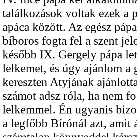
találkozások voltak ezek a 
apáca között. Az egész páp
bíboros fogta fel a szent je
később IX. Gergely pápa let
lelkemet, és úgy ajánlom a 
kereszten Atyjának ajánlotta
számot adsz róla, ha nem f
lelkemmel. Én ugyanis biz
a legfőbb Bírónál azt, amit 
számtalan könnyeddel kérsz.