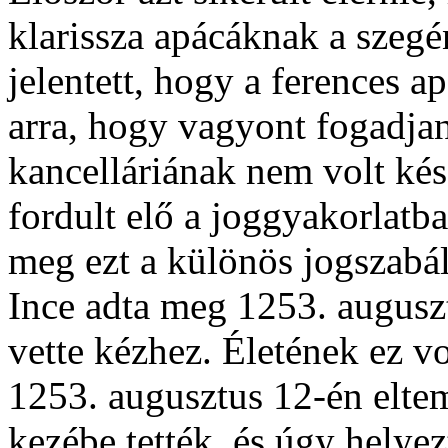
klarissza apácáknak a szegé
jelentett, hogy a ferences a
arra, hogy vagyont fogadja
kancelláriának nem volt ké
fordult elő a joggyakorlatb
meg ezt a különös jogszabál
Ince adta meg 1253. auguszt
vette kézhez. Életének ez 
1253. augusztus 12-én eltem
kezébe tették, és úgy helyez