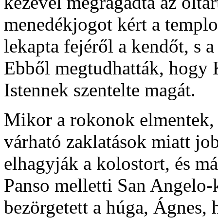
kezével megragadta az oltárt
menedékjogot kért a templo
lekapta fejéről a kendőt, s 
Ebből megtudhatták, hogy K
Istennek szentelte magát.
Mikor a rokonok elmentek, 
várható zaklatások miatt job
elhagyják a kolostort, és m
Panso melletti San Angelo-k
bezörgetett a húga, Ágnes, h