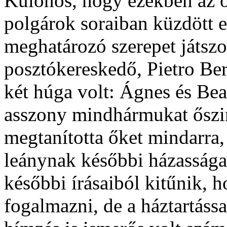
Különös, hogy ezekben az ö
polgárok soraiban küzdött e
meghatározó szerepet játszo
posztókereskedő, Pietro Ber
két húga volt: Ágnes és Bea
asszony mindhármukat őszin
megtanította őket mindarra,
leánynak későbbi házassága 
későbbi írásaiból kitűnik, h
fogalmazni, de a háztartáss