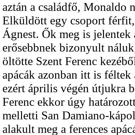
aztán a családfő, Monaldo n
Elküldött egy csoport férfi
Ágnest. Ők meg is jelentek 
erősebbnek bizonyult náluk
öltötte Szent Ferenc kezébő
apácák azonban itt is félte
ezért április végén útjukra b
Ferenc ekkor úgy határozott
melletti San Damiano-kápolna
alakult meg a ferences apác