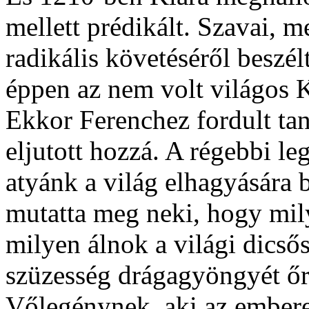
mellett prédikált. Szavai, m
radikális követéséről beszél
éppen az nem volt világos K
Ekkor Ferenchez fordult taná
eljutott hozzá. A régebbi l
atyánk a világ elhagyására b
mutatta meg neki, hogy mil
milyen álnok a világi dicsős
szüzesség drágagyöngyét őr
Vőlegénynek, aki az emberek 