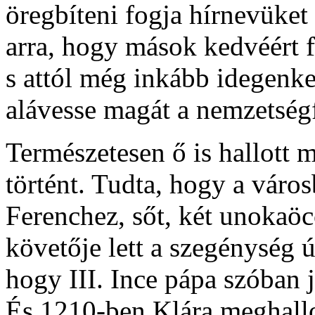
öregbíteni fogja hírnevüket
arra, hogy mások kedvéért 
s attól még inkább idegenk
alávesse magát a nemzetség
Természetesen ő is hallott 
történt. Tudta, hogy a város
Ferenchez, sőt, két unokaöcc
követője lett a szegénység ú
hogy III. Ince pápa szóban 
És 1210-ben Klára meghallo