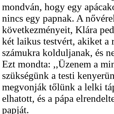
mondván, hogy egy apácako
nincs egy papnak. A nővérek
következményeit, Klára pedi
két laikus testvért, akiket a
számukra kolduljanak, és ne
Ezt mondta: ,,Üzenem a min
szükségünk a testi kenyerü
megvonják tőlünk a lelki tá
elhatott, és a pápa elrendelt
papját.