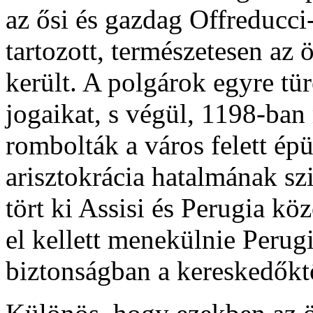
az ősi és gazdag Offreducc
tartozott, természetesen az
került. A polgárok egyre tü
jogaikat, s végül, 1198-ban
rombolták a város felett ép
arisztokrácia hatalmának s
tört ki Assisi és Perugia kö
el kellett menekülnie Perug
biztonságban a kereskedőktő