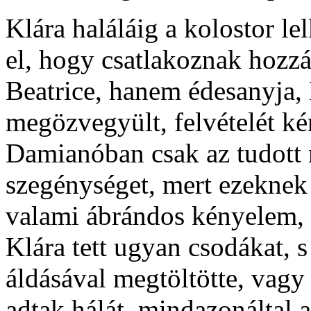
Klára haláláig a kolostor le
el, hogy csatlakoznak hozz
Beatrice, hanem édesanyja, 
megözvegyült, felvételét ké
Damianóban csak az tudott 
szegénységet, mert ezekne
valami ábrándos kényelem, 
Klára tett ugyan csodákat, s
áldásával megtöltötte, vagy
adtak hálát, mindazonáltal 