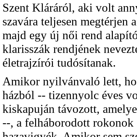
Szent Kláráról, aki volt an
szavára teljesen megtérjen 
majd egy új női rend alapító
klarisszák rendjének nevezte
életrajzírói tudósítanak.
Amikor nyilvánvaló lett, ho
házból -- tizennyolc éves vo
kiskapuján távozott, amelye
--, a felháborodott rokonok 
hazavigyék. Amikor sem szé