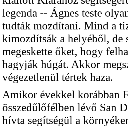
legenda -- Ágnes teste olya
tudták mozdítani. Mind a tiz
kimozdítsák a helyéből, de 
megeskette őket, hogy felh
hagyják húgát. Akkor megs
végezetlenül tértek haza.
Amikor évekkel korábban Fe
összedűlőfélben lévő San 
hívta segítségül a környéke