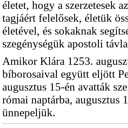
életet, hogy a szerzetesek a
tagjáért felelősek, életük ö
életével, és sokaknak segíts
szegénységük apostoli távla
Amikor Klára 1253. auguszt
bíborosaival együtt eljött P
augusztus 15-én avatták sze
római naptárba, augusztus 1
ünnepeljük.