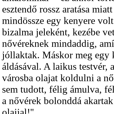
esztendő rossz aratása miat
mindössze egy kenyere volt.
bizalma jeleként, kezébe vet
nővéreknek mindaddig, amí
jóllaktak. Máskor meg egy k
áldásával. A laikus testvér, 
városba olajat koldulni a n
sem tudott, félig ámulva, f
a nővérek bolonddá akartak 
olajjal!''