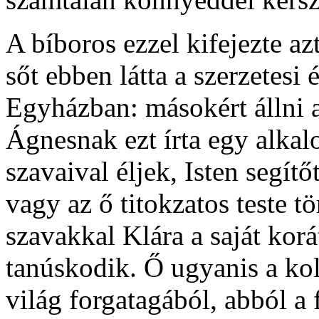
A bíboros ezzel kifejezte azt
sőt ebben látta a szerzetesi 
Egyházban: másokért állni a
Ágnesnak ezt írta egy alka
szavaival éljek, Isten segít
vagy az ő titokzatos teste tö
szavakkal Klára a saját kor
tanúskodik. Ő ugyanis a kol
világ forgatagából, abból a