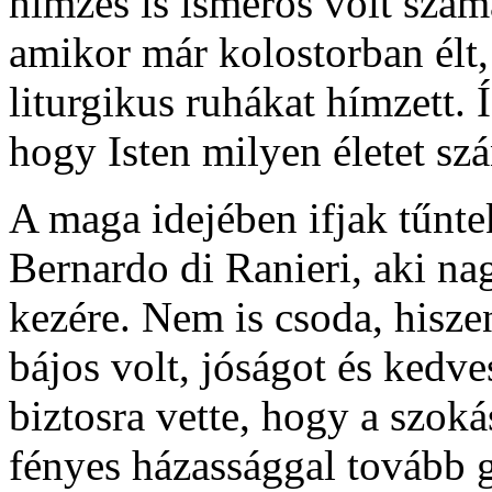
hímzés is ismerős volt szám
amikor már kolostorban élt,
liturgikus ruhákat hímzett. Í
hogy Isten milyen életet szá
A maga idejében ifjak tűnte
Bernardo di Ranieri, aki n
kezére. Nem is csoda, hisz
bájos volt, jóságot és kedv
biztosra vette, hogy a szoká
fényes házassággal tovább g