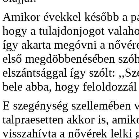
Amikor évekkel később a pá
hogy a tulajdonjogot valaho
így akarta megóvni a nővére
első megdöbbenésében szóho
elszántsággal így szólt: ,,
bele abba, hogy feloldozzál
E szegénység szellemében v
talpraesetten akkor is, ami
visszahívta a nővérek lelki