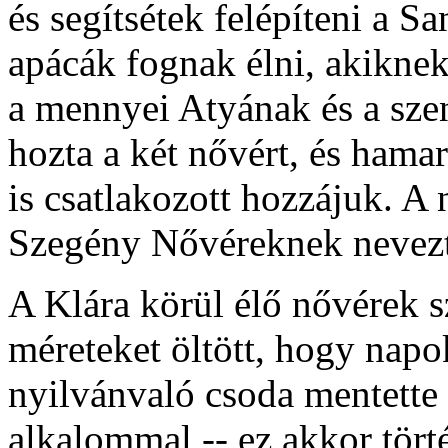
és segítsétek felépíteni a S
apácák fognak élni, akiknek
a mennyei Atyának és a szen
hozta a két nővért, és hama
is csatlakozott hozzájuk. A
Szegény Nővéreknek nevezte
A Klára körül élő nővérek 
méreteket öltött, hogy napo
nyilvánvaló csoda mentette
alkalommal -- ez akkor tört