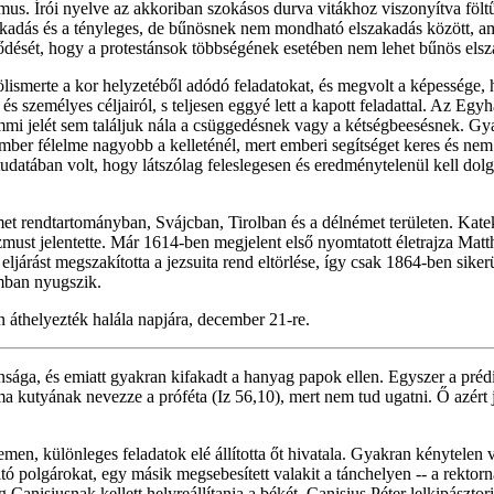
us. Írói nyelve az akkoriban szokásos durva vitákhoz viszonyítva föltűnő
zakadás és a tényleges, de bűnösnek nem mondható elszakadás között, 
ését, hogy a protestánsok többségének esetében nem lehet bűnös elsza
fölismerte a kor helyzetéből adódó feladatokat, és megvolt a képessége,
 személyes céljairól, s teljesen eggyé lett a kapott feladattal. Az Egy
 semmi jelét sem találjuk nála a csüggedésnek vagy a kétségbeesésnek. Gy
 ember félelme nagyobb a kelleténél, mert emberi segítséget keres és ne
 tudatában volt, hogy látszólag feleslegesen és eredménytelenül kell do
német rendtartományban, Svájcban, Tirolban és a délnémet területen. K
must jelentette. Már 1614-ben megjelent első nyomtatott életrajza Matt
járást megszakította a jezsuita rend eltörlése, így csak 1864-ben sikerü
omban nyugszik.
n áthelyezték halála napjára, december 21-re.
lansága, és emiatt gyakran kifakadt a hanyag papok ellen. Egyszer a pré
a kutyának nevezze a próféta (Iz 56,10), mert nem tud ugatni. Ő azért 
emen, különleges feladatok elé állította őt hivatala. Gyakran kénytelen
ltó polgárokat, egy másik megsebesített valakit a tánchelyen -- a rektorn
Canisiusnak kellett helyreállítania a békét. Canisius Péter lelkipásztor