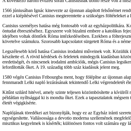
A következő három évtized során Canisiusnak döntő része volt a hitsz
1566 júniusában Ignác kinevezte az újonnan alapított felsőnémet rend
ezzel a kiépítésével Canisius megteremtette a szükséges föltételeket a
Canisius személyes hatása még fontosabb volt az egyházpolitikára. Ko
öntudat ébresztéséhez. Egyszerre volt bizalmi embere a katolikus fe
idejében voltak döntőek Róma intézkedéseiben. Ezekben a fölterjeszté
követelve számukra. Szorosabb kapcsolatot sürgetett Róma és a német
Legszélesebb körű hatása Canisius irodalmi műveinek volt. Közülük is
készítette el. A rövid kérdések és feleletek mindegyik kiadásban kö
eredetiségét, és nincsenek irodalmi ambícióik, mégis Canisius legsiker
lefordították őket. A 19. századig több száz kiadásuk jelent meg.
1580 végén Canisius Fribourgba ment, hogy fölépítse az újonnan alapí
fennmaradt Lelki napló lezárásának tekintendő Lelki végrendeletét éle
Kitűnt szilárd hitével, amely szinte teljesen közömbösítette a kívülrő
példátlan nyíltsággal ki is mondta őket. Ezek a tapasztalatok mégsem
életét végigkísérte.
Naplójának töredékei azt bizonyítják, hogy ez az Egyház iránti szeret
egységesítette. Vallásossága a devotio moderna szellemének megfelelő
misztikus kegyelmek is kísérték; különösen fontos volt számára egy 