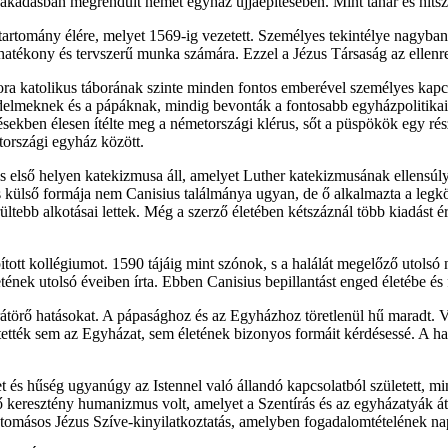
akadásban megrendült német egyház újjáépítésében. Mint tanár és hitsz
tartomány élére, melyet 1569-ig vezetett. Személyes tekintélye nagyban
 hatékony és tervszerű munka számára. Ezzel a Jézus Társaság az ellenre
ra katolikus táborának szinte minden fontos emberével személyes kapcsol
jedelmeknek és a pápáknak, mindig bevonták a fontosabb egyházpolitikai
sekben élesen ítélte meg a németországi klérus, sőt a püspökök egy rés
országi egyház között.
 első helyen katekizmusa áll, amelyet Luther katekizmusának ellensúly
zös külső formája nem Canisius találmánya ugyan, de ő alkalmazta a le
ültebb alkotásai lettek. Még a szerző életében kétszáznál több kiadást 
tott kollégiumot. 1590 tájáig mint szónok, s a halálát megelőző utolsó
tének utolsó éveiben írta. Ebben Canisius bepillantást enged életébe és
l rátörő hatásokat. A pápasághoz és az Egyházhoz töretlenül hű maradt. V
 tették sem az Egyházat, sem életének bizonyos formáit kérdésessé. A 
et és hűség ugyanúgy az Istennel való állandó kapcsolatból született, m
 keresztény humanizmus volt, amelyet a Szentírás és az egyházatyák átf
látomásos Jézus Szíve-kinyilatkoztatás, amelyben fogadalomtételének n