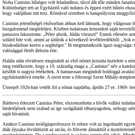
Noha Canisius hűséges volt feladatához, távol állt tőle minden fanatizm
Különbséget tett az Egyháztól való tudatos és éppen ezért bűnös els
hogy valójában mit tesz. Rómával szemben is hangsúlyozta meggyőződ
Canisius jelentőségét elsősorban abban kell látnunk, hogy világosan 
buzgalommal megfeleljen. Közben tudatosan lemondott saját terveiről és
panaszra fakasztotta: ,,Péter alszik, Júdás virraszt!'' Ennek ellenére
szilárd hite volt, amint az kitűnik a következő levéltöredékből: ,,Sok
bizakodásban keresi a segítséget.'' Itt megmutatkozik igazi nagysága:
valósággal életét áldozta érte.
Halála után rövidesen megindult az első német jezsuita tisztelete a 
meg emlékezete, hogy a 19. századig maga a ,,Canisius'' név a katekiz
később is nagyra értékeltek. A hamarosan megindult boldoggá avatási el
egyháztanítóvá emelte. A szent teste a fribourgi Szent Mihály-templ
Ünnepét 1926-ban vették föl a római naptárba, április 27-re. 1969- be
Bárhova érkezett Canisius Péter, elszomorította a hívők vallási tudat
hirdetőjének nem szabad az ige szolgálatát elhanyagolnia, nehogy ném
saját hivatását.
Amikor Canisius teológiaprofesszor és rektor volt az ingolstadti egyet
diák éjszaka lövöldözött az utcán, és fölverte álmukból a tiszteletremé
megleckéztetnie. De a professzorok is számos tennivalót adtak. Mindig 