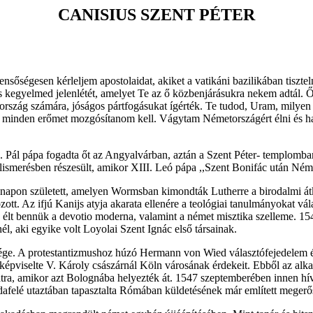
CANISIUS SZENT PÉTER
ensőségesen kérleljem apostolaidat, akiket a vatikáni bazilikában tiszt
és kegyelmed jelenlétét, amelyet Te az ő közbenjárásukra nekem adtál.
ország számára, jóságos pártfogásukat ígérték. Te tudod, Uram, milye
t minden erőmet mozgósítanom kell. Vágytam Németországért élni és hal
II. Pál pápa fogadta őt az Angyalvárban, aztán a Szent Péter- templomba
s elismerésben részesült, amikor XIII. Leó pápa ,,Szent Bonifác után Né
a napon született, amelyen Wormsban kimondták Lutherre a birodalmi át
tt. Az ifjú Kanijs atyja akarata ellenére a teológiai tanulmányokat vá
 élt bennük a devotio moderna, valamint a német misztika szelleme. 154
l, aki egyike volt Loyolai Szent Ignác első társainak.
sége. A protestantizmushoz húzó Hermann von Wied választófejedelem ér
épviselte V. Károly császárnál Köln városának érdekeit. Ebből az alkal
sinatra, amikor azt Bolognába helyezték át. 1547 szeptemberében innen 
afelé utaztában tapasztalta Rómában küldetésének már említett megerős