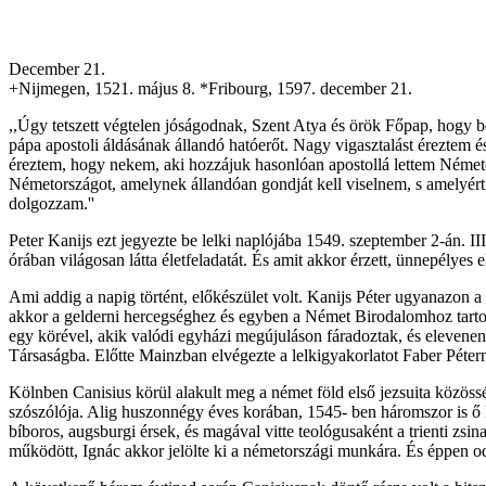
December 21.
+Nijmegen, 1521. május 8. *Fribourg, 1597. december 21.
,,Úgy tetszett végtelen jóságodnak, Szent Atya és örök Főpap, hogy b
pápa apostoli áldásának állandó hatóerőt. Nagy vigasztalást éreztem 
éreztem, hogy nekem, aki hozzájuk hasonlóan apostollá lettem Német
Németországot, amelynek állandóan gondját kell viselnem, s amelyér
dolgozzam.''
Peter Kanijs ezt jegyezte be lelki naplójába 1549. szeptember 2-án. I
órában világosan látta életfeladatát. És amit akkor érzett, ünnepélye
Ami addig a napig történt, előkészület volt. Kanijs Péter ugyanazon 
akkor a gelderni hercegséghez és egyben a Német Birodalomhoz tartozo
egy körével, akik valódi egyházi megújuláson fáradoztak, és elevenen
Társaságba. Előtte Mainzban elvégezte a lelkigyakorlatot Faber Péterné
Kölnben Canisius körül alakult meg a német föld első jezsuita közös
szószólója. Alig huszonnégy éves korában, 1545- ben háromszor is ő k
bíboros, augsburgi érsek, és magával vitte teológusaként a trienti z
működött, Ignác akkor jelölte ki a németországi munkára. És éppen od