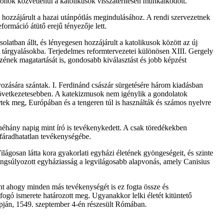
ónok közvetlenül a katolikusok visszatérítésén munkálkodott.
 hozzájárult a hazai utánpótlás megindulásához. A rendi szervezetnek
formáció átütő erejű tényezője lett.
atban állt, és lényegesen hozzájárult a katolikusok között az új
 tárgyalásokba. Terjedelmes reformtervezetei különösen XIII. Gergely
zének magatartását is, gondosabb kiválasztást és jobb képzést
ozására szántak. I. Ferdinánd császár sürgetésére három kiadásban
gkövetkezetesebben. A katekizmusok nem igénylik a gondolatok
értek meg, Európában és a tengeren túl is használták és számos nyelvre
 néhány napig mint író is tevékenykedett. A csak töredékekben
 fáradhatatlan tevékenységébe.
ilágosan látta kora gyakorlati egyházi életének gyöngeségeit, és szinte
hangsúlyozott egyháziasság a legvilágosabb alapvonás, amely Canisius
int ahogy minden más tevékenységét is ez fogta össze és
ogó ismerete határozott meg. Ugyanakkor lelki életét kitüntető
apján, 1549. szeptember 4-én részesült Rómában.