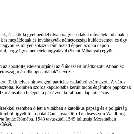
elnek, és akik kegyelmeddel olyan nagy csodákat műveltek: adjanak a
 Ők is megáldották és jóváhagyták németországi küldetésemet, és úgy
n nagyon és milyen sokszor rám bíztad éppen azon a napon
ni, hogy így a németek angyalával (Szent Mihállyal) együtt
n az apostolfejedelem sírjánál az ő áldásáért imádkozott. Abban az
metország második apostolának'' nevezte.
kot. Tekintélyes nimwegeni patrícius családból származott. A város
lasztotta. Kölnben szoros kapcsolatba került tudós és jámbor papoknak
3 májusában belépett a pár évvel korábban alapított Jézus
sekkel szemben ő lett a vitákban a katolikus papság és a polgárság
omból figyelt föl a fiatal Canisiusra Otto Truchsess von Waldburg
hívta Ignác Rómába. 1548 tavaszától 1549 júliusáig Messinában
ítését.