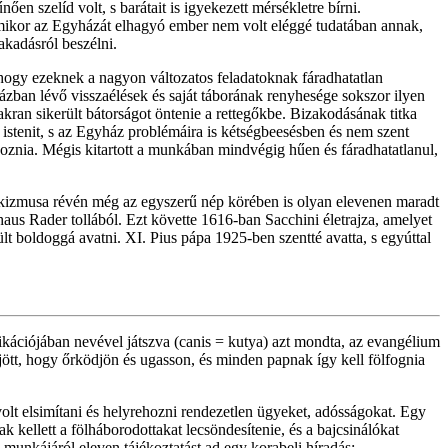
en szelíd volt, s barátait is igyekezett mérsékletre bírni.
amikor az Egyházát elhagyó ember nem volt eléggé tudatában annak,
kadásról beszélni.
 hogy ezeknek a nagyon változatos feladatoknak fáradhatatlan
házban lévő visszaélések és saját táborának renyhesége sokszor ilyen
akran sikerült bátorságot öntenie a rettegőkbe. Bizakodásának titka
m istenit, s az Egyház problémáira is kétségbeesésben és nem szent
lgoznia. Mégis kitartott a munkában mindvégig hűen és fáradhatatlanul,
atekizmusa révén még az egyszerű nép körében is olyan elevenen maradt
haus Rader tollából. Ezt követte 1616-ban Sacchini életrajza, amelyet
lt boldoggá avatni. XI. Pius pápa 1925-ben szentté avatta, s egyúttal
dikációjában nevével játszva (canis = kutya) azt mondta, az evangélium
jött, hogy őrködjön és ugasson, és minden papnak így kell fölfognia
 volt elsimítani és helyrehozni rendezetlen ügyeket, adósságokat. Egy
ak kellett a fölháborodottakat lecsöndesítenie, és a bajcsinálókat
i munkájáról eleven tájékoztatást ad egy korabeli híradás: