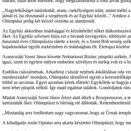
maradt; hálát adott Istennek, hogy megszabadította a földi javak gondjá
,,Nagylelkűséget tanúsítottál, uram, csekélységem iránt, amint méltó
járnál el, ha elosztanád a szegények és az Egyház között...'' Amikor a 
Olümpiász pedig két kézzel osztotta az alamizsnát.
Az Egyház akkoriban imádsággal és kézrátétellel nőket diákonisszává s
őket. Az Egyház szívesen bízta ezt a hivatalt özvegyekre, többnyire 
huszonöt éves Olümpiászra rátette a kezét, és a Szent Bölcsesség szék
hajadonokkal együtt aszkézisben és imádságban élt. Életrajza közlése s
Aranyszájú Szent János követte Nektarioszt Bizánc püspöki székén. A
igazi, szent és egyben milyen emberien szívélyes és meleg volt ez a ba
Eudókia császárnénak, Arkadiosz császár nejének áskálódásai oda ve
istenhozzádot'' mondjon, Olümpiász társnőivel együtt a keresztelőkápo
többé az arcomat. Egyet azonban kérek tőletek! Egyikőtök se hagyja e
nem lehet püspök nélkül. Így majd irgalmat találtok. Gondoljatok rám 
Mialatt Aranyszájú Szent János őrizet alatt átkelt a Boszporuszon, a te
tartóztatták őket. Olümpiászt is bíróság elé állították. Rettenthetetlenü
,,Mostanáig arra fordítottam nagy vagyonomat, hogy az Úrnak templomo
A kihallgatás során Optatus arra akarta késztetni Olümpiászt, hogy i