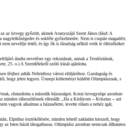
 az az özvegy győzött, akinek Aranyszájú Szent János (lásd: A
s a nagylelkűségedre és sokféle győzelmedre. Nem is csupán magadért,
em nevelője lettél, és így ők is fáradság nélkül vetik le öltözéküket
elöljáró átadta nevelésre egy rokonának, annak a Teodóziának,
e, 25. o.) A Szentlélekről szóló írását ajánlotta.
esen férjhez adták Nebridiosz városi elöljáróhoz. Gazdagság és
tól, hogy jelen legyen. Ünnepi költeményt küldött Olümpiásznak, s
 Úrnak, elutasította a második házasságot. Korai özvegysége azonban
 minden rábeszélésnek ellenállt: ,,Ha a Királyom -- Krisztus -- azt
 nem vagyok alkalmas a házaséletre, levette rólam a nehéz igát,
án, Elpidius ösztökélésére, minden lehető zaklatást kieszelt, hogy
y az Isten házát látogathassa. Olümpiász azonban nemcsak állhatatos