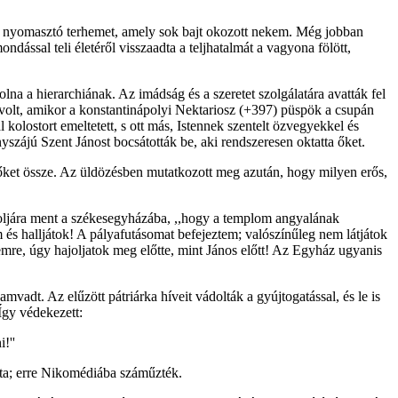
 és nyomasztó terhemet, amely sok bajt okozott nekem. Még jobban
ndással teli életéről visszaadta a teljhatalmát a vagyona fölött,
na a hierarchiának. Az imádság és a szeretet szolgálatára avatták fel
 volt, amikor a konstantinápolyi Nektariosz (+397) püspök a csupán
kolostort emeltetett, s ott más, Istennek szentelt özvegyekkel és
yszájú Szent Jánost bocsátották be, aki rendszeresen oktatta őket.
 őket össze. Az üldözésben mutatkozott meg azután, hogy milyen erős,
oljára ment a székesegyházába, ,,hogy a templom angyalának
 és halljátok! A pályafutásomat befejeztem; valószínűleg nem látjátok
mre, úgy hajoljatok meg előtte, mint János előtt! Az Egyház ugyanis
mvadt. Az elűzött pátriárka híveit vádolták a gyújtogatással, és le is
 Így védekezett:
!''
dta; erre Nikomédiába száműzték.