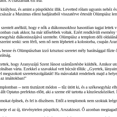
tól. A császárnak ezt írta:
 a királyhoz, és amint a püspökhöz illik. Levetted rólam ugyanis nehéz
császár a Maximus elleni hadjáratból visszatérve értesült Olümpiász lemo
zentelt anélkül, hogy e nők a diákonusokhoz hasonlóan tagjai lettek vol
azonban csak akkor, ha már idősebbek voltak. Ezért rendkívüli esemény
esegyház diákonisszájává szentelte. Olümpiász a templom déli oldalánál 
zerint senki: sem férfi, sem nő nem léphetett a kolostorba, csupán Aran
 benne és Olümpiászban izzó krisztusi szeretet mély barátsággal fűzte
rátság.
zettek, hogy Aranyszájú Szent Jánost száműzetésbe küldték. Amikor ut
lnában várta. Ezekkel a szavakkal vett búcsút tőlük: ,,Gyertek, lányaim
l megszokott szeretetszolgálatát! Ha másvalakit rendelnek majd a helye
az imáitokban!''
mplomban -- nem tisztázott módon -- tűz ütött ki, és a székesegyház elha
l állt Optatus prefektus előtt, aki a szeme elé tartotta a kínzóeszközöket.
kat építsek, és fel is díszítsem. Ettől a templomok nem szoktak leégni
smerje el az új, törvénytelen püspököt, Arszakioszt. Ő azonban megtaga