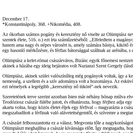
December 17.
*Konstantinápoly, 368. +Nikomédia, 408.
Az ókorban számos pogány és keresztény nő viselte az Olümpiász nevet
szentek élete, 516. o.) ezt írta száműzetéséből: ,,Elfeledtem a magá
hanem ama nagy és népes városért is, amely számára bástya, kikötő és 
egy hasonló mérkőzésre, és férfias bátorsággal szállnak az arénába, s 
Olümpiász a kelet-római császárváros, Bizánc egyik főnemesi nemzets
akinek a házába egy ideig bejáratos volt Nazianzi Szent Gergely (lásd: 
Olümpiász, akinek szülei valószínűleg még pogányok voltak, így a kere
nemesség, a szellem és a szív adománya volt a hozománya. Az esküvőr
ezt némelyek a legrégibb ,,keresztény nő tüköré''-nek nevezik.
Szeretetének terve szerint azonban Isten már néhány hónap múlva elve
Teodóziosz császár fülébe jutott, és elhatározta, hogy férjhez adja e
akarta volna, hogy közös életet éljek egy férfival -- magyarázta a csá
megszabadított a férfinak való alávetettségemtől, és szívemre a megtartó
A császárt felbosszantotta ez a válasz. Megvonta tőle a nagykorúságot
Olümpiászt meghajlítsa a császár kívánsága előtt. Így megtagadta, h