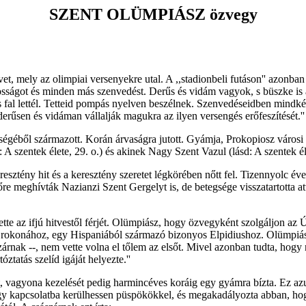
SZENT OLÜMPIÁSZ özvegy
, mely az olimpiai versenyekre utal. A ,,stadionbeli futáson'' azonban
nyosságot és minden más szenvedést. Derűs és vidám vagyok, s büszke i
fal lettél. Tetteid pompás nyelven beszélnek. Szenvedéseidben mindkét n
derűsen és vidáman vállalják magukra az ilyen versengés erőfeszítését.''
égéből származott. Korán árvaságra jutott. Gyámja, Prokopiosz városi 
A szentek élete, 29. o.) és akinek Nagy Szent Vazul (lásd: A szentek élet
sztény hit és a keresztény szeretet légkörében nőtt fel. Tizennyolc év
e meghívták Nazianzi Szent Gergelyt is, de betegsége visszatartotta at
tte az ifjú hitvestől férjét. Olümpiász, hogy özvegyként szolgáljon az
gy rokonához, egy Hispaniából származó bizonyos Elpidiushoz. Olümpiász
szárnak --, nem vette volna el tőlem az elsőt. Mivel azonban tudta, hogy
ztatás szelíd igáját helyezte.''
, vagyona kezelését pedig harmincéves koráig egy gyámra bízta. Ez azut
ogy kapcsolatba kerülhessen püspökökkel, és megakadályozta abban, hog