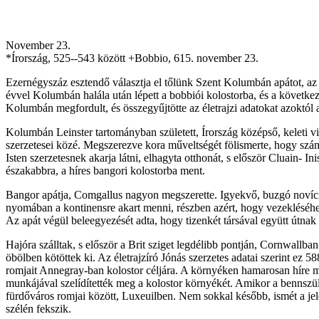
November 23.
*Írország, 525--543 között +Bobbio, 615. november 23.
Ezernégyszáz esztendő választja el tőlünk Szent Kolumbán apátot, az 
évvel Kolumbán halála után lépett a bobbiói kolostorba, és a következő
Kolumbán megfordult, és összegyűjtötte az életrajzi adatokat azoktól az
Kolumbán Leinster tartományban született, Írország középső, keleti vi
szerzetesei közé. Megszerezve kora műveltségét fölismerte, hogy szám
Isten szerzetesnek akarja látni, elhagyta otthonát, s először Cluain- I
északabbra, a híres bangori kolostorba ment.
Bangor apátja, Comgallus nagyon megszerette. Igyekvő, buzgó novícius
nyomában a kontinensre akart menni, részben azért, hogy vezekléséhe
Az apát végül beleegyezését adta, hogy tizenkét társával együtt útnak 
Hajóra szálltak, s először a Brit sziget legdélibb pontján, Cornwallba
öbölben kötöttek ki. Az életrajzíró Jónás szerzetes adatai szerint ez 
romjait Annegray-ban kolostor céljára. A környéken hamarosan híre me
munkájával szelídítették meg a kolostor környékét. Amikor a bennszül
fürdőváros romjai között, Luxeuilben. Nem sokkal később, ismét a jel
szélén fekszik.