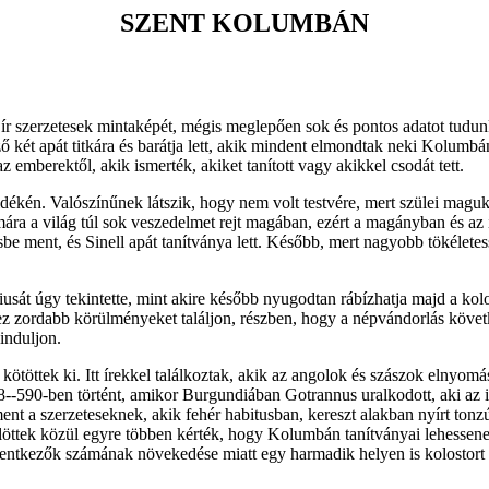
SZENT KOLUMBÁN
ír szerzetesek mintaképét, mégis meglepően sok és pontos adatot tudun
 két apát titkára és barátja lett, akik mindent elmondtak neki Kolumbánr
 emberektől, akik ismerték, akiket tanított vagy akikkel csodát tett.
dékén. Valószínűnek látszik, hogy nem volt testvére, mert szülei maguk
ára a világ túl sok veszedelmet rejt magában, ezért a magányban és az
nisbe ment, és Sinell apát tanítványa lett. Később, mert nagyobb tökélete
át úgy tekintette, mint akire később nyugodtan rábízhatja majd a kolo
z zordabb körülményeket találjon, részben, hogy a népvándorlás követ
induljon.
n kötöttek ki. Itt írekkel találkoztak, akik az angolok és szászok elnyom
588--590-ben történt, amikor Burgundiában Gotrannus uralkodott, aki az 
nt a szerzeteseknek, akik fehér habitusban, kereszt alakban nyírt tonz
öttek közül egyre többen kérték, hogy Kolumbán tanítványai lehessenek,
entkezők számának növekedése miatt egy harmadik helyen is kolostort al