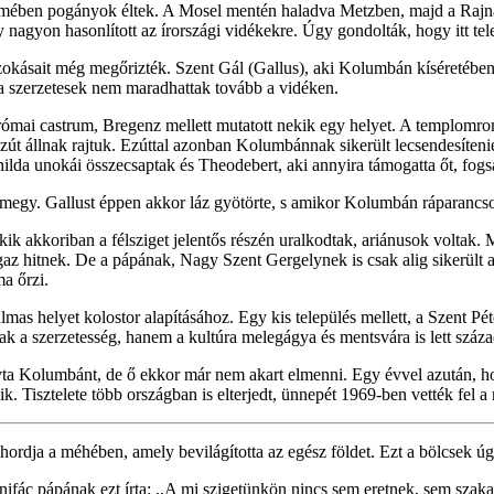
zömében pogányok éltek. A Mosel mentén haladva Metzben, majd a Rajna
ly nagyon hasonlított az írországi vidékekre. Úgy gondolták, hogy itt t
kásait még megőrizték. Szent Gál (Gallus), aki Kolumbán kíséretében v
a szerzetesek nem maradhattak tovább a vidéken.
ómai castrum, Bregenz mellett mutatott nekik egy helyet. A templomrom m
út állnak rajtuk. Ezúttal azonban Kolumbánnak sikerült lecsendesítenie
ilda unokái összecsaptak és Theodebert, aki annyira támogatta őt, fogs
megy. Gallust éppen akkor láz gyötörte, s amikor Kolumbán ráparancsol
ik akkoriban a félsziget jelentős részén uralkodtak, ariánusok voltak. Ma
z hitnek. De a pápának, Nagy Szent Gergelynek is csak alig sikerült a
ma őrzi.
as helyet kolostor alapításához. Egy kis település mellett, a Szent Péte
 szerzetesség, hanem a kultúra melegágya és mentsvára is lett századok
hívta Kolumbánt, de ő ekkor már nem akart elmenni. Egy évvel azután,
k. Tisztelete több országban is elterjedt, ünnepét 1969-ben vették fel a
hordja a méhében, amely bevilágította az egész földet. Ezt a bölcsek úgy
ifác pápának ezt írta: ,,A mi szigetünkön nincs sem eretnek, sem szaka