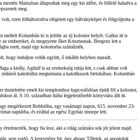
 mentén Mainzban állapodtak meg egy kis időre, és fölfelé haladva a
elepszenek meg.
olt, ezen fölháborodva elégetett egy bálványképet és fölgyújtotta a
ellett Kolumbán ki is jelölte az új kolostor helyét. Gallus itt is
 az embereket, és megnyerte őket Krisztusnak. Bregenz lett a
ágba esett, majd egy kolostorba száműzték.
t, hogy induljon velük együtt, ő inkább helyben maradt.
ga a király, Agilulf is az eretnekség rabja lett, s csak abban volt
 milánói katedrálist megtartania a katolikusok birtokában. Kolumbán
r tiszteletére emelt kis templomhoz kapcsolódóan épült föl a kolostor,
on át. A 10. században Itália legjelentősebb könyvtára állt itt.
 hogy megérkezett Bobbióba, egy vasárnapi napon, 615. november 23-
 római naptárba, és ezáltal az egész Egyház ünnepe lett.
 értelmezték, hogy fia lesz, aki a világ számára sok jót jelent majd.
dár, sem zsidó. A keresztény hit, úgy ahogy Tőletek, az apostolok