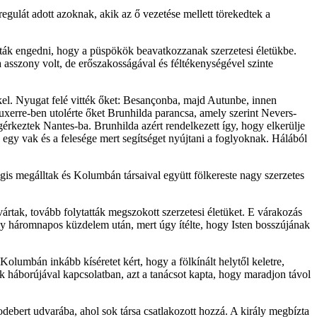
regulát adott azoknak, akik az ő vezetése mellett törekedtek a
rták engedni, hogy a püspökök beavatkozzanak szerzetesi életükbe.
a asszony volt, de erőszakosságával és féltékenységével szinte
el. Nyugat felé vitték őket: Besançonba, majd Autunbe, innen
xerre-ben utolérte őket Brunhilda parancsa, amely szerint Nevers-
gérkeztek Nantes-ba. Brunhilda azért rendelkezett így, hogy elkerülje
 egy vak és a felesége mert segítséget nyújtani a foglyoknak. Hálából
gis megálltak és Kolumbán társaival együtt fölkereste nagy szerzetes
ártak, tovább folytatták megszokott szerzetesi életüket. E várakozás
itány háromnapos küzdelem után, mert úgy ítélte, hogy Isten bosszújának
 Kolumbán inkább kíséretet kért, hogy a fölkínált helytől keletre,
ik háborújával kapcsolatban, azt a tanácsot kapta, hogy maradjon távol
debert udvarába, ahol sok társa csatlakozott hozzá. A király megbízta