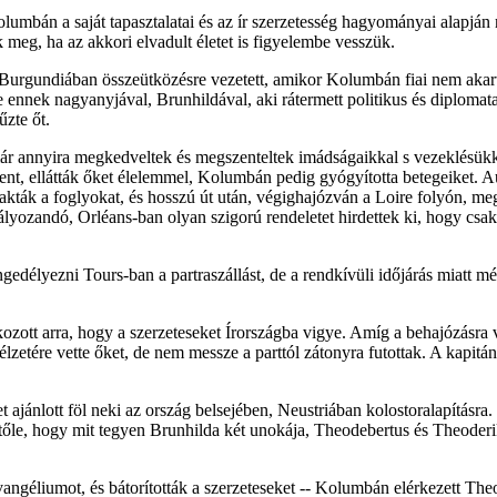
olumbán a saját tapasztalatai és az ír szerzetesség hagyományai alapján 
k meg, ha az akkori elvadult életet is figyelembe vesszük.
Ez Burgundiában összeütközésre vezetett, amikor Kolumbán fiai nem aka
e ennek nagyanyjával, Brunhildával, aki rátermett politikus és diplomat
űzte őt.
már annyira megkedveltek és megszenteltek imádságaikkal s vezeklésükk
t, ellátták őket élelemmel, Kolumbán pedig gyógyította betegeiket. Au
rakták a foglyokat, és hosszú út után, végighajózván a Loire folyón, me
ályozandó, Orléans-ban olyan szigorú rendeletet hirdettek ki, hogy csak
délyezni Tours-ban a partraszállást, de a rendkívüli időjárás miatt mé
ozott arra, hogy a szerzeteseket Írországba vigye. Amíg a behajózásra v
edélzetére vette őket, de nem messze a parttól zátonyra futottak. A kap
 ajánlott föl neki az ország belsejében, Neustriában kolostoralapításra.
t tőle, hogy mit tegyen Brunhilda két unokája, Theodebertus és Theoder
ngéliumot, és bátorították a szerzeteseket -- Kolumbán elérkezett Theo