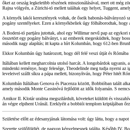
őket az ország legkeletibb részének misszionálásával, mert ott még 
Rajna völgyén, a Zürichi-tó mellett találtak egy helyet, Tuggent, ame
A környék lakói keresztények voltak, de őseik babonás-bálványozó szo
pogány szentélyeket. Ezen a környékbeliek úgy fölháborodtak, hogy 
A Bodeni-tó partjára jutottak, ahol egy Willimar nevű pap az egykori r
összetört egy pogány bálványt, s az emberek megesküdtek, hogy bossz
második nagy alapítás; itt kapta a hírt Kolumbán, hogy 612-ben Brunh
Ekkor Kolumbán úgy határozott, hogy dél felé veszi útját és Rómába 
Itáliában kellett megharcolnia utolsó harcát. A longobárdok ugyanis, ak
mindenki reménye, hogy felesége, Theodelinde meg tudja nyerni az iga
leveleivel szállt síkra a pápa mellett, bizonyítván, hogy Péter hitét Ró
Kolumbán Itáliában Genova és Piacenza között, Bobbióban talált alkalm
amely második Monte Cassinóvá fejlődött az idők folyamán. S nemcsak a
Amikor II. Klotár uralma megszilárdult, követeket küldött és vissza
án végre elpihent Uránál. Ereklyéit a bobbiói templom kriptájában őrzi
Születése előtt az édesanyjának látomása volt: úgy látta, hogy a napot 
Szerette szülőföldjét, de nagyon kényelmesnek találta. Később IV. Bon