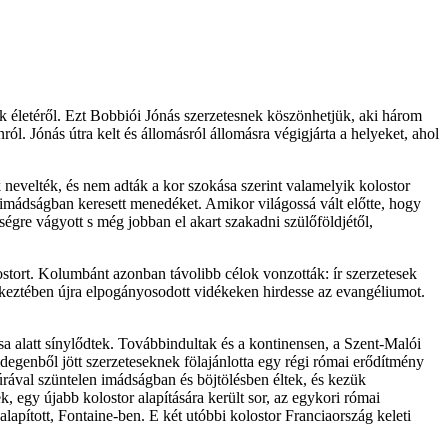
k életéről. Ezt Bobbiói Jónás szerzetesnek köszönhetjük, aki három
ól. Jónás útra kelt és állomásról állomásra végigjárta a helyeket, ahol
 nevelték, és nem adták a kor szokása szerint valamelyik kolostor
 imádságban keresett menedéket. Amikor világossá vált előtte, hogy
sségre vágyott s még jobban el akart szakadni szülőföldjétől,
stort. Kolumbánt azonban távolibb célok vonzották: ír szerzetesek
keztében újra elpogányosodott vidékeken hirdesse az evangéliumot.
ása alatt sínylődtek. Továbbindultak és a kontinensen, a Szent-Malói
idegenből jött szerzeteseknek fölajánlotta egy régi római erődítmény
úrával szüntelen imádságban és böjtölésben éltek, és kezük
 egy újabb kolostor alapítására került sor, az egykori római
apított, Fontaine-ben. E két utóbbi kolostor Franciaország keleti