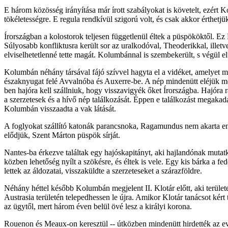
E három közösség irányítása már írott szabályokat is követelt, ezért K
tökéletességre. E regula rendkívül szigorú volt, és csak akkor érthetjü
Írországban a kolostorok teljesen függetlenül éltek a püspököktől. 
Súlyosabb konfliktusra került sor az uralkodóval, Theoderikkal, illetv
elviselhetetlenné tette magát. Kolumbánnal is szembekerült, s végül el
Kolumbán néhány társával fájó szívvel hagyta el a vidéket, amelyet 
északnyugat felé Avvalnóba és Auxerre-be. A nép mindenütt eléjük men
ben hajóra kell szállniuk, hogy visszavigyék őket Írországba. Hajóra 
a szerzetesek és a hívő nép találkozását. Éppen e találkozást megakad
Kolumbán visszaadta a vak látását.
A foglyokat szállító katonák parancsnoka, Ragamundus nem akarta enge
elődjük, Szent Márton püspök sírját.
Nantes-ba érkezve találtak egy hajóskapitányt, aki hajlandónak mutatk
közben lehetőség nyílt a szökésre, és éltek is vele. Egy kis bárka a f
lettek az áldozatai, visszaküldte a szerzeteseket a szárazföldre.
Néhány héttel később Kolumbán megjelent II. Klotár előtt, aki területet
Austrasia területén telepedhessen le újra. Amikor Klotár tanácsot kér
az ügytől, mert három éven belül övé lesz a királyi korona.
Rouenon és Meaux-on keresztül -- útközben mindenütt hirdették az eva