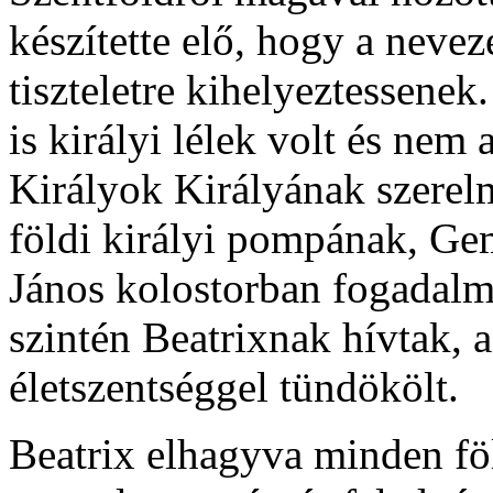
készítette elő, hogy a nev
tiszteletre kihelyeztessenek
is királyi lélek volt és nem 
Királyok Királyának szerel
földi királyi pompának, Ge
János kolostorban fogadalmat
szintén Beatrixnak hívtak, a
életszentséggel tündökölt.
Beatrix elhagyva minden föl