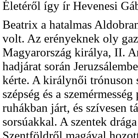
Életéről így ír Hevenesi Gá
Beatrix a hatalmas Aldobra
volt. Az erényeknek oly ga
Magyarország királya, II. A
hadjárat során Jeruzsálemben
kérte. A királynői trónuson
szépség és a szemérmesség 
ruhákban járt, és szívesen t
sorsúakkal. A szentek drága 
Szentföldről magával hozott,