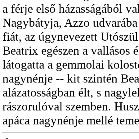
a férje első házasságából v
Nagybátyja, Azzo udvarába k
fiát, az úgynevezett Utószül
Beatrix egészen a vallásos 
látogatta a gemmolai kolost
nagynénje -- kit szintén Bea
alázatosságban élt, s nagy
rászorulóval szemben. Husz
apáca nagynénje mellé temet