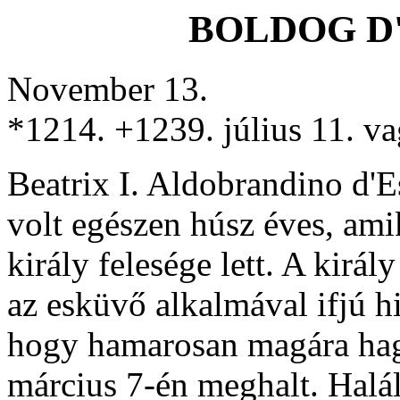
BOLDOG D
November 13.
*1214. +1239. július 11. va
Beatrix I. Aldobrandino d'E
volt egészen húsz éves, am
király felesége lett. A kir
az esküvő alkalmával ifjú hi
hogy hamarosan magára hag
március 7-én meghalt. Halál