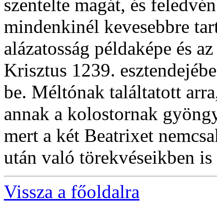
szentelte magát, és feledvén
mindenkinél kevesebbre tar
alázatosság példaképe és az 
Krisztus 1239. esztendejébe
be. Méltónak találtatott ar
annak a kolostornak gyöngy
mert a két Beatrixet nemcsa
után való törekvéseikben is t
Vissza a főoldalra