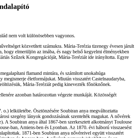
dalapító
család nem volt különösebben vagyonos.
műveltséget közvetített számukra. Mária-Terézia tizenegy évesen járult
ga, hogy elmerüljön az imába, és nagy belső kegyelmi élményekben
riás Szűzek Kongregációját, Mária-Teréziát ide irányította. Egyre
megalapítani flamand mintára, és számított unokahúga
y megismerje életformájukat. Miután visszatért Castelnaudaryba,
beöltözésük, Mária-Teréziát pedig kinevezték főnöknőnek.
k ellenére azonban határozottan végezte munkáját. Közösségét
7. o.) lelkületébe. Ösztönzésére Soubiran anya megváltoztatta
t városi szegény lányok gondozásának szentelték magukat. A nővérek
ge). A Soubiran anya által 1867-ben szerkesztett alkotmányt Toulouse
Toulouse-ban, Amiens-ben és Lyonban. Az 1870. évi háború visszaesést
 alapítottak. 1871-ben Soubiran anya nővéreivel együtt visszatért