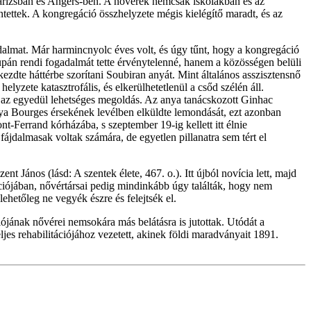
 Párizsban és Angers-ben. A nővérek nemcsak iskolákban és az
ettek. A kongregáció összhelyzete mégis kielégítő maradt, és az
dalmat. Már harmincnyolc éves volt, és úgy tűnt, hogy a kongregáció
csupán rendi fogadalmát tette érvénytelenné, hanem a közösségen belüli
zdte háttérbe szorítani Soubiran anyát. Mint általános asszisztensnő
yzete katasztrofális, és elkerülhetetlenül a csőd szélén áll.
a az egyedül lehetséges megoldás. Az anya tanácskozott Ginhac
n anya Bourges érsekének levélben elküldte lemondását, ezt azonban
t-Ferrand kórházába, s szeptember 19-ig kellett itt élnie
dalmasak voltak számára, de egyetlen pillanatra sem tért el
 János (lásd: A szentek élete, 467. o.). Itt újból novícia lett, majd
iójában, nővértársai pedig mindinkább úgy találták, hogy nem
ehetőleg ne vegyék észre és felejtsék el.
ciójának nővérei nemsokára más belátásra is jutottak. Utódát a
jes rehabilitációjához vezetett, akinek földi maradványait 1891.