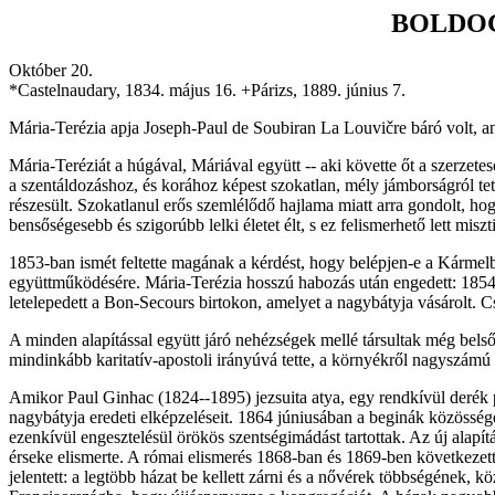
BOLDOG 
Október 20.
*Castelnaudary, 1834. május 16. +Párizs, 1889. június 7.
Mária-Terézia apja Joseph-Paul de Soubiran La Louvičre báró volt, a
Mária-Teréziát a húgával, Máriával együtt -- aki követte őt a szerzet
a szentáldozáshoz, és korához képest szokatlan, mély jámborságról 
részesült. Szokatlanul erős szemlélődő hajlama miatt arra gondolt, h
bensőségesebb és szigorúbb lelki életet élt, s ez felismerhető lett misz
1853-ban ismét feltette magának a kérdést, hogy belépjen-e a Kárme
együttműködésére. Mária-Terézia hosszú habozás után engedett: 1854 
letelepedett a Bon-Secours birtokon, amelyet a nagybátyja vásárolt.
A minden alapítással együtt járó nehézségek mellé társultak még belső
mindinkább karitatív-apostoli irányúvá tette, a környékről nagyszámú
Amikor Paul Ginhac (1824--1895) jezsuita atya, egy rendkívül derék pa
nagybátyja eredeti elképzeléseit. 1864 júniusában a beginák közösség
ezenkívül engesztelésül örökös szentségimádást tartottak. Az új alapí
érseke elismerte. A római elismerés 1868-ban és 1869-ben következett 
jelentett: a legtöbb házat be kellett zárni és a nővérek többségének, 