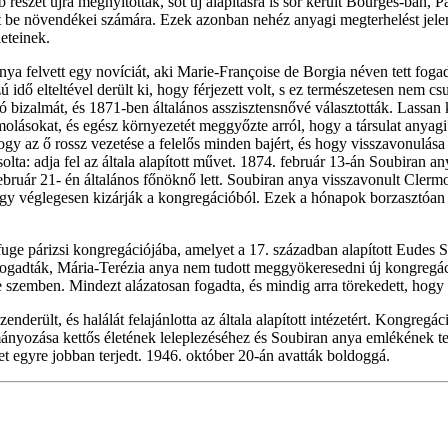
részét újra megnyitották, sőt új alapításra is sor került Bourges-ban,
be növendékei számára. Ezek azonban nehéz anyagi megterhelést jelent
leteinek.
a felvett egy novíciát, aki Marie-Françoise de Borgia néven tett foga
ú idő elteltével derült ki, hogy férjezett volt, s ez természetesen nem 
izalmát, és 1871-ben általános asszisztensnővé választották. Lassan ke
ásokat, és egész környezetét meggyőzte arról, hogy a társulat anyagi hel
gy az ő rossz vezetése a felelős minden bajért, és hogy visszavonulás
ácsolta: adja fel az általa alapított művet. 1874. február 13-án Soubira
bruár 21- én általános főnöknő lett. Soubiran anya visszavonult Clermon
 véglegesen kizárják a kongregációból. Ezek a hónapok borzasztóan fáj
 párizsi kongregációjába, amelyet a 17. században alapított Eudes Szent
fogadták, Mária-Terézia anya nem tudott meggyökeresedni új kongregác
e szemben. Mindezt alázatosan fogadta, és mindig arra törekedett, hogy l
nderült, és halálát felajánlotta az általa alapított intézetért. Kongregá
mányozása kettős életének leleplezéséhez és Soubiran anya emlékének tel
et egyre jobban terjedt. 1946. október 20-án avatták boldoggá.