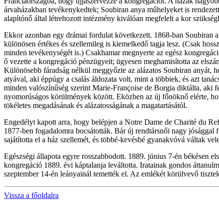
Franciaországba, hogy újjászervezze a kongregációt. A házak nagyobb 
árvaházakban tevékenykedtek; Soubiran anya műhelyeket is rendezett 
alapítónő által létrehozott intézmény kiválóan megfelelt a kor szükség
Ekkor azonban egy drámai fordulat következett. 1868-ban Soubiran any
különösen értékes és szellemileg is kiemelkedő tagja lesz. (Csak hossz
minden tevékenységét is.) Csakhamar megnyerte az egész kongregáció b
ő vezette a kongregáció pénzügyeit; ügyesen meghamisította az elszámol
Különösebb fáradság nélkül meggyőzte az alázatos Soubiran anyát, ho
atyával, aki éppúgy a csalás áldozata volt, mint a többiek, és azt tan
minden valószínűség szerint Marie-Françoise de Borgia diktálta, aki fe
nyomorúságos körülmények között. Eközben az új főnöknő elérte, hogy
tökéletes megadásának és alázatosságának a magatartásától.
Engedélyt kapott arra, hogy belépjen a Notre Dame de Charité du Refuge
1877-ben fogadalomra bocsátották. Bár új rendtársnői nagy jósággal 
sajátította el a ház szellemét, és többé-kevésbé gyanakvóvá váltak vel
Egészségi állapota egyre rosszabbodott. 1889. június 7-én békésen elsze
kongregáció 1889. évi káptalanja leváltotta. Iratainak gondos áttanul
szeptember 14-én leányainál temették el. Az emlékét körülvevő tisztel
Vissza a főoldalra