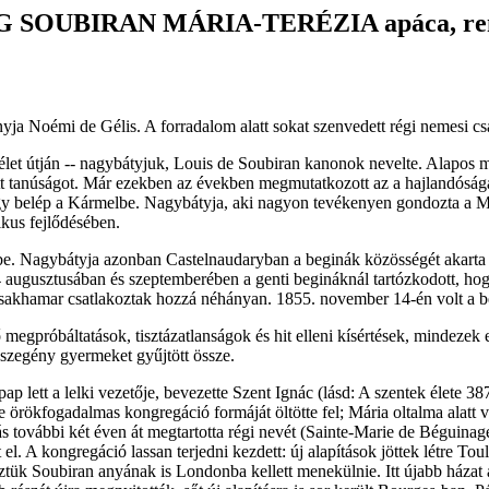
SOUBIRAN MÁRIA-TERÉZIA apáca, ren
nyja Noémi de Gélis. A forradalom alatt sokat szenvedett régi nemesi 
esélet útján -- nagybátyjuk, Louis de Soubiran kanonok nevelte. Alapos 
tett tanúságot. Már ezekben az években megmutatkozott az a hajlandósá
ogy belép a Kármelbe. Nagybátyja, aki nagyon tevékenyen gondozta a Má
tikus fejlődésében.
lbe. Nagybátyja azonban Castelnaudaryban a beginák közösségét akarta 
augusztusában és szeptemberében a genti begináknál tartózkodott, hog
 Csakhamar csatlakoztak hozzá néhányan. 1855. november 14-én volt a 
 megpróbáltatások, tisztázatlanságok és hit elleni kísértések, mindeze
 szegény gyermeket gyűjtött össze.
p lett a lelki vezetője, bevezette Szent Ignác (lásd: A szentek élete 38
e örökfogadalmas kongregáció formáját öltötte fel; Mária oltalma alat
tás további két éven át megtartotta régi nevét (Sainte-Marie de Béguina
el. A kongregáció lassan terjedni kezdett: új alapítások jöttek létre 
köztük Soubiran anyának is Londonba kellett menekülnie. Itt újabb házat