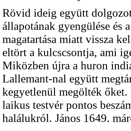
Rövid ideig együtt dolgozo
állapotának gyengülése és a
magatartása miatt vissza ke
eltört a kulcscsontja, ami i
Miközben újra a huron indiá
Lallemant-nal együtt megtám
kegyetlenül megölték őket.
laikus testvér pontos beszám
halálukról. János 1649. márc