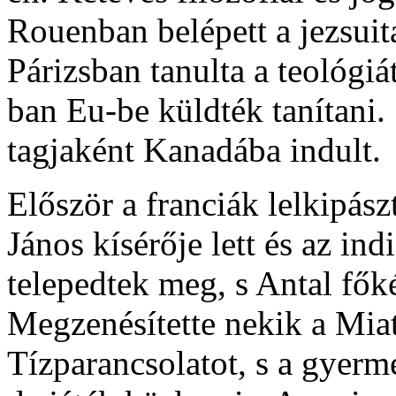
Rouenban belépett a jezsuit
Párizsban tanulta a teológiá
ban Eu-be küldték tanítani.
tagjaként Kanadába indult.
Először a franciák lelkipás
János kísérője lett és az in
telepedtek meg, s Antal fők
Megzenésítette nekik a Mia
Tízparancsolatot, s a gyerm