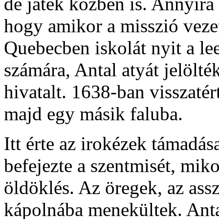
de játék közben is. Annyira
hogy amikor a misszió veze
Quebecben iskolát nyit a le
számára, Antal atyát jelölté
hivatalt. 1638-ban visszaté
majd egy másik faluba.
Itt érte az irokézek támadás
befejezte a szentmisét, mik
öldöklés. Az öregek, az as
kápolnába menekültek. Antal