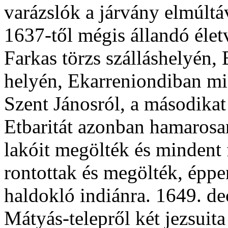
varázslók a járvány elmúlt
1637-től mégis állandó élet
Farkas törzs szálláshelyén, 
helyén, Ekarreniondiban miss
Szent Jánosról, a másodikat
Etbaritát azonban hamarosa
lakóit megölték és mindent 
rontottak és megölték, éppe
haldokló indiánra. 1649. de
Mátyás-telepről két jezsuit