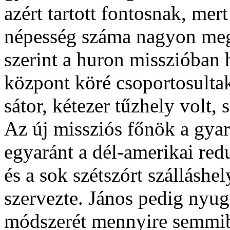
azért tartott fontosnak, mer
népesség száma nagyon meg
szerint a huron misszióban 
központ köré csoportosulta
sátor, kétezer tűzhely volt,
Az új missziós főnök a gyar
egyaránt a dél-amerikai red
és a sok szétszórt szálláshe
szervezte. János pedig nyu
módszerét mennyire semmib