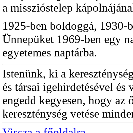
a misszióstelep kápolnájána
1925-ben boldoggá, 1930-ba
Ünnepüket 1969-ben egy napr
egyetemes naptárba.
Istenünk, ki a kereszténys
és társai igehirdetésével és
engedd kegyesen, hogy az ő
kereszténység vetése minde
Vissza a főoldalra