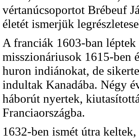
vértanúcsoportot Brébeuf Já
életét ismerjük legrészletes
A franciák 1603-ban léptek
misszionáriusok 1615-ben és
huron indiánokat, de sikert
indultak Kanadába. Négy é
háborút nyertek, kiutasítottá
Franciaországba.
1632-ben ismét útra keltek, 