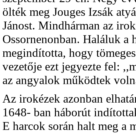
ölték meg Jouges Izsák aty
Jánost. Mindhárman az iroké
Ossornenonban. Haláluk a 
megindította, hogy tömeges
vezetője ezt jegyezte fel: 
az angyalok működtek volna
Az irokézek azonban elhatár
1648- ban háborút indítottak
E harcok során halt meg a m