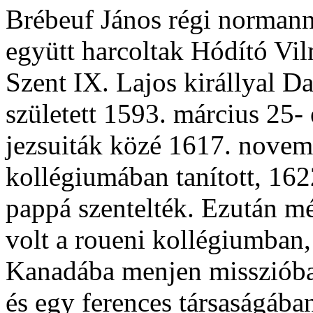
Brébeuf János régi normann 
együtt harcoltak Hódító Vil
Szent IX. Lajos királlyal D
született 1593. március 25-
jezsuiták közé 1617. novemb
kollégiumában tanított, 162
pappá szentelték. Ezután m
volt a roueni kollégiumban
Kanadába menjen misszióba. 
és egy ferences társaságában