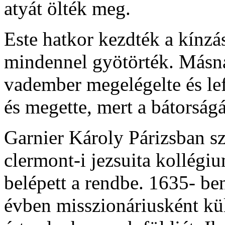
atyát ölték meg.
Este hatkor kezdték a kínzást
mindennel gyötörték. Másnap
vadember megelégelte és lefe
és megette, mert a bátorságá
Garnier Károly Párizsban sz
clermont-i jezsuita kollég
belépett a rendbe. 1635- be
évben misszionáriusként kü