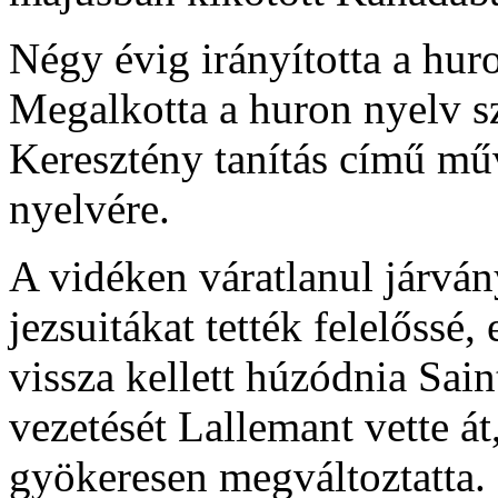
Négy évig irányította a hur
Megalkotta a huron nyelv s
Keresztény tanítás című műv
nyelvére.
A vidéken váratlanul járván
jezsuitákat tették felelőssé
vissza kellett húzódnia Sai
vezetését Lallemant vette á
gyökeresen megváltoztatta. 