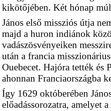
kikötőjében. Két hónap múl
János első missziós útja nem
majd a huron indiánok közö
vadászösvényeiken messzir
után a francia misszionáriu
Ouebecet. Hajóra tették és 
ahonnan Franciaországba kel
Így 1629 októberében János
előadássorozatra, amelyet a