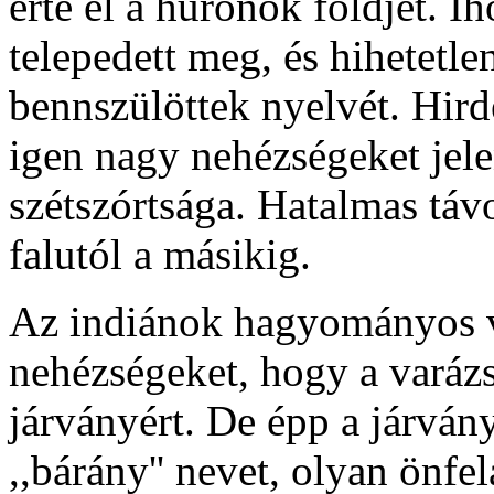
érte el a huronok földjét. 
telepedett meg, és hihetetl
bennszülöttek nyelvét. Hird
igen nagy nehézségeket jelen
szétszórtsága. Hatalmas távo
falutól a másikig.
Az indiánok hagyományos val
nehézségeket, hogy a varázsl
járványért. De épp a járván
,,bárány'' nevet, olyan önfe