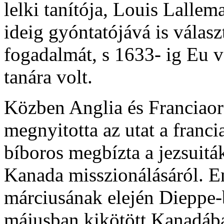
lelki tanítója, Louis Lallem
ideig gyóntatójává is választ
fogadalmát, s 1633- ig Eu v
tanára volt.
Közben Anglia és Franciaors
megnyitotta az utat a franci
bíboros megbízta a jezsuit
Kanada misszionálásáról. 
márciusának elején Dieppe-be
májusban kikötött Kanadáb