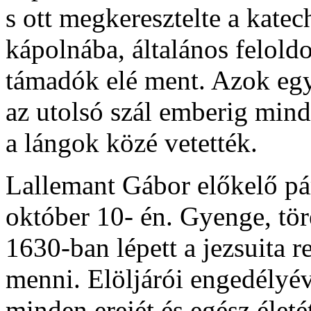
s ott megkeresztelte a katec
kápolnába, általános feloldo
támadók elé ment. Azok egy
az utolsó szál emberig minde
a lángok közé vetették.
Lallemant Gábor előkelő pár
október 10- én. Gyenge, tö
1630-ban lépett a jezsuita r
menni. Elöljárói engedélyév
minden erejét és egész életét