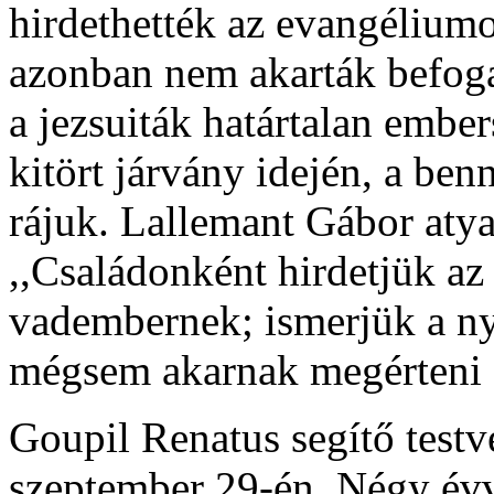
hirdethették az evangélium
azonban nem akarták befogad
a jezsuiták határtalan embe
kitört járvány idején, a ben
rájuk. Lallemant Gábor atya
,,Családonként hirdetjük az
vadembernek; ismerjük a ny
mégsem akarnak megérteni 
Goupil Renatus segítő testvé
szeptember 29-én. Négy évv