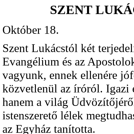
SZENT LUKÁ
Október 18.
Szent Lukácstól két terjede
Evangélium és az Apostolok
vagyunk, ennek ellenére j
közvetlenül az íróról. Igaz
hanem a világ Üdvözítőjérő
istenszerető lélek megtudha
az Egyház tanította.