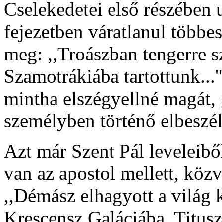
Cselekedetei első részében 
fejezetben váratlanul többe
meg: ,,Troászban tengerre s
Szamotrákiába tartottunk...''
mintha elszégyellné magát, 
személyben történő elbeszél
Azt már Szent Pál leveleibő
van az apostol mellett, közv
,,Démász elhagyott a világ 
Krescensz Galáciába, Titu