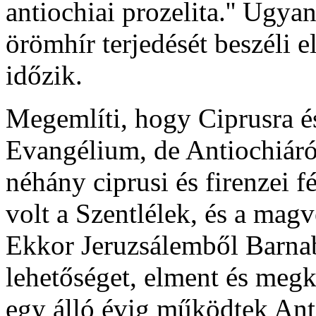
antiochiai prozelita.'' Ugya
örömhír terjedését beszéli 
időzik.
Megemlíti, hogy Ciprusra és 
Evangélium, de Antiochiáról
néhány ciprusi és firenzei f
volt a Szentlélek, és a magv
Ekkor Jeruzsálemből Barnabá
lehetőséget, elment és megk
egy álló évig működtek Anti