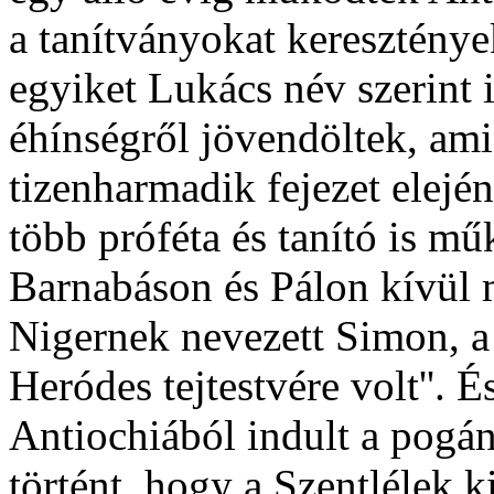
a tanítványokat keresztények
egyiket Lukács név szerint i
éhínségről jövendöltek, ami
tizenharmadik fejezet elején
több próféta és tanító is mű
Barnabáson és Pálon kívül m
Nigernek nevezett Simon, a
Heródes tejtestvére volt''. É
Antiochiából indult a pogán
történt, hogy a Szentlélek k