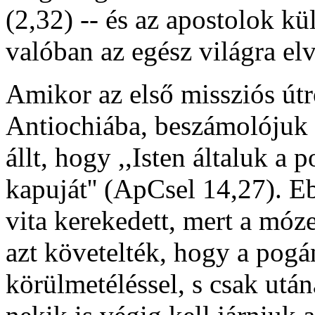
(2,32) -- és az apostolok kü
valóban az egész világra el
Amikor az első missziós útr
Antiochiába, beszámolójuk 
állt, hogy ,,Isten általuk a p
kapuját'' (ApCsel 14,27). 
vita kerekedett, mert a móz
azt követelték, hogy a pogá
körülmetéléssel, s csak utá