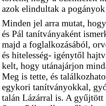
azok elindultak a pogányok
Minden jel arra mutat, hog
és Pál tanítványaként isme
majd a foglalkozásából, or
és hitelesség- igénytől hajtv
kelt, hogy utánajárjon minda
Meg is tette, és találkozha
egykori tanítványokkal, gy
talán Lázárral is. A gyűjtöt