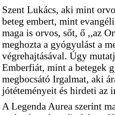
Szent Lukács, aki mint orvo
beteg embert, mint evangéli
maga is orvos, sőt, ő ,,az O
meghozta a gyógyulást a m
végrehajtásával. Úgy mutat
Emberfiát, mint a betegek g
megbocsátó Irgalmat, aki ár
jótéteményeit és hirdeti az
A Legenda Aurea szerint m