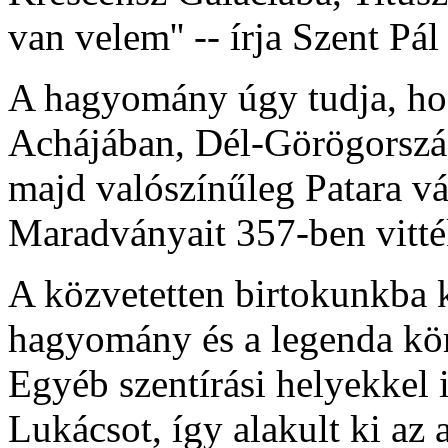
van velem'' -- írja Szent P
A hagyomány úgy tudja, hog
Achájában, Dél-Görögorsz
majd valószínűleg Patara vár
Maradványait 357-ben vitté
A közvetetten birtokunkba ke
hagyomány és a legenda kör
Egyéb szentírási helyekkel 
Lukácsot, így alakult ki az 