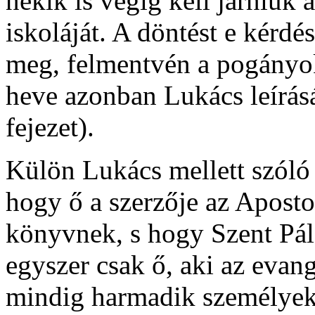
nekik is végig kell járniuk 
iskoláját. A döntést e kérdé
meg, felmentvén a pogányoka
heve azonban Lukács leírásá
fejezet).
Külön Lukács mellett szóló 
hogy ő a szerzője az Apost
könyvnek, s hogy Szent Pál
egyszer csak ő, aki az evan
mindig harmadik személyekr