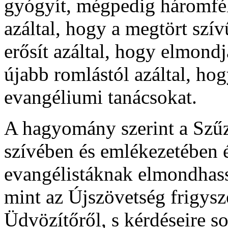
gyógyít, mégpedig háromfé
azáltal, hogy a megtört szív
erősít azáltal, hogy elmond
újabb romlástól azáltal, hog
evangéliumi tanácsokat.
A hagyomány szerint a Szűz
szívében és emlékezetében 
evangélistáknak elmondhassa
mint az Újszövetség frigysz
Üdvözítőről, s kérdéseire so