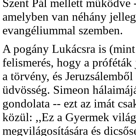
Szent Pál mellett működve -
amelyben van néhány jelleg
evangéliummal szemben.
A pogány Lukácsra is (mint 
felismerés, hogy a próféták
a törvény, és Jeruzsálemből 
üdvösség. Simeon hálaimájá
gondolata -- ezt az imát csa
közül: ,,Ez a Gyermek vilá
megvilágosítására és dicsősé