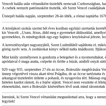
Vencelt halála után vértanúként tisztelték nemcsak Csehországban, han
A csehek nemzeti patrónusként tisztelik, sőt Szent Vencel családján
Ünnepét halála napján, szeptember 28-án ülték, a római naptárba 1670
A középkori szokás szerint hét éves korában egyházi szertartás keretébe
kis Vencelt: ,,Uram, Jézus, áldd meg e gyermeket áldásoddal, amellyel
gyermekhez, és mindegyikük egy-egy hajtincs lenyírásával jelezte, ho
A kereszténységet nagyanyjától, Szent Ludmillától sajátította el, mikö
görög nyelv sem. A zsoltárokat könyv nélkül tudta imádkozni. Ifjúkor
Mint király személyesen is gondozta a betegeket és a nyomorultakat, és 
apródaival ő maga aratta, csépelte és őrölte a búzát, amiből ostyát sütöt
929 vagy 935. szeptember 27-én az öccse, Boleszláv meghívására Venc
ünnep végeztével vissza akart térni Prágába, de az öccse tartóztatta é
arkangyal tiszteletére ürítette a poharát, és nyugovóra tért. Másnap 
hirtelen kardot rántott, és a fejére sújtott. Vencel nem vesztette el lé
elmenekülni, mert a Boleszláv kíséretében lévő urak mind rárontottak
Istenünk, ki Szent Vencel vértanúdat megtanítottad arra, hogy a men
legyünk!