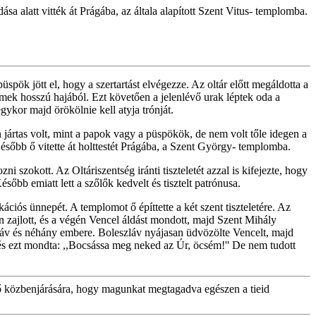
 alatt vitték át Prágába, az általa alapított Szent Vitus- templomba.
spök jött el, hogy a szertartást elvégezze. Az oltár előtt megáldotta a
ermek hosszú hajából. Ezt követően a jelenlévő urak léptek oda a
ykor majd örökölnie kell atyja trónját.
n jártas volt, mint a papok vagy a püspökök, de nem volt tőle idegen a
sőbb ő vitette át holttestét Prágába, a Szent György- templomba.
i szokott. Az Oltáriszentség iránti tiszteletét azzal is kifejezte, hogy
ésőbb emiatt lett a szőlők kedvelt és tisztelt patrónusa.
s ünnepét. A templomot ő építtette a két szent tiszteletére. Az
ban zajlott, és a végén Vencel áldást mondott, majd Szent Mihály
eszláv és néhány embere. Boleszláv nyájasan üdvözölte Vencelt, majd
ta, és ezt mondta: ,,Bocsássa meg neked az Úr, öcsém!'' De nem tudott
 ő közbenjárására, hogy magunkat megtagadva egészen a tieid