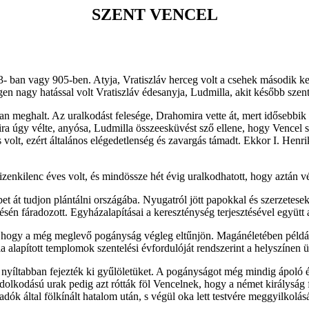
SZENT VENCEL
- ban vagy 905-ben. Atyja, Vratiszláv herceg volt a csehek második ke
en nagy hatással volt Vratiszláv édesanyja, Ludmilla, akit később szent
eghalt. Az uralkodást felesége, Drahomira vette át, mert idősebbik fiát
ra úgy vélte, anyósa, Ludmilla összeesküvést sző ellene, hogy Vencel szá
olt, ezért általános elégedetlenség és zavargás támadt. Ekkor I. Henrik
izenkilenc éves volt, és mindössze hét évig uralkodhatott, hogy aztán vé
bet át tudjon plántálni országába. Nyugatról jött papokkal és szerzetes
n fáradozott. Egyházalapításai a kereszténység terjesztésével együtt a 
i, hogy a még meglevő pogányság végleg eltűnjön. Magánéletében példás k
 alapított templomok szentelési évfordulóját rendszerint a helyszínen ü
 nyíltabban fejezték ki gyűlöletüket. A pogányságot még mindig ápoló 
ndolkodású urak pedig azt rótták föl Vencelnek, hogy a német királyság f
dók által fölkínált hatalom után, s végül oka lett testvére meggyilkolás