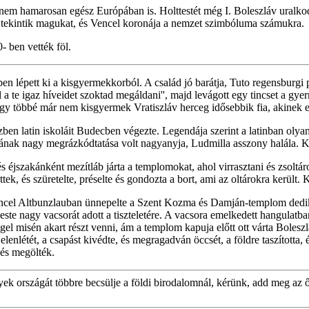
em hamarosan egész Európában is. Holttestét még I. Boleszláv uralkodása
ak tekintik magukat, és Vencel koronája a nemzet szimbóluma számukra.
- ben vették föl.
n lépett ki a kisgyermekkorból. A család jó barátja, Tuto regensburgi pü
 a te igaz híveidet szoktad megáldani'', majd levágott egy tincset a gy
gy többé már nem kisgyermek Vratiszláv herceg idősebbik fia, akinek eg
zben latin iskoláit Budecben végezte. Legendája szerint a latinban olya
ának nagy megrázkódtatása volt nagyanyja, Ludmilla asszony halála. Ké
éjszakánként mezítláb járta a templomokat, ahol virrasztani és zsoltározn
tek, és szüretelte, préselte és gondozta a bort, ami az oltárokra került. K
el Altbunzlauban ünnepelte a Szent Kozma és Damján-templom dedikáció
s este nagy vacsorát adott a tiszteletére. A vacsora emelkedett hangulat
reggel misén akart részt venni, ám a templom kapuja előtt ott várta Bol
lekjelenlétét, a csapást kivédte, és megragadván öccsét, a földre taszítot
 és megölték.
nyek országát többre becsülje a földi birodalomnál, kérünk, add meg az