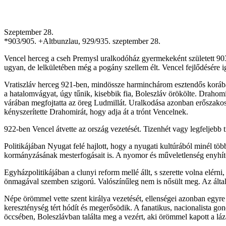
Szeptember 28.
*903/905. +Altbunzlau, 929/935. szeptember 28.
Vencel herceg a cseh Premysl uralkodóház gyermekeként született 903
ugyan, de lelkületében még a pogány szellem élt. Vencel fejlődésére ig
Vratiszláv herceg 921-ben, mindössze harminchárom esztendős korában m
a hatalomvágyat, úgy tűnik, kisebbik fia, Boleszláv örökölte. Drahomi
várában megfojtatta az öreg Ludmillát. Uralkodása azonban erőszakos v
kényszerítette Drahomirát, hogy adja át a trónt Vencelnek.
922-ben Vencel átvette az ország vezetését. Tizenhét vagy legfeljebb t
Politikájában Nyugat felé hajlott, hogy a nyugati kultúrából minél töb
kormányzásának mesterfogásait is. A nyomor és műveletlenség enyhítésé
Egyházpolitikájában a clunyi reform mellé állt, s szerette volna elérn
önmagával szemben szigorú. Valószínűleg nem is nősült meg. Az általa
Népe örömmel vette szent királya vezetését, ellenségei azonban egyre
kereszténység tért hódít és megerősödik. A fanatikus, nacionalista go
öccsében, Boleszlávban találta meg a vezért, aki örömmel kapott a láza