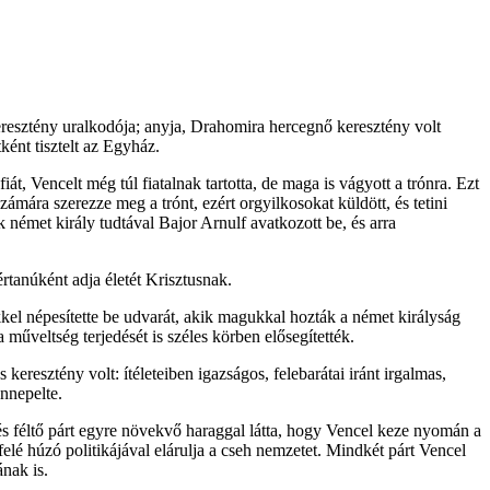
resztény uralkodója; anyja, Drahomira hercegnő keresztény volt
ként tisztelt az Egyház.
, Vencelt még túl fiatalnak tartotta, de maga is vágyott a trónra. Ezt
mára szerezze meg a trónt, ezért orgyilkosokat küldött, és tetini
 német király tudtával Bajor Arnulf avatkozott be, és arra
rtanúként adja életét Krisztusnak.
ekkel népesítette be udvarát, akik magukkal hozták a német királyság
műveltség terjedését is széles körben elősegítették.
eresztény volt: ítéleteiben igazságos, felebarátai iránt irgalmas,
nnepelte.
és féltő párt egyre növekvő haraggal látta, hogy Vencel keze nyomán a
elé húzó politikájával elárulja a cseh nemzetet. Mindkét párt Vencel
ának is.