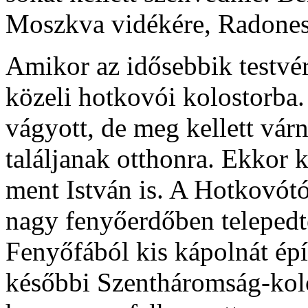
Moszkva vidékére, Radones
Amikor az idősebbik testvér
közeli hotkovói kolostorba.
vágyott, de meg kellett vár
találjanak otthonra. Ekkor ki
ment István is. A Hotkovótó
nagy fenyőerdőben telepedt
Fenyőfából kis kápolnát építe
későbbi Szentháromság-kol