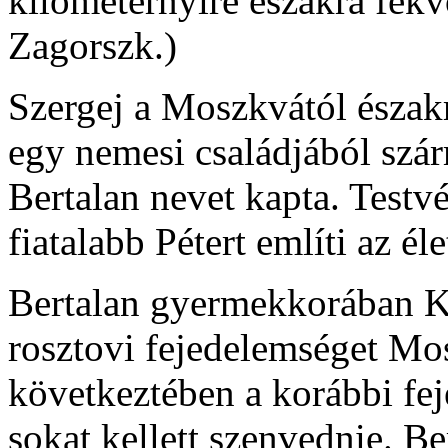
kilométernyire északra fekv
Zagorszk.)
Szergej a Moszkvától észak
egy nemesi családjából szár
Bertalan nevet kapta. Testvé
fiatalabb Pétert említi az éle
Bertalan gyermekkorában Ka
rosztovi fejedelemséget Mo
következtében a korábbi fe
sokat kellett szenvednie. Ber