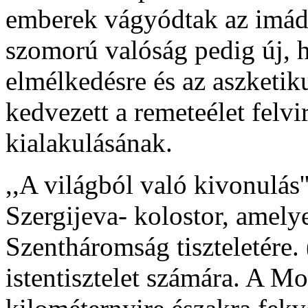
emberek vágyódtak az imáds
szomorú valóság pedig új, h
elmélkedésre és az aszketiku
kedvezett a remeteélet felvi
kialakulásának.
,,A világból való kivonulás
Szergijeva- kolostor, amelye
Szentháromság tiszteletére. 
istentisztelet számára. A M