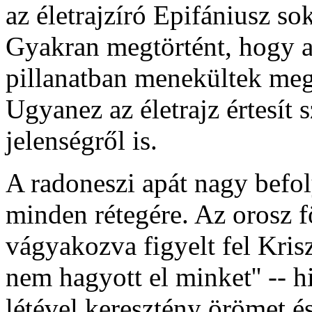
az életrajzíró Epifániusz so
Gyakran megtörtént, hogy a 
pillanatban menekültek meg
Ugyanez az életrajz értesít 
jelenségről is.
A radoneszi apát nagy befo
minden rétegére. Az orosz f
vágyakozva figyelt fel Krisz
nem hagyott el minket'' -- h
létével keresztény örömet é