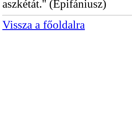
aszkétát.'' (Epifániusz)
Vissza a főoldalra