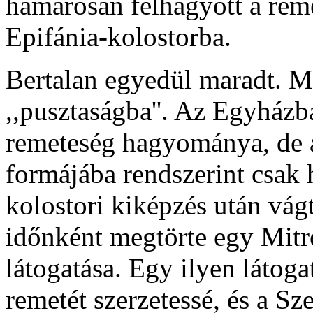
hamarosan felhagyott a reme
Epifánia-kolostorba.
Bertalan egyedül maradt. M
,,pusztaságba''. Az Egyházb
remeteség hagyománya, de a
formájába rendszerint csak 
kolostori kiképzés után vág
időnként megtörte egy Mitr
látogatása. Egy ilyen látoga
remetét szerzetessé, és a Sz