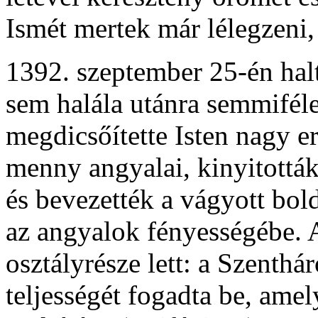
Ismét mertek már lélegzeni, 
1392. szeptember 25-én halt
sem halála utánra semmifél
megdicsőítette Isten nagy er
menny angyalai, kinyitottá
és bevezették a vágyott bo
az angyalok fényességébe. A
osztályrésze lett: a Szenth
teljességét fogadta be, amely