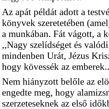
Az apát példát adott a test
könyvek szeretetében (amely
a munkában. Fát vágott, a ke
,,Nagy szelídséget és valódi 
mindenben Urát, Jézus Kriszt
hogy kövessék az emberek...
Nem hiányzott belőle az elö
engedte meg, hogy alamizsn
szerzeteseknek az első időkb