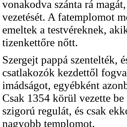
vonakodva szánta rá magát,
vezetését. A fatemplomot m
emeltek a testvéreknek, ak
tizenkettőre nőtt.
Szergejt pappá szentelték, é
csatlakozók kezdettől fogva
imádságot, egyébként azonba
Csak 1354 körül vezette be 
szigorú regulát, és csak ekk
nagyobb templomot.