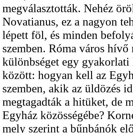
megválasztották. Nehéz örök
Novatianus, ez a nagyon te
lépett föl, és minden befoly
szemben. Róma város hívő n
különbséget egy gyakorlati 
között: hogyan kell az Egy
szemben, akik az üldözés i
megtagadták a hitüket, de m
Egyház közösségébe? Kornél
mely szerint a bűnbánók elő