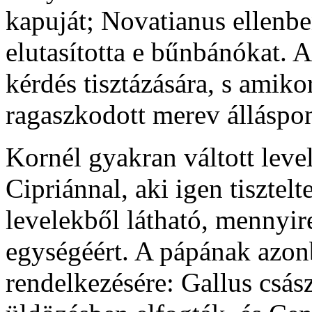
kapuját; Novatianus ellenben
elutasította e bűnbánókat. A
kérdés tisztázására, s amik
ragaszkodott merev álláspon
Kornél gyakran váltott leve
Cipriánnal, aki igen tisztel
levelekből látható, mennyi
egységéért. A pápának azon
rendelkezésére: Gallus csász