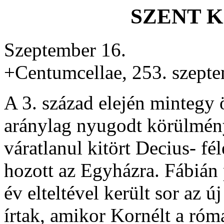
SZENT 
Szeptember 16.
+Centumcellae, 253. szept
A 3. század elején mintegy 
aránylag nyugodt körülmény
váratlanul kitört Decius- fé
hozott az Egyházra. Fábián
év elteltével került sor az 
írtak, amikor Kornélt a róm