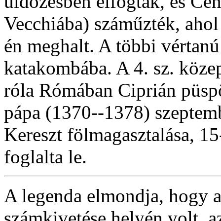
üldözésben elfogták, és Cen
Vecchiába) száműzték, ahol
én meghalt. A többi vértanú
katakombába. A 4. sz. köze
róla Rómában Ciprián püsp
pápa (1370--1378) szeptembe
Kereszt fölmagasztalása, 1
foglalta le.
A legenda elmondja, hogy 
számkivetése helyén volt, a