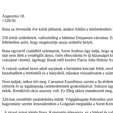
Augusztus 18.
+328/30.
Ilona az ötvenedik éve körül járhatott, amikor feltűnt a történelembe
250 körül születhetett, valószínűleg a bithiniai Drepanum városban. 
feltehetően azért, hogy megtisztelje anyja születési helyét.
Ilona egyszerű családból származott, Szent Ambrus úgy tudja, hogy apjá
már nem illett a vendéglős lánya, ezért elbocsátotta és új házasságot 
császárné címmel, úgyhogy Ilonát ettől kezdve Flavia Julia Helena A
A császár szabad kezet adott anyjának a birodalmi kincstár felett, nevé
kiszabadított a börtönből és a bányából, másokat visszahívatott a szám
Nem tudjuk, mikor tért meg. Caesareai Euszébiosz szerint a fia téríte
erények és az irgalmasság cselekedeteinek gyakorlásával. Sokszor egysz
nekik. Rendkívül okos asszony volt. Ez főleg akkor mutatkozott meg,
326-ban szentföldi zarándokútra indult. Végiglátogatta Palesztina sz
hagyomány szerint Jeruzsálemben a Golgotán megtalálta a Szent Keresz
,,A niceai zsinat idején Ilona, Konstantin édesanyja, ez a hitével és v