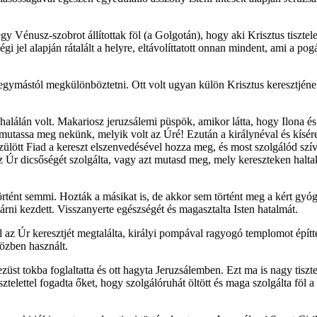
y Vénusz-szobrot állítottak föl (a Golgotán), hogy aki Krisztus tisztele
i jel alapján rátalált a helyre, eltávolíttatott onnan mindent, ami a po
egymástól megkülönböztetni. Ott volt ugyan külön Krisztus keresztjének 
halálán volt. Makariosz jeruzsálemi püspök, amikor látta, hogy Ilona é
ten mutassa meg nekünk, melyik volt az Úré! Ezután a királynéval és kísé
ülött Fiad a kereszt elszenvedésével hozza meg, és most szolgálód szí
Úr dicsőségét szolgálta, vagy azt mutasd meg, mely kereszteken haltak
örtént semmi. Hozták a másikat is, de akkor sem történt meg a kért gy
járni kezdett. Visszanyerte egészségét és magasztalta Isten hatalmát.
az Úr keresztjét megtalálta, királyi pompával ragyogó templomot építtete
közben használt.
ezüst tokba foglaltatta és ott hagyta Jeruzsálemben. Ezt ma is nagy tiszt
ztelettel fogadta őket, hogy szolgálóruhát öltött és maga szolgálta föl a