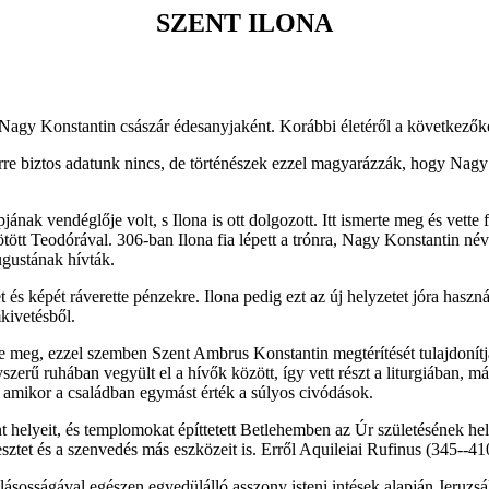
SZENT ILONA
n Nagy Konstantin császár édesanyjaként. Korábbi életéről a következőke
Erre biztos adatunk nincs, de történészek ezzel magyarázzák, hogy Nagy
nak vendéglője volt, s Ilona is ott dolgozott. Itt ismerte meg és vette 
kötött Teodórával. 306-ban Ilona fia lépett a trónra, Nagy Konstantin n
ugustának hívták.
t és képét ráverette pénzekre. Ilona pedig ezt az új helyzetet jóra hasz
kivetésből.
tte meg, ezzel szemben Szent Ambrus Konstantin megtérítését tulajdonítj
erű ruhában vegyült el a hívők között, így vett részt a liturgiában, má
 amikor a családban egymást érték a súlyos civódások.
ent helyeit, és templomokat építtetett Betlehemben az Úr születésének 
tet és a szenvedés más eszközeit is. Erről Aquileiai Rufinus (345--410
allásosságával egészen egyedülálló asszony isteni intések alapján Jeruzs