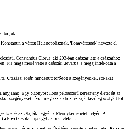
t tudjuk:
 Konstantin a várost Helenopolisznak, 'Ilonavárosnak' nevezte el,
feleségül Constantius Clorus, aki 293-ban császár lett; a császárhoz
éven. Fia maga mellé vette a császári udvarba, s megajándékozta a
nálta. Utazásai során mindenütt törődött a szegényekkel, sokakat
a anyjának. Egy bizonyos: Ilona példaszerű keresztény életet élt az
skor szegényeket hívott meg asztalához, és saját kezűleg szolgált föl
helye fölé és az Olajfák hegyén a Mennybemenetel helyén. A
) a következőket írja egyháztörténetében:
álembe ment és az ottaniak segítségével kereste a helyet, ahol Krisztus