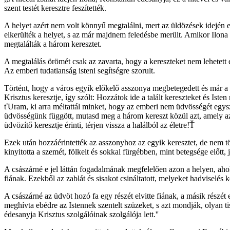
szent testét keresztre feszítették.
A helyet azért nem volt könnyű megtalálni, mert az üldözések idején eg
elkerülték a helyet, s az már majdnem feledésbe merült. Amikor Ilona ég
megtalálták a három keresztet.
A megtalálás örömét csak az zavarta, hogy a kereszteket nem lehetett 
Az emberi tudatlanság isteni segítségre szorult.
Történt, hogy a város egyik előkelő asszonya megbetegedett és már a 
Krisztus keresztje, így szólt: Hozzátok ide a talált kereszteket és Is
ťUram, ki arra méltattál minket, hogy az emberi nem üdvösségét egysz
üdvösségünk függött, mutasd meg a három kereszt közül azt, amely az 
üdvözítő keresztje érinti, térjen vissza a halálból az életre!Ť
Ezek után hozzáérintették az asszonyhoz az egyik keresztet, de nem t
kinyitotta a szemét, fölkelt és sokkal fürgébben, mint betegsége előtt, 
A császárné e jel láttán fogadalmának megfelelően azon a helyen, ahol 
fiának. Ezekből az zablát és sisakot csináltatott, melyeket hadviselés 
A császárné az üdvöt hozó fa egy részét elvitte fiának, a másik részét 
meghívta ebédre az Istennek szentelt szüzeket, s azt mondják, olyan tis
édesanyja Krisztus szolgálóinak szolgálója lett.''