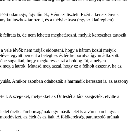
téért odamegy, úgy tűnjék, Vénuszt tiszteli. Ezért a keresztények
gány kultuszhoz tartozott, és a mélybe ásva (egy sziklaüregben)
felirata is, de nem lehetett meghatározni, melyik kereszthez tartozik.
s a vele lévők nem tudják eldönteni, hogy a három közül melyik
retével együtt bement a beteghez és térdre borulva így imádkozott:
vébe sugalltad, hogy megkeresse azt a boldog fát, amelyen
 meg a latrok. Mutasd meg azzal, hogy ez a félholt asszony, ha az
ógyulás. Amikor azonban odahozták a harmadik keresztet is, az asszony
tt. A szegeket, melyekkel az Úr testét a fára szegezték, elvitte a
elettel őrzik. Jámborságának egy másik jelét is a városban hagyta:
 mosdóvizet, az ételt és az italt. A földkerekség parancsoló urának