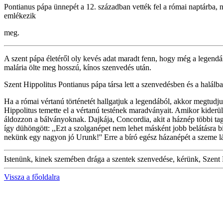
Pontianus pápa ünnepét a 12. században vették fel a római naptárba,
emlékezik
meg.
A szent pápa életéről oly kevés adat maradt fenn, hogy még a legendá
malária ölte meg hosszú, kínos szenvedés után.
Szent Hippolitus Pontianus pápa társa lett a szenvedésben és a halálb
Ha a római vértanú történetét hallgatjuk a legendából, akkor megtudju
Hippolitus temette el a vértanú testének maradványait. Amikor kiderült
áldozzon a bálványoknak. Dajkája, Concordia, akit a háznép többi tagj
így dühöngött: ,,Ezt a szolganépet nem lehet másként jobb belátásra bír
nekünk egy nagyon jó Urunk!'' Erre a bíró egész házanépét a szeme látt
Istenünk, kinek szemében drága a szentek szenvedése, kérünk, Szent Po
Vissza a főoldalra