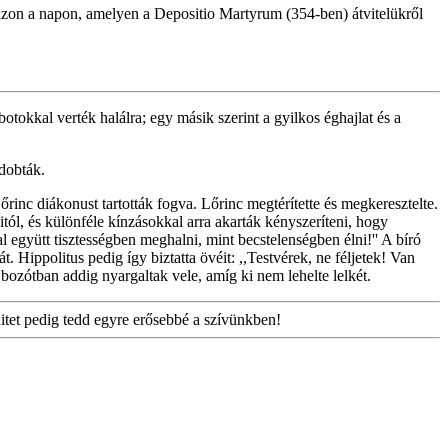
azon a napon, amelyen a Depositio Martyrum (354-ben) átvitelükről
okkal verték halálra; egy másik szerint a gyilkos éghajlat és a
 dobták.
rinc diákonust tartották fogva. Lőrinc megtérítette és megkeresztelte.
itól, és különféle kínzásokkal arra akarták kényszeríteni, hogy
 együtt tisztességben meghalni, mint becstelenségben élni!'' A bíró
. Hippolitus pedig így biztatta övéit: ,,Testvérek, ne féljetek! Van
 bozótban addig nyargaltak vele, amíg ki nem lehelte lelkét.
hitet pedig tedd egyre erősebbé a szívünkben!