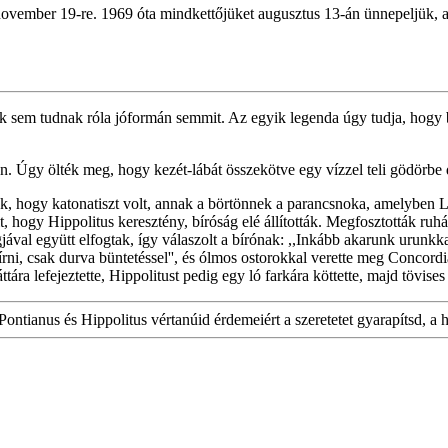
 november 19-re. 1969 óta mindkettőjüket augusztus 13-án ünnepeljük, 
k sem tudnak róla jóformán semmit. Az egyik legenda úgy tudja, hogy bot
an. Úgy ölték meg, hogy kezét-lábát összekötve egy vízzel teli gödörbe
k, hogy katonatiszt volt, annak a börtönnek a parancsnoka, amelyben Lő
, hogy Hippolitus keresztény, bíróság elé állították. Megfosztották ruhá
ával együtt elfogtak, így válaszolt a bírónak: ,,Inkább akarunk urunkkal
ni, csak durva büntetéssel'', és ólmos ostorokkal verette meg Concordiát
ára lefejeztette, Hippolitust pedig egy ló farkára köttette, majd tövises
ntianus és Hippolitus vértanúid érdemeiért a szeretetet gyarapítsd, a 