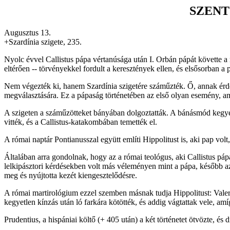
SZENT
Augusztus 13.
+Szardínia szigete, 235.
Nyolc évvel Callistus pápa vértanúsága után I. Orbán pápát követte a
eltérően -- törvényekkel fordult a keresztények ellen, és elsősorban a
Nem végezték ki, hanem Szardínia szigetére száműzték. Ő, annak érde
megválasztására. Ez a pápaság történetében az első olyan esemény, am
A szigeten a száműzötteket bányában dolgoztatták. A bánásmód kegyet
vitték, és a Callistus-katakombában temették el.
A római naptár Pontianusszal együtt említi Hippolitust is, aki pap vol
Általában arra gondolnak, hogy az a római teológus, aki Callistus páp
lelkipásztori kérdésekben volt más véleményen mint a pápa, később azo
meg és nyújtotta kezét kiengesztelődésre.
A római martirológium ezzel szemben másnak tudja Hippolitust: Valeria
kegyetlen kínzás után ló farkára kötötték, és addig vágtattak vele, amí
Prudentius, a hispániai költő (+ 405 után) a két történetet ötvözte, és 