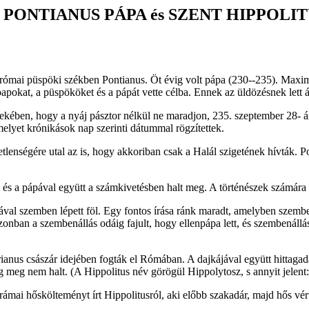
 PONTIANUS PÁPA és SZENT HIPPOLIT
 római püspöki székben Pontianus. Öt évig volt pápa (230--235). Maximu
 papokat, a püspököket és a pápát vette célba. Ennek az üldözésnek lett 
kében, hogy a nyáj pásztor nélkül ne maradjon, 235. szeptember 28- án
elyet krónikások nap szerinti dátummal rögzítettek.
lenségére utal az is, hogy akkoriban csak a Halál szigetének hívták. 
t, és a pápával együtt a számkivetésben halt meg. A történészek számára
ával szemben lépett föl. Egy fontos írása ránk maradt, amelyben szembe
nban a szembenállás odáig fajult, hogy ellenpápa lett, és szembenállás
nus császár idejében fogták el Rómában. A dajkájával együtt hittagadás
g meg nem halt. (A Hippolitus név görögül Hippolytosz, s annyit jelent: '
drámai hőskölteményt írt Hippolitusról, aki előbb szakadár, majd hős vért