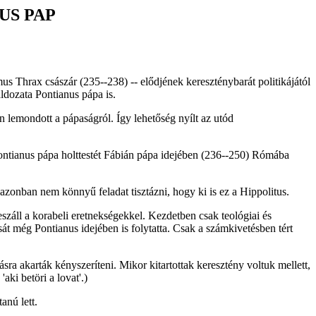
US PAP
s Thrax császár (235--238) -- elődjének kereszténybarát politikájától
áldozata Pontianus pápa is.
 lemondott a pápaságról. Így lehetőség nyílt az utód
Pontianus pápa holttestét Fábián pápa idejében (236--250) Rómába
 azonban nem könnyű feladat tisztázni, hogy ki is ez a Hippolitus.
száll a korabeli eretnekségekkel. Kezdetben csak teológiai és
át még Pontianus idejében is folytatta. Csak a számkivetésben tért
ra akarták kényszeríteni. Mikor kitartottak keresztény voltuk mellett,
aki betöri a lovat'.)
anú lett.