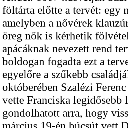
föltárta előtte a tervét: egy 
amelyben a nővérek klauzúr
öreg nők is kérhetik fölvéte
apácáknak nevezett rend terv
boldogan fogadta ezt a terv
egyelőre a szűkebb családj
októberében Szalézi Ferenc 
vette Franciska legidősebb
gondolhatott arra, hogy vis
március 19-én búcsút vett Di