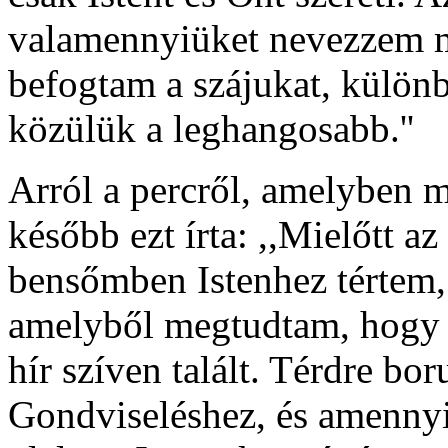
valamennyiüket nevezzem m
befogtam a szájukat, különb
közülük a leghangosabb.''
Arról a percről, amelyben m
később ezt írta: ,,Mielőtt az
bensőmben Istenhez tértem, é
amelyből megtudtam, hogy 
hír szíven talált. Térdre b
Gondviseléshez, és amenny