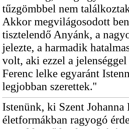
tűzgömbbel nem találkoztak
Akkor megvilágosodott be
tisztelendő Anyánk, a nagyo
jelezte, a harmadik hatalm
volt, aki ezzel a jelenségge
Ferenc lelke egyaránt Istenn
legjobban szerettek.''
Istenünk, ki Szent Johanna
életformákban ragyogó érde