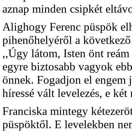
aznap minden csipkét eltávol
Alighogy Ferenc püspök elh
pihenőhelyéről a következő 
,,Úgy látom, Isten önt reám
egyre biztosabb vagyok eb
önnek. Fogadjon el engem j
híressé vált levelezés, e ké
Franciska mintegy kétezeröt
püspöktől. E levelekben ne