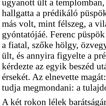
ugyanott ült a templomban,
hallgatta a prédikáló püspö
más volt, mint félszeg, a vi
gyóntatójáé. Ferenc püspök i
a fiatal, szőke hölgy, özve
ült, és annyira figyelte a p
kérdezte az egyik beszéd u
érsekét. Az elnevette magát
tudja megmondani: a tulaj
A két rokon lélek barátságá