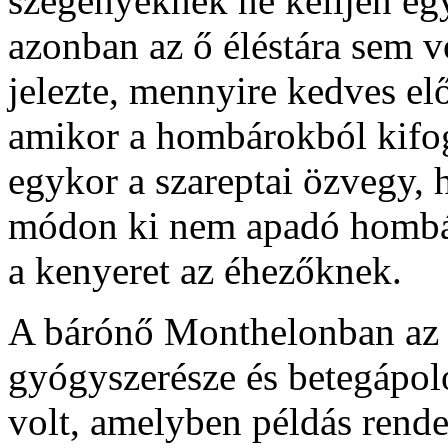
szegényeknek ne kelljen eg
azonban az ő éléstára sem vo
jelezte, mennyire kedves el
amikor a hombárokból kifog
egykor a szareptai özvegy, 
módon ki nem apadó hombárbó
a kenyeret az éhezőknek.
A bárónő Monthelonban az e
gyógyszerésze és betegápoló
volt, amelyben példás rendet