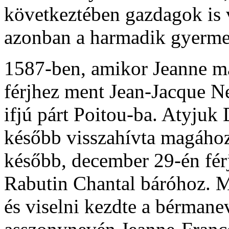
következtében gazdagok is 
azonban a harmadik gyerme
1587-ben, amikor Jeanne már
férjhez ment Jean-Jacque Ne
ifjú párt Poitou-ba. Atyjuk
később visszahívta magához
később, december 29-én férj
Rabutin Chantal báróhoz. M
és viselni kezdte a bérmanev