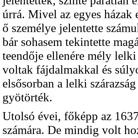
jelentettek, szinte páratlan é
úrrá. Mivel az egyes házak 
ő személye jelentette számu
bár sohasem tekintette magát
teendője ellenére mély lelki 
voltak fájdalmakkal és súly
elsősorban a lelki szárazság 
gyötörték.
Utolsó évei, főképp az 1637
számára. De mindig volt hoz