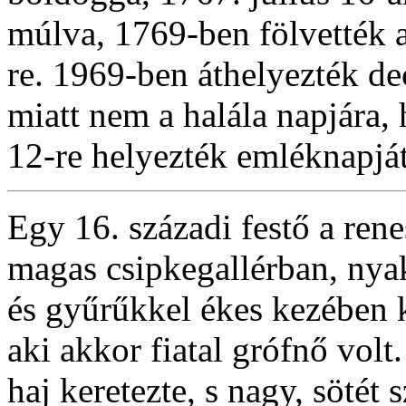
múlva, 1769-ben fölvették 
re. 1969-ben áthelyezték d
miatt nem a halála napjára
12-re helyezték emléknapját
Egy 16. századi festő a ren
magas csipkegallérban, nya
és gyűrűkkel ékes kezében k
aki akkor fiatal grófnő volt
haj keretezte, s nagy, sötét