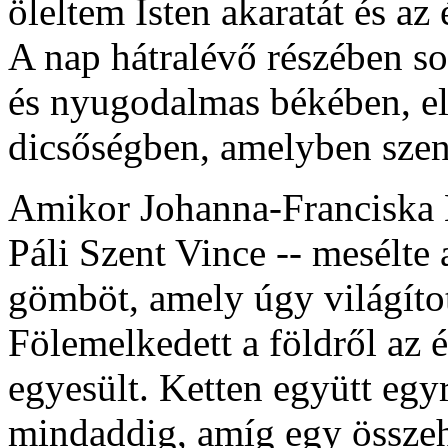
öleltem Isten akaratát és a
A nap hátralévő részében sok
és nyugodalmas békében, el
dicsőségben, amelyben szen
Amikor Johanna-Franciska 
Páli Szent Vince -- mesélte a
gömböt, amely úgy világítot
Fölemelkedett a földről az 
egyesült. Ketten együtt eg
mindaddig, amíg egy összeh