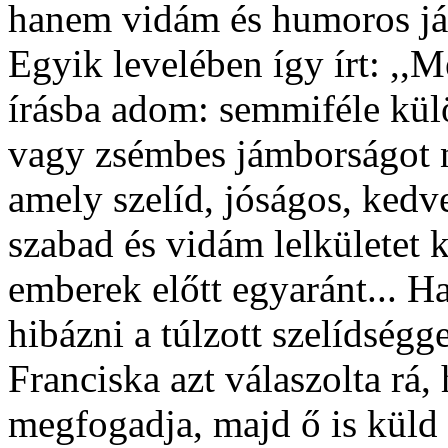
hanem vidám és humoros já
Egyik levelében így írt: ,
írásba adom: semmiféle kül
vagy zsémbes jámborságot 
amely szelíd, jóságos, kedv
szabad és vidám lelkületet 
emberek előtt egyaránt... H
hibázni a túlzott szelídséggel
Franciska azt válaszolta rá,
megfogadja, majd ő is küld