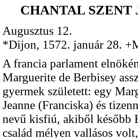
CHANTAL SZENT
Augusztus 12.
*Dijon, 1572. január 28. +
A francia parlament elnöké
Marguerite de Berbisey ass
gyermek született: egy Mar
Jeanne (Franciska) és tize
nevű kisfiú, akiből később 
család mélyen vallásos volt,