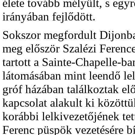
élete tovább mélyült, s egy
irányában fejlődött.
Sokszor megfordult Dijonban
meg először Szalézi Ference
tartott a Sainte-Chapelle-ba
látomásában mint leendő lelk
gróf házában találkoztak elő
kapcsolat alakult ki között
korábbi lelkivezetőjének te
Ferenc püspök vezetésére b