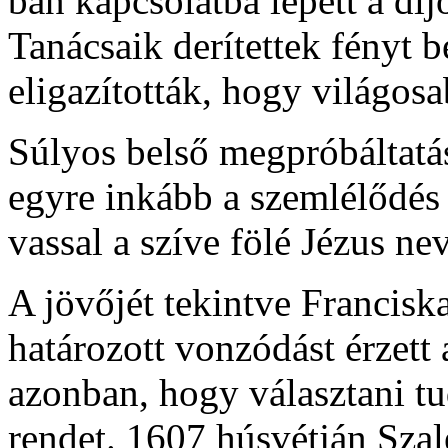
ban kapcsolatba lépett a dij
Tanácsaik derítettek fényt be
eligazították, hogy világosa
Súlyos belső megpróbáltatá
egyre inkább a szemlélődés 
vassal a szíve fölé Jézus nev
A jövőjét tekintve Francisk
határozott vonzódást érzett a
azonban, hogy választani t
rendet. 1607 húsvétján Sza