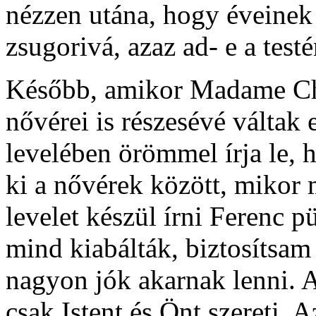
nézzen utána, hogy éveinek
zsugorivá, azaz ad- e a test
Később, amikor Madame Chan
nővérei is részesévé váltak
levelében örömmel írja le,
ki a nővérek között, mikor
levelet készül írni Ferenc 
mind kiabálták, biztosítsa
nagyon jók akarnak lenni. 
csak Istent és Önt szereti. 