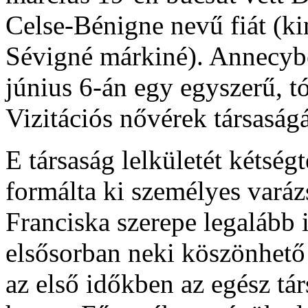
Celse-Bénigne nevű fiát (ki
Sévigné márkiné). Annecybe
június 6-án egy egyszerű, t
Vizitációs nővérek társaságá
E társaság lelkületét kétség
formálta ki személyes varáz
Franciska szerepe legalább 
elsősorban neki köszönhető 
az első időkben az egész tá