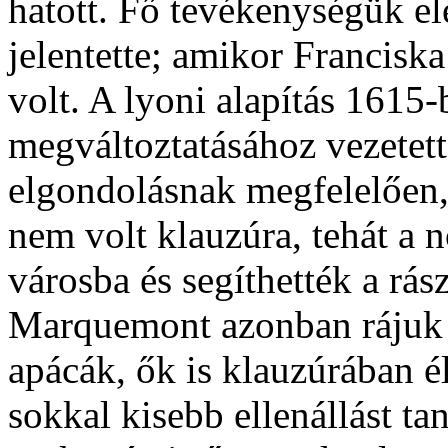
hatott. Fő tevékenységük ele
jelentette; amikor Francis
volt. A lyoni alapítás 1615-
megváltoztatásához vezetett
elgondolásnak megfelelően,
nem volt klauzúra, tehát a 
városba és segíthették a rás
Marquemont azonban rájuk k
apácák, ők is klauzúrában é
sokkal kisebb ellenállást ta