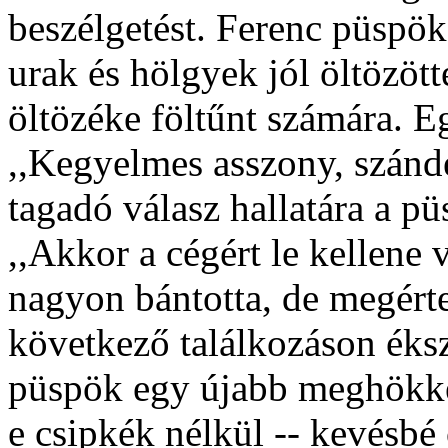
beszélgetést. Ferenc püspök
urak és hölgyek jól öltözö
öltözéke föltűnt számára. 
,,Kegyelmes asszony, szándé
tagadó válasz hallatára a p
,,Akkor a cégért le kellene 
nagyon bántotta, de megérte
következő találkozáson éksz
püspök egy újabb meghökken
e csipkék nélkül -- kevésbé