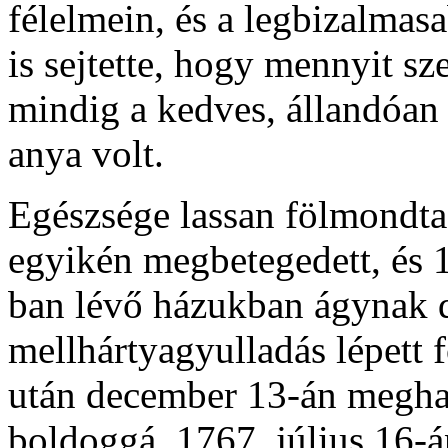
félelmein, és a legbizalma
is sejtette, hogy mennyit s
mindig a kedves, állandóan 
anya volt.
Egészsége lassan fölmondta 
egyikén megbetegedett, és 
ban lévő házukban ágynak d
mellhártyagyulladás lépett f
után december 13-án meghal
boldoggá, 1767. július 16-á