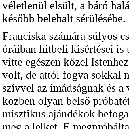
véletlenül elsült, a báró hal
később belehalt sérülésébe.
Franciska számára súlyos cs
óráiban hitbeli kísértései is
vitte egészen közel Istenhez
volt, de attól fogva sokkal m
szívvel az imádságnak és a 
közben olyan belső próbaté
misztikus ajándékok befogadá
meg a lelket. E megpróbált