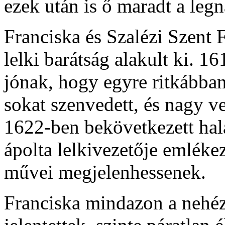
ezek után is ő maradt a leg
Franciska és Szalézi Szent 
lelki barátság alakult ki. 1
jónak, hogy egyre ritkábban
sokat szenvedett, és nagy v
1622-ben bekövetkezett halá
ápolta lelkivezetője emlékeze
művei megjelenhessenek.
Franciska mindazon a nehéz