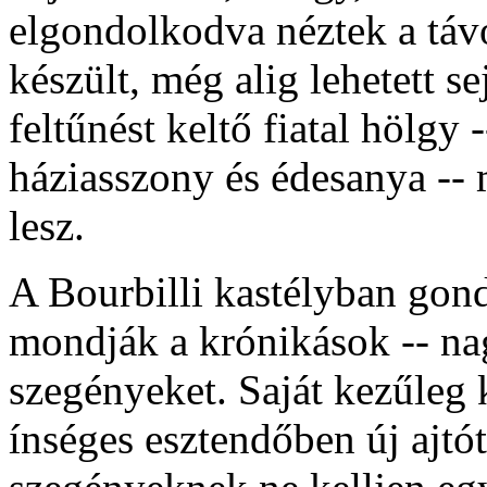
elgondolkodva néztek a táv
készült, még alig lehetett s
feltűnést keltő fiatal hölgy
háziasszony és édesanya --
lesz.
A Bourbilli kastélyban gond
mondják a krónikások -- nag
szegényeket. Saját kezűleg k
ínséges esztendőben új ajtót