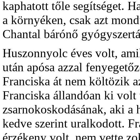
kaphatott tőle segítséget. H
a környéken, csak azt mondt
Chantal bárónő gyógyszertá
Huszonnyolc éves volt, amik
után apósa azzal fenyegetőz
Franciska át nem költözik a
Franciska állandóan ki volt
zsarnokoskodásának, aki a h
kedve szerint uralkodott. F
érzékeny volt, nem vette zo