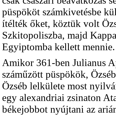
csak császári beavatkozás s
püspököt számkivetésbe kül
ítélték őket, köztük volt Özs
Szkitopoliszba, majd Kappa
Egyiptomba kellett mennie.
Amikor 361-ben Julianus Apo
száműzött püspökök, Özséb i
Özséb lelkülete most nyilv
egy alexandriai zsinaton At
békejobbot nyújtani az ari