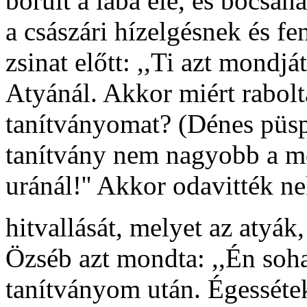
borult a lába elé, és bocsána
a császári hízelgésnek és fe
zsinat előtt: ,,Ti azt mondj
Atyánál. Akkor miért raboltá
tanítványomat? (Dénes püsp
tanítvány nem nagyobb a me
uránál!'' Akkor odavitték ne
hitvallását, melyet az atyák,
Özséb azt mondta: ,,Én soh
tanítványom után. Égessétek