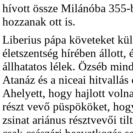
hívott össze Milánóba 355-
hozzanak ott is.
Liberius pápa követeket kü
életszentség hírében állott, 
állhatatos lélek. Özséb min
Atanáz és a niceai hitvallás 
Ahelyett, hogy hajlott volna
részt vevő püspököket, hogy 
zsinat ariánus résztvevői tilt