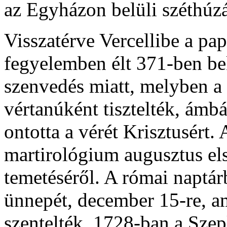
az Egyházon belüli széthúzá
Visszatérve Vercellibe a pap
fegyelemben élt 371-ben bek
szenvedés miatt, melyben a s
vértanúként tisztelték, ámb
ontotta a vérét Krisztusért.
martirológium augusztus el
temetéséről. A római naptár
ünnepét, december 15-re, 
szentelték. 1728-ban a Szep