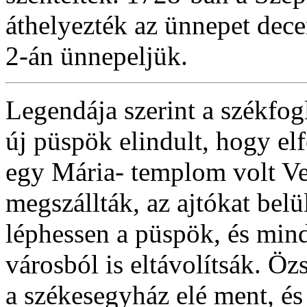
áthelyezték az ünnepet dec
2-án ünnepeljük.
Legendája szerint a székfog
új püspök elindult, hogy el
egy Mária- templom volt Ve
megszállták, az ajtókat belü
léphessen a püspök, és mind
városból is eltávolítsák. Ö
a székesegyház elé ment, és