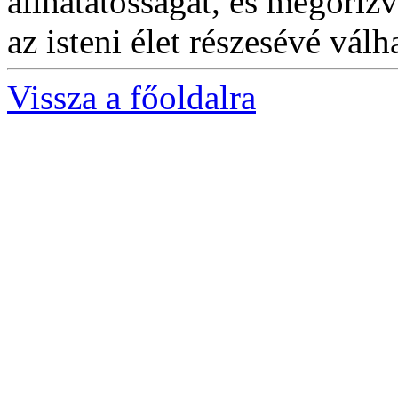
állhatatosságát, és megőrizvé
az isteni élet részesévé vál
Vissza a főoldalra