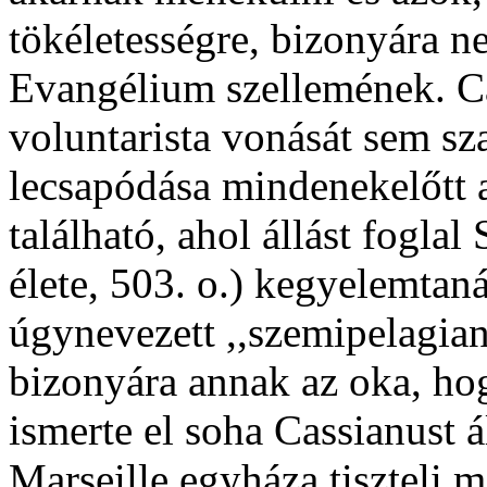
tökéletességre, bizonyára n
Evangélium szellemének. C
voluntarista vonását sem sz
lecsapódása mindenekelőtt 
található, ahol állást fogla
élete, 503. o.) kegyelemtan
úgynevezett ,,szemipelagiani
bizonyára annak az oka, ho
ismerte el soha Cassianust 
Marseille egyháza tiszteli 