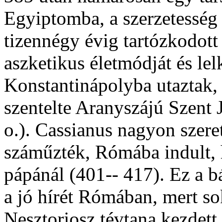
Egyiptomba, a szerzetesség
tizennégy évig tartózkodott
aszketikus életmódját és lel
Konstantinápolyba utaztak, 
szentelte Aranyszájú Szent J
o.). Cassianus nagyon szere
száműzték, Rómába indult,
pápánál (401-- 417). Ez a b
a jó hírét Rómában, mert s
Nesztoriosz tévtana kezdett 