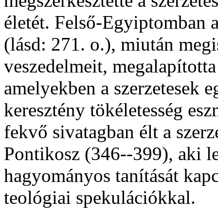
megszerkesztette a szerzetes
életét. Felső-Egyiptomban 
(lásd: 271. o.), miután meg
veszedelmeit, megalapította
amelyekben a szerzetesek e
keresztény tökéletesség esz
fekvő sivatagban élt a szerz
Pontikosz (346--399), aki le
hagyományos tanítását kapcs
teológiai spekulációkkal.