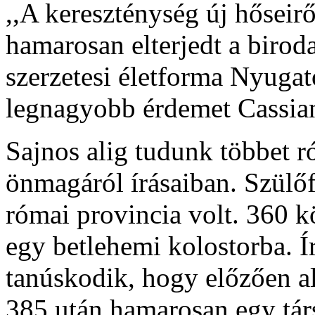
,,A kereszténység új hőseiről
hamarosan elterjedt a birod
szerzetesi életforma Nyugato
legnagyobb érdemet Cassian
Sajnos alig tudunk többet r
önmagáról írásaiban. Szülőf
római provincia volt. 360 kö
egy betlehemi kolostorba. Ír
tanúskodik, hogy előzően al
385 után hamarosan egy tár