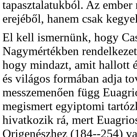
tapasztalatukból. Az ember n
erejéből, hanem csak kegyel
El kell ismernünk, hogy Cas
Nagymértékben rendelkezett
hogy mindazt, amit hallott 
és világos formában adja t
messzemenően függ Euagrios
megismert egyiptomi tartóz
hivatkozik rá, mert Euagrio
Origenészhez (184--254) va