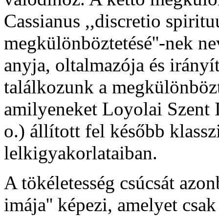
Cassianus ,,discretio spirit
megkülönböztetésé''-nek nev
anyja, oltalmazója és irányí
találkozunk a megkülönbözt
amilyeneket Loyolai Szent I
o.) állított fel később klas
lelkigyakorlataiban.
A tökéletesség csúcsát azonba
imája'' képezi, amelyet csa