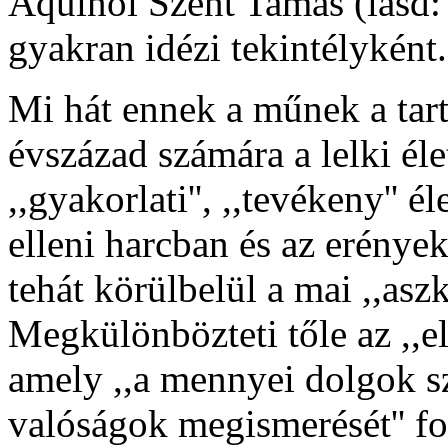
Aquinói Szent Tamás (lásd: 
gyakran idézi tekintélyként.
Mi hát ennek a műnek a tart
évszázad számára a lelki éle
,,gyakorlati'', ,,tevékeny'' 
elleni harcban és az erénye
tehát körülbelül a mai ,,as
Megkülönbözteti tőle az ,,elm
amely ,,a mennyei dolgok sz
valóságok megismerését'' fo