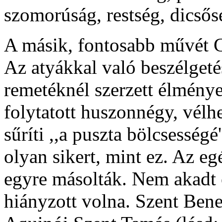
szomorúság, restség, dicsős
A másik, fontosabb művét C
Az atyákkal való beszélget
remetéknél szerzett élménye
folytatott huszonnégy, vélh
sűríti ,,a puszta bölcsességé'
olyan sikert, mint ez. Az e
egyre másolták. Nem akadt 
hiányzott volna. Szent Bene