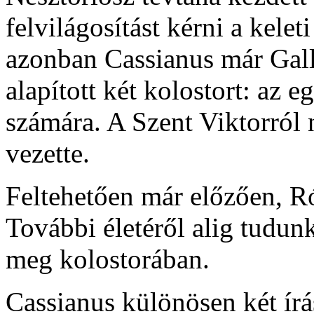
felvilágosítást kérni a kele
azonban Cassianus már Galli
alapított két kolostort: az e
számára. A Szent Viktorról n
vezette.
Feltehetően már előzően, R
További életéről alig tudun
meg kolostorában.
Cassianus különösen két írá