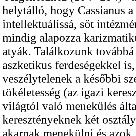
helytálló, hogy Cassianus a 
intellektuálissá, sőt intézmé
mindig alapozza karizmatik
atyák. Találkozunk továbbá
aszketikus ferdeségekkel is
veszélytelenek a későbbi sz
tökéletesség (az igazi keresz
világtól való menekülés ált
keresztényeknek két osztály
akarnak menekülni és azok, 