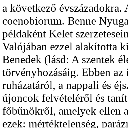
a következő évszázadokra. A
coenobiorum. Benne Nyugat 
példaként Kelet szerzeteseine
Valójában ezzel alakította k
Benedek (lásd: A szentek él
törvényhozásáig. Ebben az í
ruházatáról, a nappali és éjs
újoncok felvételéről és taní
főbűnökről, amelyek ellen a
ezek: mértéktelenség, paráz