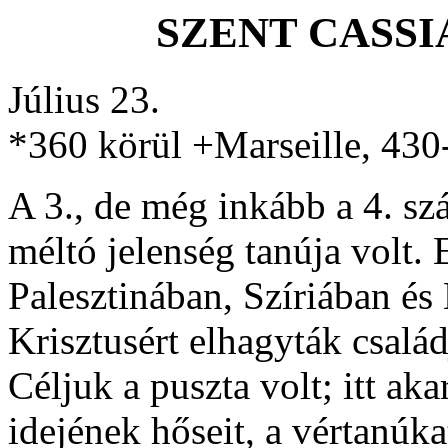
SZENT CASSIA
Július 23.
*360 körül +Marseille, 430
A 3., de még inkább a 4. sz
méltó jelenség tanúja volt.
Palesztinában, Szíriában és
Krisztusért elhagyták család
Céljuk a puszta volt; itt ak
idejének hőseit, a vértanúk