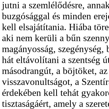
jutni a szemlélődésre, annak 
buzgósággal és minden erej
kell elsajátítania. Hiába tör
aki nem kerüli a bűn szenny
magányosság, szegénység, böj
hát eltávolítani a szentség 
másodrangút, a böjtöket, az 
visszavonultságot, a Szentí
érdekében kell tehát gyakor
tisztaságáért, amely a szer