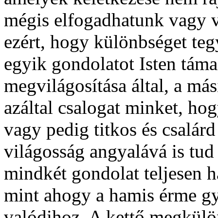
mégis elfogadhatunk vagy v
ezért, hogy különbséget te
egyik gondolatot Isten táma
megvilágosítása által, a más
azáltal csalogat minket, ho
vagy pedig titkos és csalár
világosság angyalává is tud 
mindkét gondolat teljesen 
mint ahogy a hamis érme g
valódihoz. A kettő megkülö