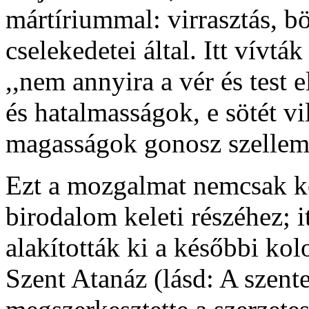
mártíriummal: virrasztás, b
cselekedetei által. Itt vívt
,,nem annyira a vér és test 
és hatalmasságok, e sötét v
magasságok gonosz szellemei
Ezt a mozgalmat nemcsak ke
birodalom keleti részéhez; itt
alakították ki a későbbi kol
Szent Atanáz (lásd: A szent