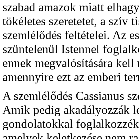
szabad amazok miatt elhagynu
tökéletes szeretetet, a szív 
szemlélődés feltételei. Az 
szüntelenül Istennel foglal
ennek megvalósítására kell 
amennyire ezt az emberi ter
A szemlélődés Cassianus szer
Amik pedig akadályozzák le
gondolatokkal foglalkozzék
amelyek keletkezése nem ra