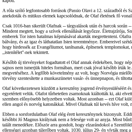
kapott.
A róla szóló legfontosabb források (Passio Olavi a 12. századból és 
anekdoták és mitikus elemek kapcsolódnak, de Olaf életének fő vonala
Csak 1016-ban sikerült Olafnak -- tárgyalások után és harcok során --
Mindent megtett, hogy a szívek ellenállását legyőzze. Életrajzírója, S
emberek Tor isten hatalmas képmásával akarták megrettenteni. Olafra
bálvány, és az igaz és láthatatlan Isten teremtménye. Embereivel szétdar
hogy hirdessék az Evangéliumot, tanítsanak, építsenek templomokat, mi
,,istenítélet''-nek tekintett.
Később új törvényeket fogadtatott el Olaf annak érdekében, hogy népét 
sajnos nem ismerjük hiteles formában, mert csak jóval később írták le
megvetéséhez. A legfőbb követelmény az volt, hogy Norvégia mielőbb k
törvény szentesítette a munkaszünetet vasár- és ünnepnapon, és tiltot
Olaf következetesen küzdött a keresztény jogrend érvényesüléséért és 
egyetértett velük. Olafot tűrhetetlen zsarnoknak kiáltották ki, aki el
szemben előnyösebb helyzetben voltak. Most azonban -- ezt Olaf külön
ellen angol és norvég katonákkal. Mivel Olafnak túl kevés híve volt, 
Ebben a sorsfordulatban Olaf elég érett kereszténynek bizonyult. Eddi
későbbi Jó Magnus királynak nem a felesége volt az anyja. Most bűnbá
talált menedékre. Először arra gondolt, hogy elzarándokol a Szentföld
ellenségei azonban túlerőben voltak. 1030. július 29- én vívták meg a d