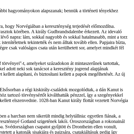
korábbi hagyományokon alapszanak; bennük a történeti tényekhez
rra, hogy Norvégiában a kereszténység terjedését előmozdítsa.
 parasztok körében. A király Gudbrandsdalenbe érkezett. Az idevaló
lévő napra: lám, sokkal nagyobb és sokkal hatalmasabb, mint a torz
istenítéletnek tekintették és nem álltak tovább ellen. Papjaira bízta,
gre csak valóságos csata után kerülhetett sor, amelyet mindkét fél
f törvényei''-t, amelyeket századokon át mintaszerűnek tartottak,
kel adott neki sok tanácsot a keresztény jogrend alapjának
ett alapítani, és biztosítani kellett a papok megélhetését. Az új
. Elsősorban a régi kiskirály-családok mozgolódtak, a dán Kanut is
khöz tartozó törvénysértőt kiválthatták pénzzel, így a szegényekkel
llett elszenvednie. 1028-ban Kanut király flottát vezetett Norvégia
en a harcban nem sikerült mindig helytállnia: egyetlen fiának, a
ereszténnyé Gotland szigetének lakói. Oroszországban a rokonainál
ába. Svédországban csapatot gyűjtött és Drontheim ellen vonult,
tetett a katonák sisakjára és pajzsára, csatakiáltásuk pedig így