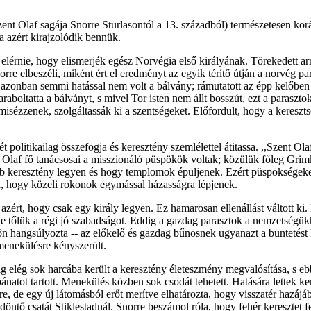
Szent Olaf sagája Snorre Sturlasontól a 13. századból) természetesen 
 azért kirajzolódik bennük.
 elérnie, hogy elismerjék egész Norvégia első királyának. Törekedett a
norre elbeszéli, miként ért el eredményt az egyik térítő útján a norvég
 azonban semmi hatással nem volt a bálvány; rámutatott az épp kelőben 
aboltatta a bálványt, s mivel Tor isten nem állt bosszút, ezt a parasztok 
sézzenek, szolgáltassák ki a szentségeket. Előfordult, hogy a keresztsé
politikailag összefogja és keresztény szemlélettel átitassa. ,,Szent Ola
. Olaf fő tanácsosai a misszionáló püspökök voltak; közülük főleg Grim
eresztény legyen és hogy templomok épüljenek. Ezért püspökségeket kell
ta, hogy közeli rokonok egymással házasságra lépjenek.
azért, hogy csak egy király legyen. Ez hamarosan ellenállást váltott ki
vette tőlük a régi jó szabadságot. Eddig a gazdag parasztok a nemzetségü
 hangsúlyozta -- az előkelő és gazdag bűnösnek ugyanazt a büntetést ke
menekülésre kényszerült.
g elég sok harcába került a keresztény életeszmény megvalósítása, s ebb
natot tartott. Menekülés közben sok csodát tehetett. Hatására lettek k
re, de egy új látomásból erőt merítve elhatározta, hogy visszatér hazáj
öntő csatát Stiklestadnál. Snorre beszámol róla, hogy fehér keresztet fes