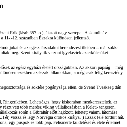
ú
zent Erik (lásd: 357. o.) játszott nagy szerepet. A skandináv
 a 11- -12. században Északra különösen jellemző.
módjukat és az egész társadalmi berendezést illetően -- már sokkal
nultak meg. Szent királyaik viszont igyekeztek az erkölcsöket
lelősek az egész egyházi életért országukban. Az akkori papság -- még
, különösen ezekben az északi államokban, a még csak félig keresztény
k megosztottsága és sokféle pogánysága ellen, de Svend Tveskaeg dán
el, Ringerikében. Lehetséges, hogy kiskorában megkeresztelték, az
y részt vett több merész viking vállalkozásban a Keleti- tengeren,
llalkozás során a Gibraltár előtt hajózott, lehetett valami látomása,
,Térj vissza és légy Norvégia örökös királya.'') Észak felé fordult hát,
tona, egy püspök és több pap. Felismerte küldetését és élete értelmet