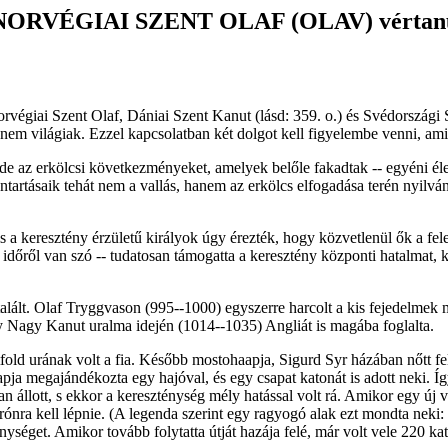
NORVÉGIAI SZENT OLAF (OLAV) vértan
rvégiai Szent Olaf, Dániai Szent Kanut (lásd: 359. o.) és Svédországi S
nem világiak. Ezzel kapcsolatban két dolgot kell figyelembe venni, ami
e az erkölcsi következményeket, amelyek belőle fakadtak -- egyéni élet
ntartásaik tehát nem a vallás, hanem az erkölcs elfogadása terén nyilvá
is a keresztény érzületű királyok úgy érezték, hogy közvetlenül ők a fe
tti időről van szó -- tudatosan támogatta a keresztény központi hatalmat
talált. Olaf Tryggvason (995--1000) egyszerre harcolt a kis fejedelme
ly Nagy Kanut uralma idején (1014--1035) Angliát is magába foglalta.
tfold urának volt a fia. Később mostohaapja, Sigurd Syr házában nőtt f
pja megajándékozta egy hajóval, és egy csapat katonát is adott neki. Íg
n állott, s ekkor a kereszténység mély hatással volt rá. Amikor egy új vá
rónra kell lépnie. (A legenda szerint egy ragyogó alak ezt mondta neki: ,
nységet. Amikor tovább folytatta útját hazája felé, már volt vele 220 ka