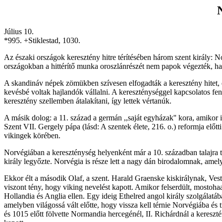
Július 10.
*995. +Stiklestad, 1030.
Az északi országok keresztény hitre térítésében három szent király: No
országokban a hittérítő munka oroszlánrészét nem papok végezték, ha
A skandináv népek zömükben szívesen elfogadták a keresztény hitet, d
kevésbé voltak hajlandók vállalni. A kereszténységgel kapcsolatos fen
keresztény szellemben átalakítani, így lettek vértanúk.
A másik dolog: a 11. század a germán ,,saját egyházak'' kora, amikor 
Szent VII. Gergely pápa (lásd: A szentek élete, 216. o.) reformja elő
vikingek körében.
Norvégiában a kereszténység helyenként már a 10. században talajra 
király legyőzte. Norvégia is része lett a nagy dán birodalomnak, ame
Ekkor élt a második Olaf, a szent. Harald Graenske kiskirálynak, Ves
viszont tény, hogy viking nevelést kapott. Amikor felserdült, mostohaa
Hollandia és Anglia ellen. Egy ideig Ethelred angol király szolgálatába
amelyben világossá vált előtte, hogy vissza kell térnie Norvégiába és t
és 1015 előtt fölvette Normandia hercegénél, II. Richárdnál a kereszté