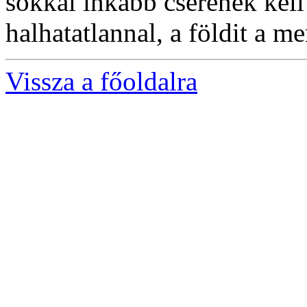
sokkal inkább cserének kell
halhatatlannal, a földit a me
Vissza a főoldalra