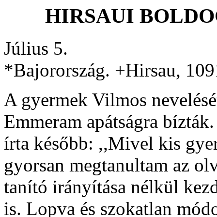
HIRSAUI BOLDOG
Július 5.
*Bajorország. +Hirsau, 1091
A gyermek Vilmos nevelését
Emmeram apátságra bízták.
írta később: ,,Mivel kis gy
gyorsan megtanultam az olva
tanító irányítása nélkül kez
is. Lopva és szokatlan mód