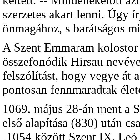
keltett. -- Mindenekelőtt a
szerzetes akart lenni. Úgy í
önmagához, s barátságos mi
A Szent Emmaram kolostor 
összefonódik Hirsau nevéve
felszólítást, hogy vegye át 
pontosan fennmaradtak élet
1069. május 28-án ment a S
első alapítása (830) után cs
-1054 között Szent IX. Leó 