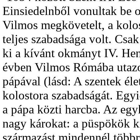
Einsiedelnből vonultak be o
Vilmos megkövetelt, a kolos
teljes szabadsága volt. Csa
ki a kívánt okmányt IV. He
évben Vilmos Rómába utazot
pápával (lásd: A szentek éle
kolostora szabadságát. Egyi
a pápa közti harcba. Az eg
nagy károkat: a püspökök k
származást mindennél többre