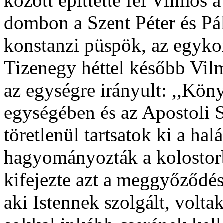
között építtette fel Vilmos 
dombon a Szent Péter és Pál
konstanzi püspök, az egykori
Tizenegy héttel később Vil
az egységre irányult: ,,Kö
egységében és az Apostoli 
töretlenül tartsatok ki a hal
hagyományozták a kolostorb
kifejezte azt a meggyőződés
aki Istennek szolgált, volt