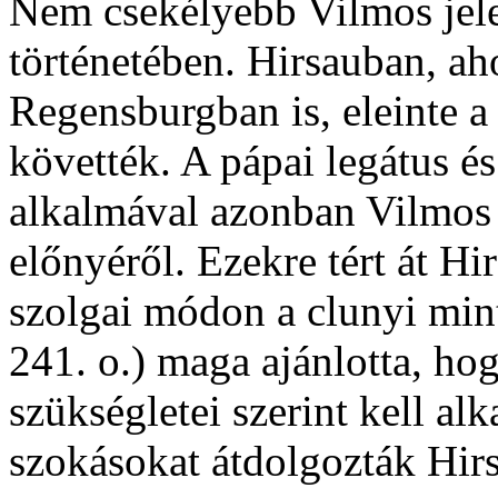
Nem csekélyebb Vilmos jele
történetében. Hirsauban, a
Regensburgban is, eleinte a
követték. A pápai legátus és
alkalmával azonban Vilmos
előnyéről. Ezekre tért át H
szolgai módon a clunyi mint
241. o.) maga ajánlotta, ho
szükségletei szerint kell al
szokásokat átdolgozták Hirs