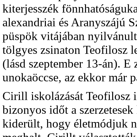
kiterjesszék fönnhatóságuka
alexandriai és Aranyszájú S
püspök vitájában nyilvánul
tölgyes zsinaton Teofilosz l
(lásd szeptember 13-án). E z
unokaöccse, az ekkor már pa
Cirill iskolázását Teofilosz 
bizonyos időt a szerzetesek 
kiderült, hogy életmódjuk 