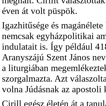
meghalt. Cirillt választottá
éven át volt püspök.
Igazhitűsége és magánélete k
nemcsak egyházpolitikai am
indulatait is. Így például 4
Aranyszájú Szent János nev
a liturgiában megemlékeztek
szorgalmazta. Azt válaszolt
volna Júdásnak az apostoli 
Cirill egész életén át a tanu