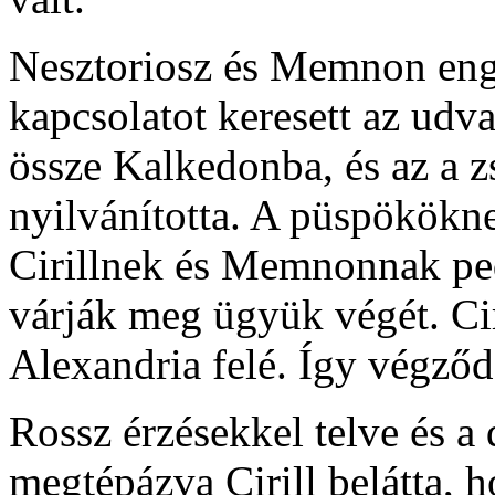
Nesztoriosz és Memnon enge
kapcsolatot keresett az udva
össze Kalkedonba, és az a zs
nyilvánította. A püspökökne
Cirillnek és Memnonnak pe
várják meg ügyük végét. Cir
Alexandria felé. Így végződö
Rossz érzésekkel telve és a
megtépázva Cirill belátta,