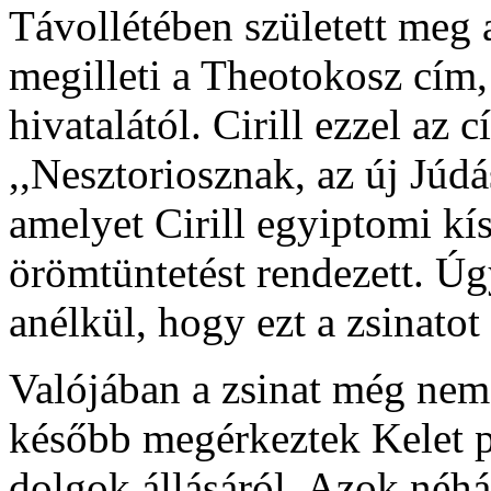
Távollétében született meg 
megilleti a Theotokosz cím,
hivatalától. Cirill ezzel az 
,,Nesztoriosznak, az új Júdá
amelyet Cirill egyiptomi kís
örömtüntetést rendezett. Úg
anélkül, hogy ezt a zsinato
Valójában a zsinat még nem
később megérkeztek Kelet pü
dolgok állásáról. Azok néh