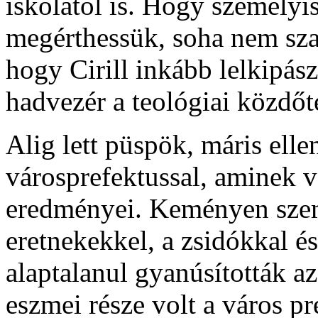
iskolától is. Hogy személyis
megérthessük, soha nem sz
hogy Cirill inkább lelkipász
hadvezér a teológiai közdőt
Alig lett püspök, máris elle
városprefektussal, aminek v
eredményei. Keményen szem
eretnekekkel, a zsidókkal é
alaptalanul gyanúsították a
eszmei része volt a város pr