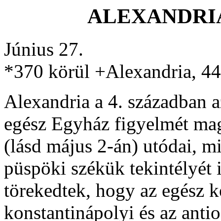
ALEXANDRIA
Június 27.
*370 körül +Alexandria, 44
Alexandria a 4. században az
egész Egyház figyelmét mag
(lásd május 2-án) utódai, mi
püspöki székük tekintélyét i
törekedtek, hogy az egész k
konstantinápolyi és az antio