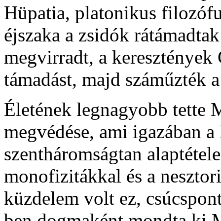
Hüpatia, platonikus filozó
éjszaka a zsidók rátámadta
megvirradt, a keresztények C
támadást, majd száműzték a 
Életének legnagyobb tette 
megvédése, ami igazában a k
szentháromságtan alaptétele
monofizitákkal és a neszto
küzdelem volt ez, csúcspont
ben dogmaként mondta ki Má