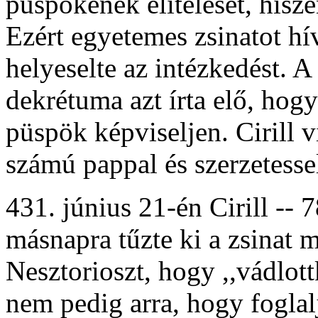
püspökének elítélését, hisz
Ezért egyetemes zsinatot hí
helyeselte az intézkedést. A
dekrétuma azt írta elő, ho
püspök képviseljen. Cirill 
számú pappal és szerzetessel
431. június 21-én Cirill -- 
másnapra tűzte ki a zsinat m
Nesztorioszt, hogy ,,vádlottk
nem pedig arra, hogy foglalj