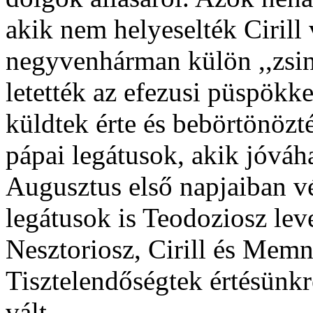
akik nem helyeselték Cirill 
negyvenhárman külön ,,zsina
letették az efezusi püspökk
küldtek érte és bebörtönözt
pápai legátusok, akik jóváha
Augusztus első napjaiban v
legátusok is Teodoziosz lev
Nesztoriosz, Cirill és Memn
Tisztelendőségtek értésünkre 
vált.