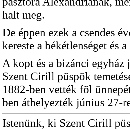
pásztora Alexandriának, mer
halt meg.
De éppen ezek a csendes év
kereste a békétlenséget és a
A kopt és a bizánci egyház
Szent Cirill püspök temeté
1882-ben vették föl ünnepét
ben áthelyezték június 27-re
Istenünk, ki Szent Cirill 