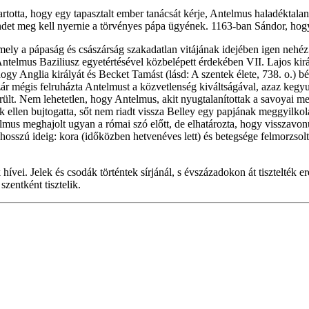
rtotta, hogy egy tapasztalt ember tanácsát kérje, Antelmus haladéktalan
 rendet meg kell nyernie a törvényes pápa ügyének. 1163-ban Sándor, hog
ely a pápaság és császárság szakadatlan vitájának idejében igen nehéz v
ntelmus Baziliusz egyetértésével közbelépett érdekében VII. Lajos kirá
hogy Anglia királyát és Becket Tamást (lásd: A szentek élete, 738. o.) 
zár mégis felruházta Antelmust a közvetlenség kiváltságával, azaz kegy
rült. Nem lehetetlen, hogy Antelmus, akit nyugtalanítottak a savoyai mest
k ellen bujtogatta, sőt nem riadt vissza Belley egy papjának meggyilkolá
ntelmus meghajolt ugyan a római szó előtt, de elhatározta, hogy visszav
sszú ideig: kora (időközben hetvenéves lett) és betegsége felmorzsolt
ei. Jelek és csodák történtek sírjánál, s évszázadokon át tisztelték er
szentként tisztelik.