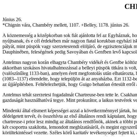
CHI
Június 26.
*Chignin vára, Chambéry mellett, 1107. +Belley, 1178. június 26.
A köznemesség a középkorban sok fiát ajánlotta fel az Egyháznak, hogy
nyújtsanak, és e cél érdekében már nagyon fiatal korukban egyházi i
pályát, mint püspök vagy szerzetesrendi elöljáró, de egzisztenciájuk m
Dauphinében, feleségének pedig Savoyában és Genfben levő kapcsolat
Antelmus nagyon korán elhagyta Chambéry vidékét és Genfbe költözött.
akkoriban szokásos hivatalhalmozással a belleyi püspök titkára is vol
(valószínűleg 1133-ban), amelyen érett megfontolás után elhatározta, 
(1083--1137) elrendelte, hogy települjön át az anyaházba. Ezt 1132-be
az újjáépítésben. Feltételezhetjük, hogy Guigo behatóan értesült erről 
Antelmus tehát szerzetesi fogadalmát Chartreuse-ben tette le. Csakhama
gazdaságát használhatóvá tegye. Mint prokurátor, a laikus testvérek vez
Mindenki által elismert képességei azzal a következménnyel jártak, ho
dédelgetett tervét, és összehívta az első általános rendi káptalant, h
chartreuse-i prior lesz mindig az általános rendfőnök, akinek a többi
két csoportra szakította, lemondott megbízatásáról, és megint egyszerű
körültekintéssel vezette. Széles körű karitatív tevékenységet fejtett k