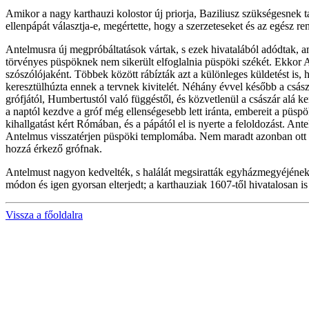
Amikor a nagy karthauzi kolostor új priorja, Baziliusz szükségesnek ta
ellenpápát választja-e, megértette, hogy a szerzeteseket és az egész
Antelmusra új megpróbáltatások vártak, s ezek hivatalából adódtak, am
törvényes püspöknek nem sikerült elfoglalnia püspöki székét. Ekkor A
szószólójaként. Többek között rábízták azt a különleges küldetést is, 
keresztülhúzta ennek a tervnek kivitelét. Néhány évvel később a csás
grófjától, Humbertustól való függéstől, és közvetlenül a császár alá ke
a naptól kezdve a gróf még ellenségesebb lett iránta, embereit a püspö
kihallgatást kért Rómában, és a pápától el is nyerte a feloldozást. A
Antelmus visszatérjen püspöki templomába. Nem maradt azonban ott ho
hozzá érkező grófnak.
Antelmust nagyon kedvelték, s halálát megsiratták egyházmegyéjének hív
módon és igen gyorsan elterjedt; a karthauziak 1607-től hivatalosan is 
Vissza a főoldalra