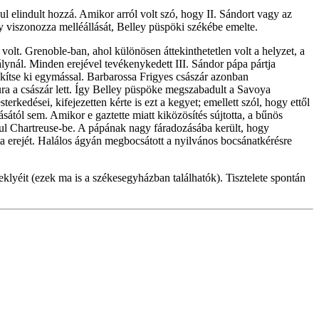
ul elindult hozzá. Amikor arról volt szó, hogy II. Sándort vagy az
y viszonozza melléállását, Belley püspöki székébe emelte.
olt. Grenoble-ban, ahol különösen áttekinthetetlen volt a helyzet, a
lynál. Minden erejével tevékenykedett III. Sándor pápa pártja
békítse ki egymással. Barbarossa Frigyes császár azonban
ura a császár lett. Így Belley püspöke megszabadult a Savoya
erkedései, kifejezetten kérte is ezt a kegyet; emellett szól, hogy ettől
sától sem. Amikor e gaztette miatt kiközösítés sújtotta, a bűnös
onul Chartreuse-be. A pápának nagy fáradozásába került, hogy
a erejét. Halálos ágyán megbocsátott a nyilvános bocsánatkérésre
eklyéit (ezek ma is a székesegyházban találhatók). Tisztelete spontán