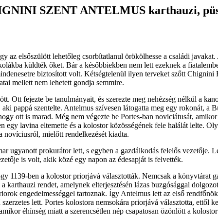
GNINI SZENT ANTELMUS karthauzi, pü
 az elsőszülött lehetőleg csorbítatlanul örökölhesse a családi javakat
skolákba küldték őket. Bár a későbbiekben nem lett ezeknek a fiatalem
indenesetre biztosított volt. Kétségtelenül ilyen terveket szőtt Chignini
ai mellett nem lehetett gondja semmire.
 Ott fejezte be tanulmányait, és szerezte meg nehézség nélkül a kanon
t, aki pappá szentelte. Antelmus szívesen látogatta meg egy rokonát, a 
hogy ott is marad. Még nem végezte be Portes-ban noviciátusát, amikor 
n egy lavina eltemette és a kolostor közösségének fele halálát lelte. O
a novíciusról, mielőtt rendelkezését kiadta.
r ugyanott prokurátor lett, s egyben a gazdálkodás felelős vezetője. Le
etője is volt, akik közé egy napon az édesapját is felvették.
gy 1139-ben a kolostor priorjává választották. Nemcsak a könyvtárat ga
ogy a karthauzi rendet, amelynek elterjesztésén lázas buzgósággal dolgozo
 priorok engedelmességgel tartoznak. Így Antelmus lett az első rendfőn
 szerzetes lett. Portes kolostora nemsokára priorjává választotta, ettől 
i, amikor éhínség miatt a szerencsétlen nép csapatosan özönlött a kolosto