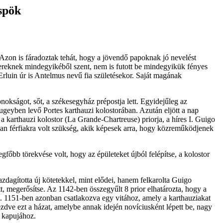
spök
. Azon is fáradoztak tehát, hogy a jövendő papoknak jó nevelést
bereknek mindegyikéből szent, nem is futott be mindegyikük fényes
 Erluin úr is Antelmus nevű fia születésekor. Saját magának
okságot, sőt, a székesegyház prépostja lett. Egyidejűleg az
Bugeyben levő Portes karthauzi kolostorában. Azután eljött a nap
a karthauzi kolostor (La Grande-Chartreuse) priorja, a híres I. Guigo
lyan férfiakra volt szükség, akik képesek arra, hogy közreműködjenek
gfőbb törekvése volt, hogy az épületeket újból felépítse, a kolostor
zdagította új kötetekkel, mint elődei, hanem felkarolta Guigo
tt, megerősítse. Az 1142-ben összegyűlt 8 prior elhatározta, hogy a
ök. 1151-ben azonban csatlakozva egy vitához, amely a karthauziakat
kezdve ezt a házat, amelybe annak idején novíciusként lépett be, nagy
r kapujához.