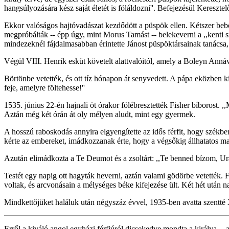
hangsúlyozására kész saját életét is föláldozni''. Befejezésül Kereszte
Ekkor valóságos hajtóvadászat kezdődött a püspök ellen. Kétszer beb
megpróbálták -- épp úgy, mint Morus Tamást -- belekeverni a ,,kenti sz
mindezeknél fájdalmasabban érintette Jánost püspöktársainak tanácsa, 
Végül VIII. Henrik esküt követelt alattvalóitól, amely a Boleyn Annáv
Börtönbe vetették, és ott tíz hónapon át senyvedett. A pápa eközben k
feje, amelyre föltehesse!''
1535. június 22-én hajnali öt órakor fölébresztették Fisher bíborost. 
Aztán még két órán át oly mélyen aludt, mint egy gyermek.
A hosszú raboskodás annyira elgyengítette az idős férfit, hogy székben
kérte az embereket, imádkozzanak érte, hogy a végsőkig állhatatos m
Azután elimádkozta a Te Deumot és a zsoltárt: ,,Te benned bízom, Uram
Testét egy napig ott hagyták heverni, aztán valami gödörbe vetették. F
voltak, és arcvonásain a mélységes béke kifejezése ült. Két hét után n
Mindkettőjüket haláluk után négyszáz évvel, 1935-ben avatta szentté XI
Erről a kiváló angol egyházi férfiúról dicsekedve mondta a királya -