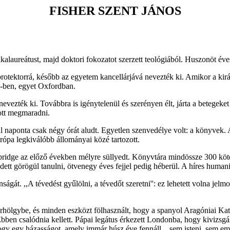
FISHER SZENT JÁNOS
alaureátust, majd doktori fokozatot szerzett teológiából. Huszonöt éve
otektorrá, később az egyetem kancellárjává nevezték ki. Amikor a kirá
ge-ben, egyet Oxfordban.
ezték ki. Továbbra is igénytelenül és szerényen élt, járta a betegeket 
ott megmaradni.
ul naponta csak négy órát aludt. Egyetlen szenvedélye volt: a könyvek
ópa legkiválóbb állományai közé tartozott.
ridge az előző években mélyre süllyedt. Könyvtára mindössze 300 köte
dett görögül tanulni, ötvenegy éves fejjel pedig héberül. A híres hum
gát. ,,A tévedést gyűlölni, a tévedőt szeretni'': ez lehetett volna jel
hölgybe, és minden eszközt fölhasznált, hogy a spanyol Aragóniai Katal
 Ebben csalódnia kellett. Pápai legátus érkezett Londonba, hogy kivizsgá
e, hogy egy házasságot, amely immár húsz éve fennáll, ,,sem isteni, se