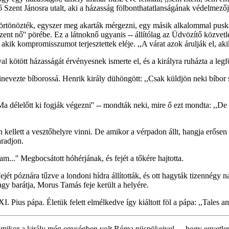
lő Szent Jánosra utalt, aki a házasság fölbonthatatlanságának védelmezőj
örtönözték, egyszer meg akarták mérgezni, egy másik alkalommal puska
ent nő'' pörébe. Ez a látnoknő ugyanis -- állítólag az Üdvözítő közvetle
akik kompromisszumot terjesztettek eléje. ,,A várat azok árulják el, ak
al kötött házasságát érvényesnek ismerte el, és a királyra ruházta a le
inevezte bíborossá. Henrik király dühöngött: ,,Csak küldjön neki bíbor
,,Ma délelőtt ki fogják végezni'' -- mondták neki, mire ő ezt mondta: ,,D
 kellett a vesztőhelyre vinni. De amikor a vérpadon állt, hangja erősen 
aradjon.
...'' Megbocsátott hóhérjának, és fejét a tőkére hajtotta.
ejét póznára tűzve a londoni hídra állították, és ott hagyták tizennégy 
agy barátja, Morus Tamás feje került a helyére.
. Pius pápa. Életük felett elmélkedve így kiáltott föl a pápa: ,,Tales a
 -amikor a király még egységben volt Róma püspökeivel --, hogy egyetle