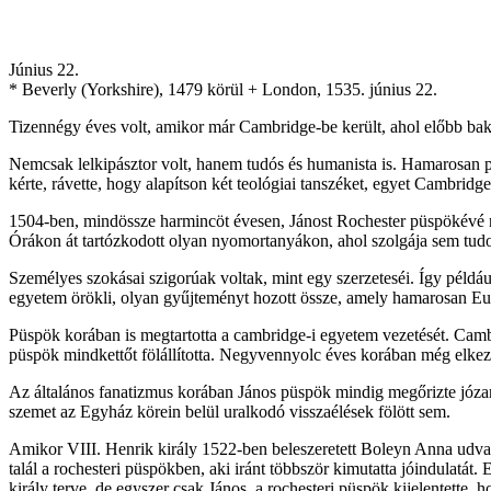
Június 22.
* Beverly (Yorkshire), 1479 körül + London, 1535. június 22.
Tizennégy éves volt, amikor már Cambridge-be került, ahol előbb bakk
Nemcsak lelkipásztor volt, hanem tudós és humanista is. Hamarosan pr
kérte, rávette, hogy alapítson két teológiai tanszéket, egyet Cambrid
1504-ben, mindössze harmincöt évesen, Jánost Rochester püspökévé nev
Órákon át tartózkodott olyan nyomortanyákon, ahol szolgája sem tud
Személyes szokásai szigorúak voltak, mint egy szerzeteséi. Így példá
egyetem örökli, olyan gyűjteményt hozott össze, amely hamarosan Eur
Püspök korában is megtartotta a cambridge-i egyetem vezetését. Camb
püspök mindkettőt fölállította. Negyvennyolc éves korában még elkez
Az általános fanatizmus korában János püspök mindig megőrizte józansá
szemet az Egyház körein belül uralkodó visszaélések fölött sem.
Amikor VIII. Henrik király 1522-ben beleszeretett Boleyn Anna udvar
talál a rochesteri püspökben, aki iránt többször kimutatta jóindulatát.
király terve, de egyszer csak János, a rochesteri püspök kijelentett