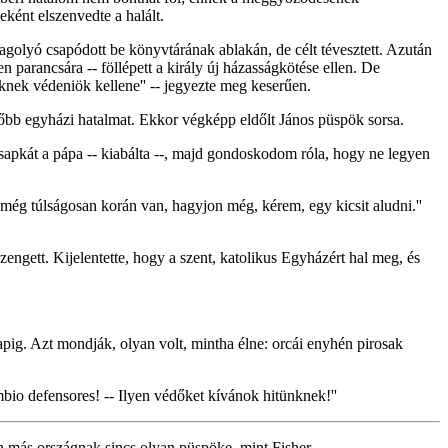
eként elszenvedte a halált.
golyó csapódott be könyvtárának ablakán, de célt tévesztett. Azután
n parancsára -- föllépett a király új házasságkötése ellen. De
iknek védeniök kellene'' -- jegyezte meg keserűen.
gfőbb egyházi hatalmat. Ekkor végképp eldőlt János püspök sorsa.
 sapkát a pápa -- kiabálta --, majd gondoskodom róla, hogy ne legyen
e még túlságosan korán van, hagyjon még, kérem, egy kicsit aludni.''
zengett. Kijelentette, hogy a szent, katolikus Egyházért hal meg, és
napig. Azt mondják, olyan volt, mintha élne: orcái enyhén pirosak
mbio defensores! -- Ilyen védőket kívánok hitünknek!''
n más országnak sincs olyan püspöke, mint Fisher.