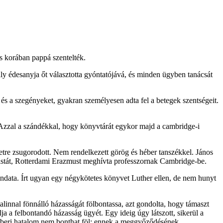
s korában pappá szentelték.
ly édesanyja őt választotta gyóntatójává, és minden ügyben tanácsát
és a szegényeket, gyakran személyesen adta fel a betegek szentségeit.
. Azzal a szándékkal, hogy könyvtárát egykor majd a cambridge-i
tre zsugorodott. Nem rendelkezett görög és héber tanszékkel. János
anistát, Rotterdami Erazmust meghívta professzornak Cambridge-be.
mondata. Írt ugyan egy négykötetes könyvet Luther ellen, de nem hunyt
innal fönnálló házasságát fölbontassa, azt gondolta, hogy támaszt
lja a felbontandó házasság ügyét. Egy ideig úgy látszott, sikerül a
m emberi hatalom nem bonthat föl; ennek a meggyőződésének