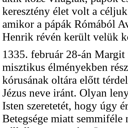
keresztény élet volt a célju
amikor a pápák Rómából Avi
Henrik révén került velük k
1335. február 28-án Margit
misztikus élményekben rész
kórusának oltára előtt térde
Jézus neve iránt. Olyan le
Isten szeretetét, hogy úgy ér
Betegsége miatt semmiféle 