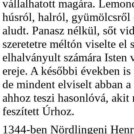
vállalhatott magára. Lemond
húsról, halról, gyümölcsről
aludt. Panasz nélkül, sőt v
szeretetre méltón viselte el
elhalványult számára Isten v
ereje. A későbbi években is
de mindent elviselt abban a
ahhoz teszi hasonlóvá, akit 
feszített Úrhoz.
1344-ben Nördlingeni Henri