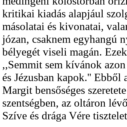
medingeni kolostorban őriz
kritikai kiadás alapjául szo
másolatai és kivonatai, vala
józan, csaknem egyhangú nye
bélyegét viseli magán. Ezek
,,Semmit sem kívánok azon k
és Jézusban kapok.'' Ebből 
Margit bensőséges szeretete
szentségben, az oltáron lév
Szíve és drága Vére tisztelet