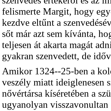
szenvedés értékéről és az i
felismerte Margit, hogy egye
kezdve eltűnt a szenvedésév
sőt már azt sem kívánta, h
teljesen át akarta magát adn
gyakran szenvedett, de időve
Amikor 1324--25-ben a kol
veszély miatt ideiglenesen s
nővértársa kíséretében a szü
ugyanolyan visszavonultan é