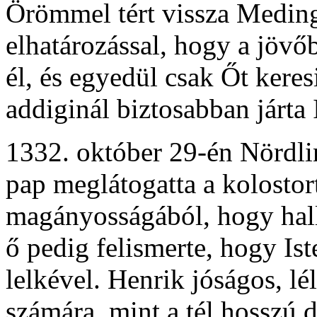
Örömmel tért vissza Medinge
elhatározással, hogy a jövőb
él, és egyedül csak Őt kere
addiginál biztosabban járta I
1332. október 29-én Nördli
pap meglátogatta a kolostort
magányosságából, hogy hallj
ő pedig felismerte, hogy Is
lelkével. Henrik jóságos, lél
számára, mint a tél hosszú d