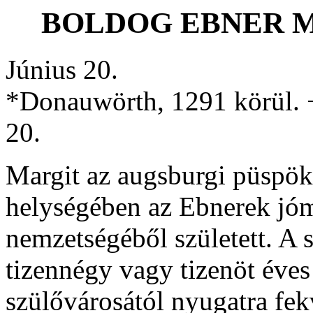
BOLDOG EBNER MA
Június 20.
*Donauwörth, 1291 körül. 
20.
Margit az augsburgi püspö
helységében az Ebnerek jóm
nemzetségéből született. A s
tizennégy vagy tizenöt éves
szülővárosától nyugatra f