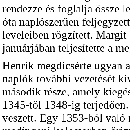
rendezze és foglalja össze 
óta naplószerűen feljegyzet
leveleiben rögzített. Marg
januárjában teljesítette a me
Henrik megdicsérte ugyan a
naplók további vezetését kív
második része, amely kiegész
1345-től 1348-ig terjedőe
veszett. Egy 1353-ból való 