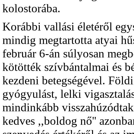
kolostorába.
Korábbi vallási életéről egy
mindig megtartotta atyai h
február 6-án súlyosan megb
kötötték szívbántalmai és b
kezdeni betegségével. Föld
gyógyulást, lelki vigasztalá
mindinkább visszahúzódtak 
kedves ,,boldog nő'' azonban