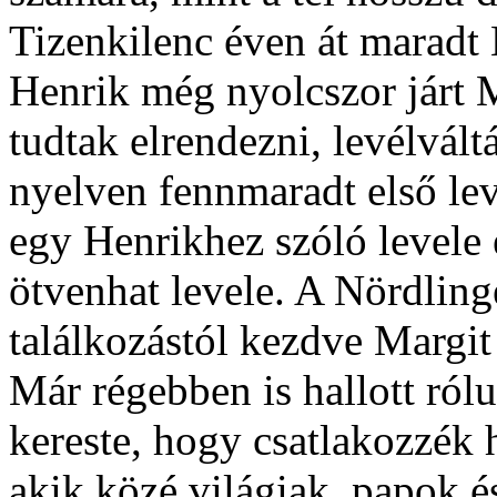
Tizenkilenc éven át maradt 
Henrik még nyolcszor járt
tudtak elrendezni, levélvált
nyelven fennmaradt első le
egy Henrikhez szóló levele 
ötvenhat levele. A Nördling
találkozástól kezdve Margit ,
Már régebben is hallott ról
kereste, hogy csatlakozzék h
akik közé világiak, papok és