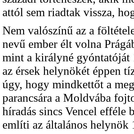
attól sem riadtak vissza, ho
Nem valószínű az a föltétel
nevű ember élt volna Prágá
mint a királyné gyóntatóját
az érsek helynökét éppen t
úgy, hogy mindkettőt a meg
parancsára a Moldvába fojt
híradás sincs Vencel efféle b
említi az általános helynök 