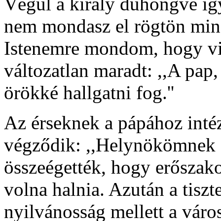
Végül a király dühöngve így 
nem mondasz el rögtön mind
Istenemre mondom, hogy vize
változatlan maradt: ,,A pap, 
örökké hallgatni fog.''
Az érseknek a pápához intéze
végződik: ,,Helynökömnek a
összeégették, hogy erőszakos
volna halnia. Azután a tiszt
nyilvánosság mellett a váro