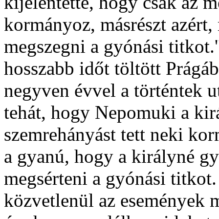
kijelentette, hogy csak az mé
kormányoz, másrészt azért, 
megszegni a gyónási titkot.
hosszabb időt töltött Prág
negyven évvel a történtek u
tehát, hogy Nepomuki a kir
szemrehányást tett neki kor
a gyanú, hogy a királyné g
megsérteni a gyónási titkot. 
közvetlenül az események m