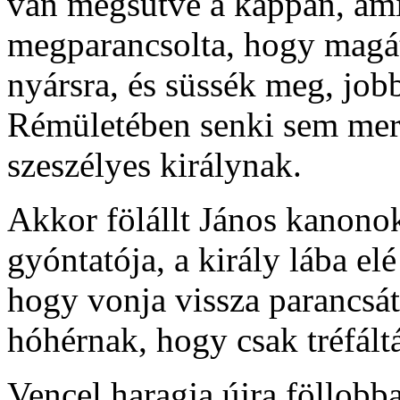
van megsütve a kappan, ami
megparancsolta, hogy magát
nyársra, és süssék meg, job
Rémületében senki sem mer
szeszélyes királynak.
Akkor fölállt János kanonok
gyóntatója, a király lába el
hogy vonja vissza parancsá
hóhérnak, hogy csak tréfáltál
Vencel haragja újra föllobb