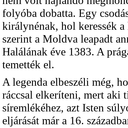
nem volt hajlandó megmond
folyóba dobatta. Egy csodás
királynénak, hol keressék a 
szerint a Moldva leapadt an
Halálának éve 1383. A prág
temették el.
A legenda elbeszéli még, ho
ráccsal elkeríteni, mert aki 
síremlékéhez, azt Isten súly
eljárását már a 16. századb