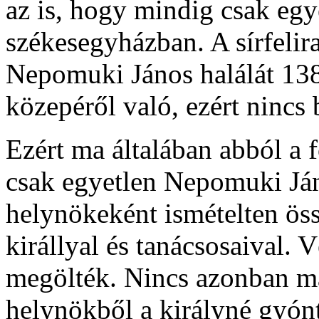
az is, hogy mindig csak egye
székesegyházban. A sírfelira
Nepomuki János halálát 1383
közepéről való, ezért nincs 
Ezért ma általában abból a 
csak egyetlen Nepomuki Jáno
helynökeként ismételten ös
királlyal és tanácsosaival. V
megölték. Nincs azonban ma
helynökből a királyné gyónt