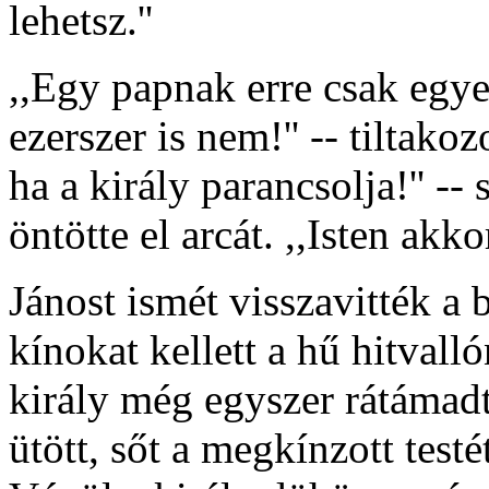
lehetsz.''
,,Egy papnak erre csak egye
ezerszer is nem!'' -- tiltak
ha a király parancsolja!'' --
öntötte el arcát. ,,Isten akkor 
Jánost ismét visszavitték a
kínokat kellett a hű hitvall
király még egyszer rátámadt.
ütött, sőt a megkínzott test