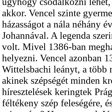
úgyhogy csodálkozni lehet, 
akkor. Vencel szinte gyerme
házasságot a nála néhány év
Johannával. A legenda szer
volt. Mivel 1386-ban meghal
helyezni. Vencel azonban 1
Wittelsbachi leányt, a több 
akinek szépségét minden kró
híresztelések keringtek Prá
féltékeny szép feleségére, é