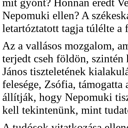
mit gyónt? Honnan eredt Ve
Nepomuki ellen? A székeská
letartóztatott tagja túlélte a
Az a vallásos mozgalom, am
terjedt cseh földön, szinté
János tiszteletének kialaku
felesége, Zsófia, támogatta 
állítják, hogy Nepomuki tisz
kell tekintenünk, mint tudat
A tudósok vitatkozása elle