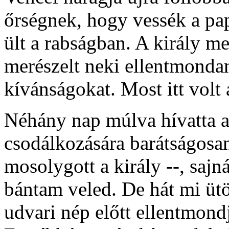
őrségnek, hogy vessék a pap
ült a rabságban. A király me
merészelt neki ellentmondani
kívánságokat. Most itt volt 
Néhány nap múlva hívatta a
csodálkozására barátságosan
mosolygott a király --, sa
bántam veled. De hát mi ütö
udvari nép előtt ellentmon