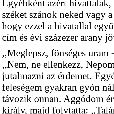
Egyébként azért hívattala
széket szánok neked vagy a
hogy ezzel a hivatallal együt
cím és évi százezer arany jö
,,Meglepsz, fönséges uram --
,,Nem, ne ellenkezz, Nepo
jutalmazni az érdemet. Egy
feleségem gyakran gyón nál
távozik onnan. Aggódom érte
király, majd folytatta: ,,Ta