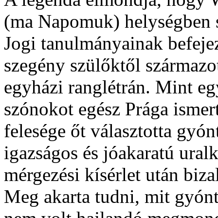
(ma Napomuk) helységben s
Jogi tanulmányainak befejez
szegény szülőktől származott
egyházi ranglétrán. Mint eg
szónokot egész Prága ismerte
felesége őt választotta gyón
igazságos és jóakaratú uralk
mérgezési kísérlet után biza
Meg akarta tudni, mit gyónt