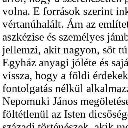
volna. E források szerint in
vértanúhalált. Ám az említe
aszkézise és személyes jám
jellemzi, akit nagyon, sőt t
Egyház anyagi jóléte és sajá
vissza, hogy a földi érdek
fontolgatás nélkül alkalmaz
Nepomuki János megöletése
föltétlenül az Isten dicsősé
századi történészek, akik me