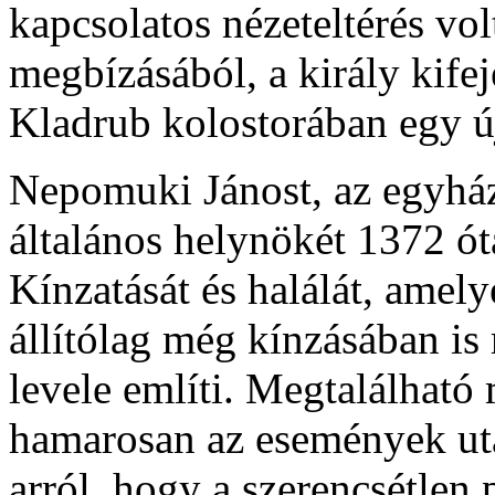
kapcsolatos nézeteltérés vol
megbízásából, a király kifej
Kladrub kolostorában egy új
Nepomuki Jánost, az egyház
általános helynökét 1372 ót
Kínzatását és halálát, amely
állítólag még kínzásában is 
levele említi. Megtalálható
hamarosan az események után
arról, hogy a szerencsétlen p