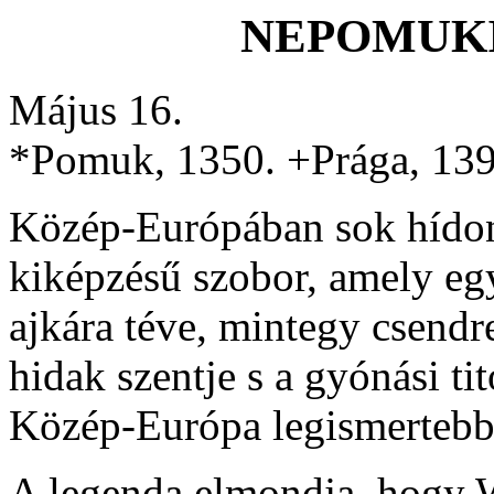
NEPOMUKI
Május 16.
*Pomuk, 1350. +Prága, 139
Közép-Európában sok hídon 
kiképzésű szobor, amely egy
ajkára téve, mintegy csendr
hidak szentje s a gyónási t
Közép-Európa legismertebb s
A legenda elmondja, hogy W