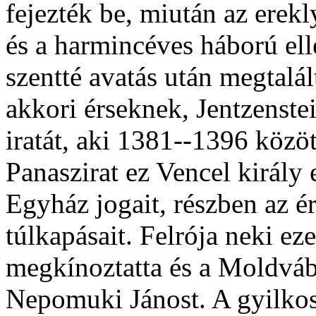
fejezték be, miután az erek
és a harmincéves háború ell
szentté avatás után megtalál
akkori érseknek, Jentzenste
iratát, aki 1381--1396 közöt
Panaszirat ez Vencel király 
Egyház jogait, részben az ér
túlkapásait. Felrója neki e
megkínoztatta és a Moldvába
Nepomuki Jánost. A gyilkos