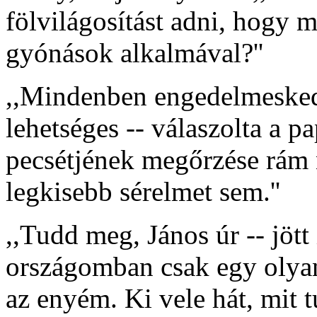
fölvilágosítást adni, hogy m
gyónások alkalmával?''
,,Mindenben engedelmesked
lehetséges -- válaszolta a pa
pecsétjének megőrzése rám n
legkisebb sérelmet sem.''
,,Tudd meg, János úr -- jött
országomban csak egy olyan
az enyém. Ki vele hát, mit t