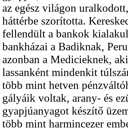
az egész világon uralkodott
háttérbe szorította. Keresk
fellendült a bankok kialakul
bankházai a Badiknak, Per
azonban a Medicieknek, aki
lassanként mindenkit túlszár
több mint hetven pénzváltóhe
gályáik voltak, arany- és e
gyapjúanyagot készítő üze
több mint harmincezer ember