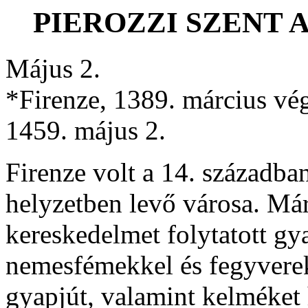
PIEROZZI SZENT A
Május 2.
*Firenze, 1389. március vég
1459. május 2.
Firenze volt a 14. századba
helyzetben levő városa. Már 
kereskedelmet folytatott gy
nemesfémekkel és fegyverek
gyapjút, valamint kelméket h