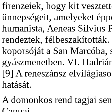
firenzeiek, hogy kit veszte
ünnepségeit, amelyeket éppe
humanista, Aeneas Silvius 
rendeztek, félbeszakították
koporsóját a San Marcóba, s
gyászmenetben. VI. Hadrián
[9] A reneszánsz elvilágiaso
hatását.
A domonkos rend tagjai sem
Capuai