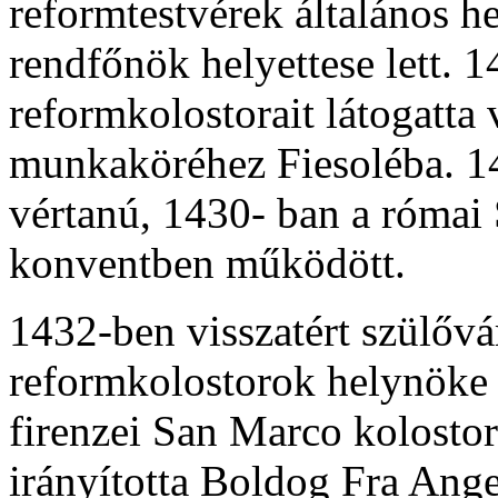
reformtestvérek általános h
rendfőnök helyettese lett. 
reformkolostorait látogatta 
munkaköréhez Fiesoléba. 14
vértanú, 1430- ban a római
konventben működött.
1432-ben visszatért szülővá
reformkolostorok helynöke l
firenzei San Marco kolostor
irányította Boldog Fra Ange