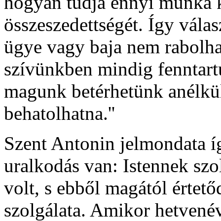
hogyan tudja ennyi munka k
összeszedettségét. Így válas
ügye vagy baja nem rabolhat
szívünkben mindig fenntart
magunk betérhetünk anélkül
behatolhatna.''
Szent Antonin jelmondata íg
uralkodás van: Istennek szol
volt, s ebből magától értet
szolgálata. Amikor hetvené