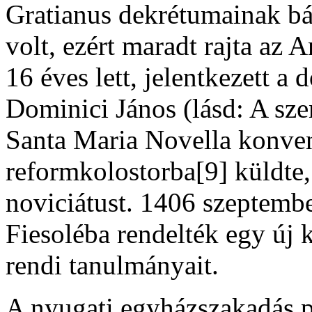
Gratianus dekrétumainak bá
volt, ezért maradt rajta az
16 éves lett, jelentkezett 
Dominici János (lásd: A szent
Santa Maria Novella konvent
reformkolostorba[9] küldte,
noviciátust. 1406 szeptemb
Fiesoléba rendelték egy új 
rendi tanulmányait.
A nyugati egyházszakadás pá