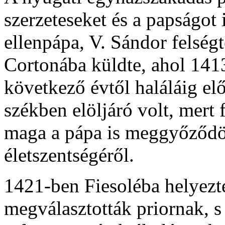
szerzeteseket és a papságot 
ellenpápa, V. Sándor felség
Cortonába küldte, ahol 141
következő évtől haláláig el
székben elöljáró volt, mert f
maga a pápa is meggyőződöt
életszentségéről.
1421-ben Fiesoléba helyezt
megválasztották priornak, 