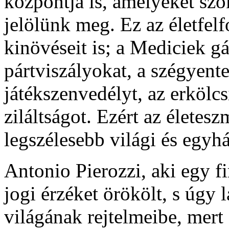
központja is, amelyeket szo
jelölünk meg. Ez az életfel
kinövéseit is; a Mediciek gá
pártviszályokat, a szégyente
játékszenvedélyt, az erkölcsi
ziláltságot. Ezért az élete
legszélesebb világi és egyh
Antonio Pierozzi, aki egy fi
jogi érzéket örökölt, s úgy l
világának rejtelmeibe, mert 