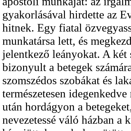
apostoli munkáját: az irgalm
gyakorlásával hirdette az Ev
hitnek. Egy fiatal özvegyas
munkatársa lett, és megkezdt
jelentkező leányokat. A ké
bizonyult a betegek számára,
szomszédos szobákat és lak
természetesen idegenkedve
után hordágyon a betegeket
nevezetessé váló házban a k