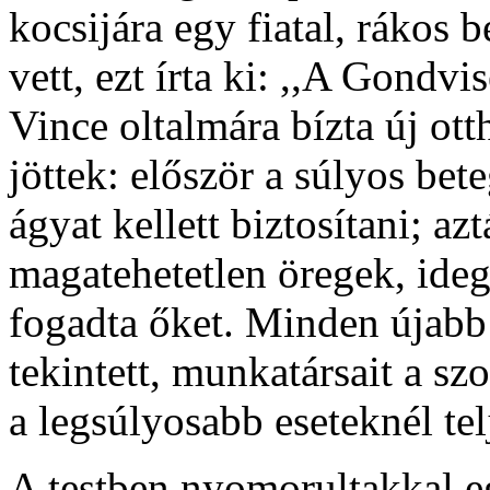
kocsijára egy fiatal, rákos 
vett, ezt írta ki: ,,A Gondvi
Vince oltalmára bízta új ot
jöttek: először a súlyos be
ágyat kellett biztosítani; a
magatehetetlen öregek, ide
fogadta őket. Minden újabb
tekintett, munkatársait a sz
a legsúlyosabb eseteknél telj
A testben nyomorultakkal eg