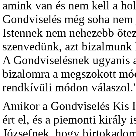
amink van és nem kell a ho
Gondviselés még soha nem j
Istennek nem nehezebb ötezr
szenvedünk, azt bizalmunk 
A Gondviselésnek ugyanis a
bizalomra a megszokott mód
rendkívüli módon válaszol.'
Amikor a Gondviselés Kis 
ért el, és a piemonti király i
Józsefnek, hogy birtokadom