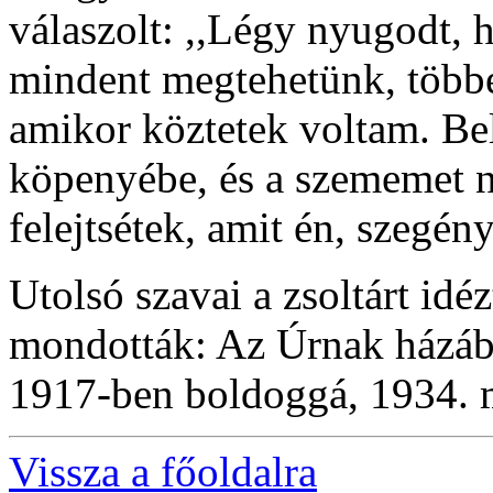
válaszolt: ,,Légy nyugodt, 
mindent megtehetünk, többe
amikor köztetek voltam. B
köpenyébe, és a szememet n
felejtsétek, amit én, szegé
Utolsó szavai a zsoltárt id
mondották: Az Úrnak házába
1917-ben boldoggá, 1934. m
Vissza a főoldalra