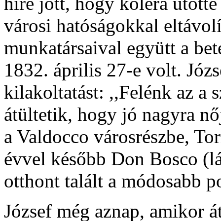
híre jött, hogy kolera ütötte
városi hatóságokkal eltávolí
munkatársaival együtt a bete
1832. április 27-e volt. Józ
kilakoltatást: ,,Felénk az a
átültetik, hogy jó nagyra nőj
a Valdocco városrészbe, To
évvel később Don Bosco (lásd
otthont talált a módosabb po
József még aznap, amikor át