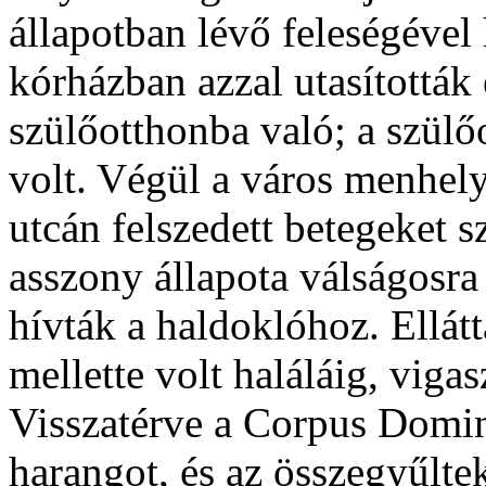
állapotban lévő feleségével
kórházban azzal utasították 
szülőotthonba való; a szülő
volt. Végül a város menhely
utcán felszedett betegeket s
asszony állapota válságosra
hívták a haldoklóhoz. Ellátt
mellette volt haláláig, vigas
Visszatérve a Corpus Domi
harangot, és az összegyűlte