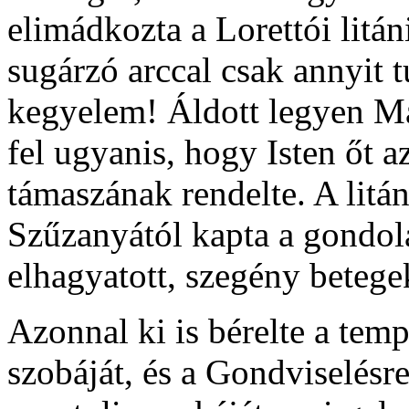
elimádkozta a Lorettói litá
sugárzó arccal csak annyit 
kegyelem! Áldott legyen Már
fel ugyanis, hogy Isten őt a
támaszának rendelte. A litá
Szűzanyától kapta a gondola
elhagyatott, szegény betege
Azonnal ki is bérelte a te
szobáját, és a Gondviselés