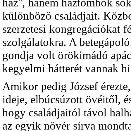
ház'', hanem háztömbök sok
különböző családjait. Közbe
szerzetesi kongregációkat f
szolgálatokra. A betegápoló
gondja volt örökimádó apácá
kegyelmi hátterét vannak hiv
Amikor pedig József érezte, 
ideje, elbúcsúzott övéitől, 
hogy családjaitól távol ha
az egyik nővér sírva mondta: