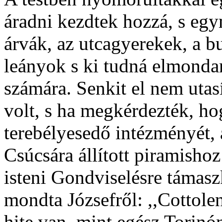
áradni kezdtek hozzá, s egy
árvák, az utcagyerekek, a bu
leányok s ki tudná elmond
számára. Senkit el nem utas
volt, s ha megkérdezték, ho
terebélyesedő intézményét, 
Csúcsára állított piramishoz
isteni Gondviselésre támasz
mondta Józsefről: ,,Cotto
hite van, mint egész Torinó