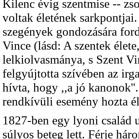
Kilenc évig szentmise -- zso
voltak életének sarkpontjai.
szegények gondozására fordí
Vince (lásd: A szentek élete,
lelkiolvasmánya, s Szent V
felgyújtotta szívében az irg
hívta, hogy ,,a jó kanonok''
rendkívüli esemény hozta él
1827-ben egy lyoni család u
súlyos beteg lett. Férje há