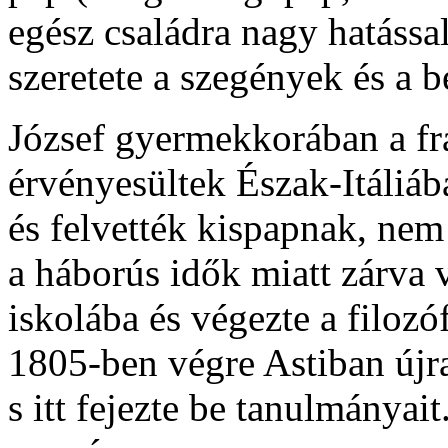
egész családra nagy hatássa
szeretete a szegények és a b
József gyermekkorában a fr
érvényesültek Észak-Itáliába
és felvették kispapnak, nem
a háborús idők miatt zárva 
iskolába és végezte a filozófi
1805-ben végre Astiban újr
s itt fejezte be tanulmányai