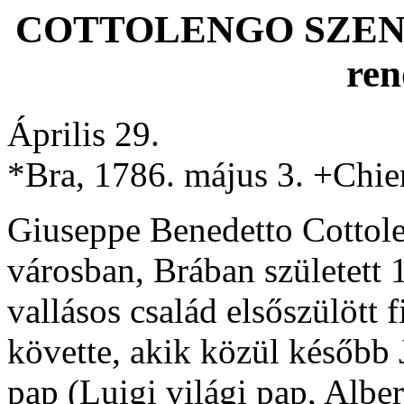
COTTOLENGO SZENT
ren
Április 29.
*Bra, 1786. május 3. +Chieri
Giuseppe Benedetto Cottole
városban, Brában született
vallásos család elsőszülött f
követte, akik közül később J
pap (Luigi világi pap, Albe