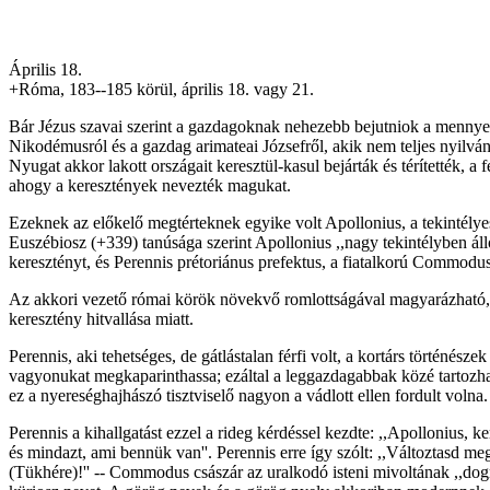
Április 18.
+Róma, 183--185 körül, április 18. vagy 21.
Bár Jézus szavai szerint a gazdagoknak nehezebb bejutniok a mennye
Nikodémusról és a gazdag arimateai Józsefről, akik nem teljes nyilván
Nyugat akkor lakott országait keresztül-kasul bejárták és térítették, a
ahogy a keresztények nevezték magukat.
Ezeknek az előkelő megtérteknek egyike volt Apollonius, a tekintélyes 
Euszébiosz (+339) tanúsága szerint Apollonius ,,nagy tekintélyben állot
keresztényt, és Perennis prétoriánus prefektus, a fiatalkorú Commodus 
Az akkori vezető római körök növekvő romlottságával magyarázható, 
keresztény hitvallása miatt.
Perennis, aki tehetséges, de gátlástalan férfi volt, a kortárs történész
vagyonukat megkaparinthassa; ezáltal a leggazdagabbak közé tartozhatot
ez a nyereséghajhászó tisztviselő nagyon a vádlott ellen fordult volna
Perennis a kihallgatást ezzel a rideg kérdéssel kezdte: ,,Apollonius, ker
és mindazt, ami bennük van''. Perennis erre így szólt: ,,Változtasd
(Tükhére)!'' -- Commodus császár az uralkodó isteni mivoltának ,,dog