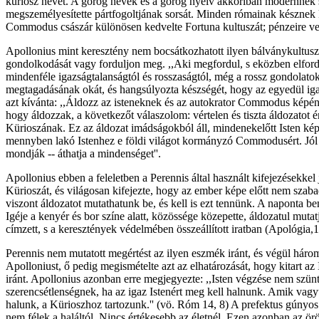
küriosz nevet. A görög nevek és a görög nyelv akkoriban modernnek 
megszemélyesítette pártfogoltjának sorsát. Minden rómainak késznek k
Commodus császár különösen kedvelte Fortuna kultuszát; pénzeire vere
Apollonius mint keresztény nem bocsátkozhatott ilyen bálványkultuszb
gondolkodását vagy forduljon meg. ,,Aki megfordul, s eközben elfordul 
mindenféle igazságtalanságtól és rosszaságtól, még a rossz gondolatok
megtagadásának okát, és hangsúlyozta készségét, hogy az egyedül igaz
azt kívánta: ,,Áldozz az isteneknek és az autokrator Commodus képén
hogy áldozzak, a következőt válaszolom: vértelen és tiszta áldozatot 
Kürioszának. Ez az áldozat imádságokból áll, mindenekelőtt Isten képm
mennyben lakó Istenhez e földi világot kormányzó Commodusért. Jól t
mondják -- áthatja a mindenséget''.
Apollonius ebben a feleletben a Perennis által használt kifejezésekkel
Kürioszát, és világosan kifejezte, hogy az ember képe előtt nem szaba
viszont áldozatot mutathatunk be, és kell is ezt tennünk. A naponta be
Igéje a kenyér és bor színe alatt, közössége közepette, áldozatul mu
címzett, s a keresztények védelmében összeállított iratban (Apológia,13
Perennis nem mutatott megértést az ilyen eszmék iránt, és végül három
Apolloniust, ő pedig megismételte azt az elhatározását, hogy kitart az I
iránt. Apollonius azonban erre megjegyezte: ,,Isten végzése nem szünt
szerencsétlenségnek, ha az igaz Istenért meg kell halnunk. Amik vagy
halunk, a Kürioszhoz tartozunk.'' (vö. Róm 14, 8) A prefektus gúnyos m
nem félek a haláltól. Nincs értékesebb az életnél. Ezen azonban az örök él