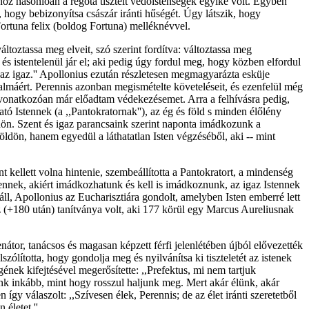
z hasonlóan a régóta tisztelt védőistenségek egyike volt. Egyben
hogy bebizonyítsa császár iránti hűségét. Úgy látszik, hogy
ortuna felix (boldog Fortuna) melléknévvel.
oztassa meg elveit, szó szerint fordítva: változtassa meg
 és istentelenül jár el; aki pedig úgy fordul meg, hogy közben elfordul
, az igaz.'' Apollonius ezután részletesen megmagyarázta esküje
almáért. Perennis azonban megismételte követeléseit, és ezenfelül még
 vonatkozóan már előadtam védekezésemet. Arra a felhívásra pedig,
ó Istennek (a ,,Pantokratornak''), az ég és föld s minden élőlény
öldön. Szent és igaz parancsaink szerint naponta imádkozunk a
dön, hanem egyedül a láthatatlan Isten végzéséből, aki -- mint
t kellett volna hintenie, szembeállította a Pantokratort, a mindenség
stennek, akiért imádkozhatunk és kell is imádkoznunk, az igaz Istennek
áll, Apollonius az Eucharisztiára gondolt, amelyben Isten emberré lett
z (+180 után) tanítványa volt, aki 177 körül egy Marcus Aureliusnak
átor, tanácsos és magasan képzett férfi jelenlétében újból elővezették
szólította, hogy gondolja meg és nyilvánítsa ki tiszteletét az istenek
nek kifejtésével megerősítette: ,,Prefektus, mi nem tartjuk
nk inkább, mint hogy rosszul haljunk meg. Mert akár élünk, akár
y válaszolt: ,,Szívesen élek, Perennis; de az élet iránti szeretetből
 életet.''