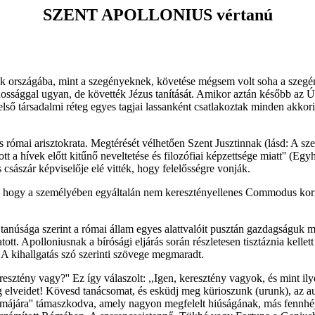
SZENT APOLLONIUS vértanú
k országába, mint a szegényeknek, követése mégsem volt soha a szegény
ossággal ugyan, de követték Jézus tanítását. Amikor aztán később az Úr
 felső társadalmi réteg egyes tagjai lassanként csatlakoztak minden akkor
római arisztokrata. Megtérését vélhetően Szent Jusztinnak (lásd: A szent
t a hívek előtt kitűnő neveltetése és filozófiai képzettsége miatt'' (Eg
császár képviselője elé vitték, hogy felelősségre vonják.
hogy a személyében egyáltalán nem keresztényellenes Commodus kormány
ek tanúsága szerint a római állam egyes alattvalóit pusztán gazdagságuk mi
t. Apolloniusnak a bírósági eljárás során részletesen tisztáznia kellett
. A kihallgatás szó szerinti szövege megmaradt.
esztény vagy?'' Ez így válaszolt: ,,Igen, keresztény vagyok, és mint ilyen
 meg elveidet! Kövesd tanácsomat, és esküdj meg kürioszunk (urunk), az
májára'' támaszkodva, amely nagyon megfelelt hiúságának, más fennhéjáz