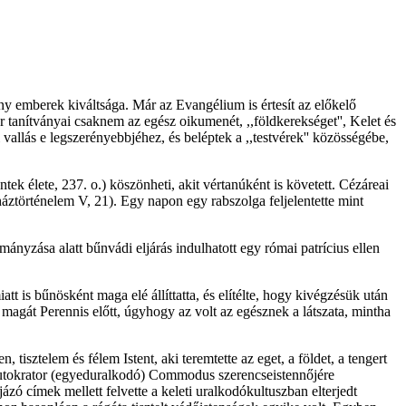
 emberek kiváltsága. Már az Evangélium is értesít az előkelő
 tanítványai csaknem az egész oikumenét, ,,földkerekséget'', Kelet és
i vallás e legszerényebbjéhez, és beléptek a ,,testvérek'' közösségébe,
ek élete, 237. o.) köszönheti, akit vértanúként is követett. Cézáreai
yháztörténelem V, 21). Egy napon egy rabszolga feljelentette mint
zása alatt bűnvádi eljárás indulhatott egy római patrícius ellen
att is bűnösként maga elé állíttatta, és elítélte, hogy kivégzésük után
 magát Perennis előtt, úgyhogy az volt az egésznek a látszata, mintha
, tisztelem és félem Istent, aki teremtette az eget, a földet, a tengert
 autokrator (egyeduralkodó) Commodus szerencseistennőjére
ó címek mellett felvette a keleti uralkodókultuszban elterjedt