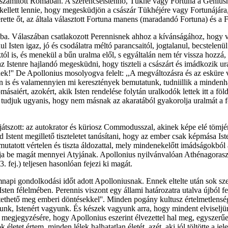
számított Rómában. A szerencseistennő, Tükhé vagy Fortuna a Geniusho
ellett lennie, hogy megesküdjön a császár Tükhéjére vagy Fortunájára, 
tte őt, az általa választott Fortuna manens (maradandó Fortuna) és a F
a. Válaszában csatlakozott Perennisnek ahhoz a kívánságához, hogy vált
Isten igaz, jó és csodálatra méltó parancsaitól, jogtalanul, becstelenül
tól is, és menekül a bűn uralma elől, s egyáltalán nem tér vissza hozzá
 Istenre hajlandó megesküdni, hogy tiszteli a császárt és imádkozik ur
ek!'' De Apollonius mosolyogva felelt: ,,A megváltozásra és az esküre
én is és valamennyien mi keresztények bemutatunk, tudniillik a mindenhat
ásaiért, azokért, akik Isten rendelése folytán uralkodók lettek itt a f
udjuk ugyanis, hogy nem másnak az akaratából gyakorolja uralmát a föl
 játszott: az autokrator és küriosz Commodusszal, akinek képe elé tömjén
d Istent megillető tiszteletet tanúsítani, hogy az ember csak képmása I
mutatott vértelen és tiszta áldozattal, mely mindenekelőtt imádságokból 
tatja be magát mennyei Atyjának. Apollonius nyilvánvalóan Athénagoras
. fej.) teljesen hasonlóan fejezi ki magát.
napi gondolkodási időt adott Apolloniusnak. Ennek eltelte után sok szen
sten félelmében. Perennis viszont egy állami határozatra utalva újból fel
ethető meg emberi döntésekkel''. Minden pogány kultusz értelmetlenségé
unk, Istenért vagyunk. És készek vagyunk arra, hogy mindent elviseljü
egjegyzésére, hogy Apollonius eszerint élvezettel hal meg, egyszerűen íg
etet értem, minden lélek halhatatlan életét, azét, aki jól töltötte a jelen