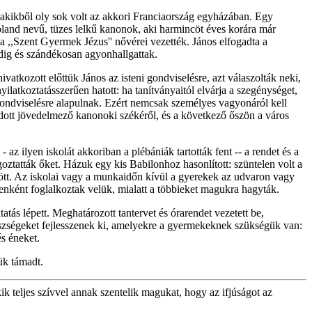
, akikből oly sok volt az akkori Franciaország egyházában. Egy
oland nevű, tüzes lelkű kanonok, aki harmincöt éves korára már
 a ,,Szent Gyermek Jézus'' nővérei vezették. János elfogadta a
indig és szándékosan agyonhallgattak.
ivatkozott előttük János az isteni gondviselésre, azt válaszolták neki,
tkoztatásszerűen hatott: ha tanítványaitól elvárja a szegénységet,
 gondviselésre alapulnak. Ezért nemcsak személyes vagyonáról kell
dott jövedelmező kanonoki székéről, és a következő őszön a város
z ilyen iskolát akkoriban a plébániák tartották fent -- a rendet és a
oztatták őket. Házuk egy kis Babilonhoz hasonlított: szüntelen volt a
dött. Az iskolai vagy a munkaidőn kívül a gyerekek az udvaron vagy
yenként foglalkoztak velük, mialatt a többieket magukra hagyták.
atás lépett. Meghatározott tantervet és órarendet vezetett be,
 készségeket fejlesszenek ki, amelyekre a gyermekeknek szükségük van:
és éneket.
ük támadt.
ik teljes szívvel annak szentelik magukat, hogy az ifjúságot az