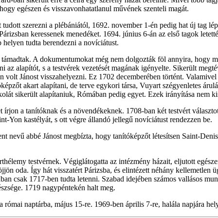
 hogy egészen és visszavonhatatlanul művének szenteli magát.
dott szerezni a plébániától, 1692. november 1-én pedig hat új tag lép
s Párizsban keressenek menedéket. 1694. június 6-án az első tagok letet
 helyen tudta berendezni a novíciátust.
támadtak. A dokumentumokat még nem dolgozták föl annyira, hogy minde
i az alapítót, s a testvérek vezetését magának igényelte. Sikerült megtéve
elen volt Jánost visszahelyezni. Ez 1702 decemberében történt. Valamive
tóképzőt akart alapítani, de terve egykori társa, Vuyart szégyenletes á
kolát sikerült alapítaniuk, Rómában pedig egyet. Ezek irányítása nem kis
et írjon a tanítóknak és a növendékeknek. 1708-ban két testvért választ
t-Yon kastélyát, s ott végre állandó jellegű novíciátust rendezzen be.
t nevű abbé Jánost megbízta, hogy tanítóképzőt létesítsen Saint-Denis
Barthélemy testvérnek. Végiglátogatta az intézmény házait, eljutott egé
jön oda. Így hát visszatért Párizsba, és elintézett néhány kellemetlen ü
ban csak 1717-ben tudta letenni. Szabad idejében számos vallásos munká
gészsége. 1719 nagypéntekén halt meg.
 római naptárba, május 15-re. 1969-ben április 7-re, halála napjára hely