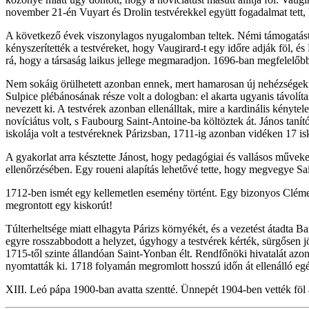
november 21-én Vuyart és Drolin testvérekkel együtt fogadalmat tett,
A következő évek viszonylagos nyugalomban teltek. Némi támogatást tu
kényszerítették a testvéreket, hogy Vaugirard-t egy időre adják föl, é
rá, hogy a társaság laikus jellege megmaradjon. 1696-ban megfelelőbb
Nem sokáig örülhetett azonban ennek, mert hamarosan új nehézségek 
Sulpice plébánosának része volt a dologban: el akarta ugyanis távolítan
nevezett ki. A testvérek azonban ellenálltak, mire a kardinális kényt
novíciátus volt, s Faubourg Saint-Antoine-ba költöztek át. János taní
iskolája volt a testvéreknek Párizsban, 1711-ig azonban vidéken 17 is
A gyakorlat arra késztette Jánost, hogy pedagógiai és vallásos művek
ellenőrzésében. Egy roueni alapítás lehetővé tette, hogy megvegye Sain
1712-ben ismét egy kellemetlen esemény történt. Egy bizonyos Clémen
megrontott egy kiskorút!
Túlterheltsége miatt elhagyta Párizs környékét, és a vezetést átadta 
egyre rosszabbodott a helyzet, úgyhogy a testvérek kérték, sürgősen jöj
1715-től szinte állandóan Saint-Yonban élt. Rendfőnöki hivatalát azon
nyomtatták ki. 1718 folyamán megromlott hosszú időn át ellenálló e
XIII. Leó pápa 1900-ban avatta szentté. Ünnepét 1904-ben vették föl a