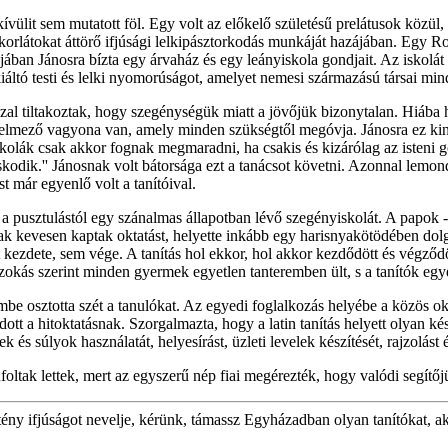
vülit sem mutatott föl. Egy volt az előkelő születésű prelátusok közül
 korlátokat áttörő ifjúsági lelkipásztorkodás munkáját hazájában. Egy R
ájában Jánosra bízta egy árvaház és egy leányiskola gondjait. Az iskolát
ekiáltó testi és lelki nyomorúságot, amelyet nemesi származású társai m
azzal tiltakoztak, hogy szegénységük miatt a jövőjük bizonytalan. Hiába h
lmező vagyona van, amely minden szükségtől megóvja. Jánosra ez kinyila
 iskolák csak akkor fognak megmaradni, ha csakis és kizárólag az isteni
odik.'' Jánosnak volt bátorsága ezt a tanácsot követni. Azonnal lemon
 már egyenlő volt a tanítóival.
pusztulástól egy szánalmas állapotban lévő szegényiskolát. A papok - - a
csak kevesen kaptak oktatást, helyette inkább egy harisnyakötödében dolg
 kezdete, sem vége. A tanítás hol ekkor, hol akkor kezdődött és végző
i szokás szerint minden gyermek egyetlen tanteremben ült, s a tanítók eg
mbe osztotta szét a tanulókat. Az egyedi foglalkozás helyébe a közös okt
 adott a hitoktatásnak. Szorgalmazta, hogy a latin tanítás helyett olyan
és súlyok használatát, helyesírást, üzleti levelek készítését, rajzolást 
ltak lettek, mert az egyszerű nép fiai megérezték, hogy valódi segítőj
ztény ifjúságot nevelje, kérünk, támassz Egyházadban olyan tanítókat, ak