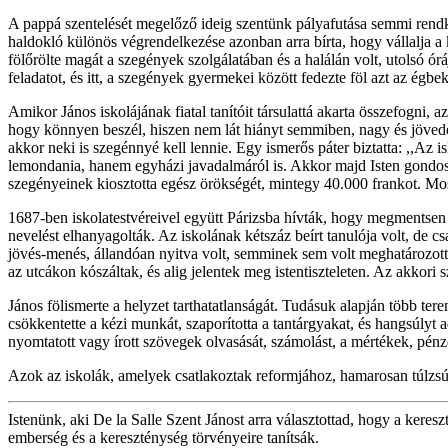
A pappá szentelését megelőző ideig szentünk pályafutása semmi rendkí
haldokló különös végrendelkezése azonban arra bírta, hogy vállalja a
fölőrölte magát a szegények szolgálatában és a halálán volt, utolsó ór
feladatot, és itt, a szegények gyermekei között fedezte föl azt az égb
Amikor János iskolájának fiatal tanítóit társulattá akarta összefogni, 
hogy könnyen beszél, hiszen nem lát hiányt semmiben, nagy és jövede
akkor neki is szegénnyé kell lennie. Egy ismerős páter biztatta: ,,Az
lemondania, hanem egyházi javadalmáról is. Akkor majd Isten gondosk
szegényeinek kiosztotta egész örökségét, mintegy 40.000 frankot. Most
1687-ben iskolatestvéreivel együtt Párizsba hívták, hogy megmentsen a 
nevelést elhanyagolták. Az iskolának kétszáz beírt tanulója volt, de 
jövés-menés, állandóan nyitva volt, semminek sem volt meghatározott
az utcákon kószáltak, és alig jelentek meg istentiszteleten. Az akkor
János fölismerte a helyzet tarthatatlanságát. Tudásuk alapján több tere
csökkentette a kézi munkát, szaporította a tantárgyakat, és hangsúlyt
nyomtatott vagy írott szövegek olvasását, számolást, a mértékek, pénzek 
Azok az iskolák, amelyek csatlakoztak reformjához, hamarosan túlzsúfo
Istenünk, aki De la Salle Szent Jánost arra választottad, hogy a keres
emberség és a kereszténység törvényeire tanítsák.