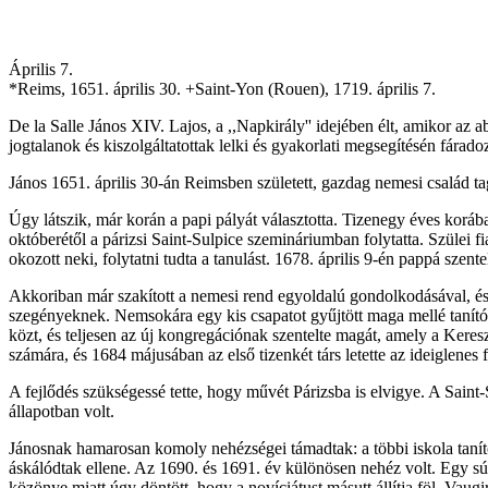
Április 7.
*Reims, 1651. április 30. +Saint-Yon (Rouen), 1719. április 7.
De la Salle János XIV. Lajos, a ,,Napkirály'' idejében élt, amikor az 
jogtalanok és kiszolgáltatottak lelki és gyakorlati megsegítésén fárado
János 1651. április 30-án Reimsben született, gazdag nemesi család tag
Úgy látszik, már korán a papi pályát választotta. Tizenegy éves korá
októberétől a párizsi Saint-Sulpice szemináriumban folytatta. Szülei 
okozott neki, folytatni tudta a tanulást. 1678. április 9-én pappá szent
Akkoriban már szakított a nemesi rend egyoldalú gondolkodásával, és 
szegényeknek. Nemsokára egy kis csapatot gyűjtött maga mellé tanítók
közt, és teljesen az új kongregációnak szentelte magát, amely a Kere
számára, és 1684 májusában az első tizenkét társ letette az ideiglene
A fejlődés szükségessé tette, hogy művét Párizsba is elvigye. A Saint-
állapotban volt.
Jánosnak hamarosan komoly nehézségei támadtak: a többi iskola tanít
áskálódtak ellene. Az 1690. és 1691. év különösen nehéz volt. Egy sú
közönye miatt úgy döntött, hogy a novíciátust másutt állítja föl. Vaug