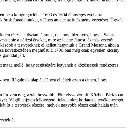
ett be a kongregációba. 1693 és 1694 éhínséges évei arra
ték örök fogadalmukat, s János átvette az intézmény vezetését. Ügyelt
n részletet tisztán lássunk, de annyi bizonyos, hogy a Saint-
sztenie a párizsi érseket, mire az letette Jánost, és más vezetőt
l később a testvéreknek el kellett hagyniuk a Grand Maisont, ahol a
rulása következtében meghiúsult. 1706-ban még csak egyetlen kicsiny
 gonddal járt.
ott maga mellé, hogy segítségére legyenek a közösségek rendszeres
- ben. Rágalmak alapján Jánost elítélték azon a címen, hogy
szen Provence-ig, aztán hosszabb időre visszavonult. Közben Párizsban
gyet. Végül teljesen lelkivezetői feladatokra korlátozta tevékenységét.
t írt a testvérek részére, melyek nagyobb részét csak halála után
ezték át.