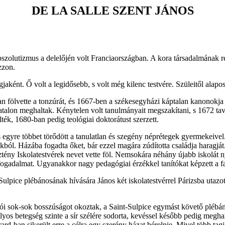
DE LA SALLE SZENT JÁNOS
abszolutizmus a delelőjén volt Franciaországban. A kora társadalmának re
zzon.
jaként. Ő volt a legidősebb, s volt még kilenc testvére. Szüleitől alapo
ban fölvette a tonzúrát, és 1667-ben a székesegyházi káptalan kanonokja
fiatalon meghaltak. Kénytelen volt tanulmányait megszakítani, s 1672 t
elték, 1680-ban pedig teológiai doktorátust szerzett.
egyre többet törődött a tanulatlan és szegény néprétegek gyermekeivel
ból. Házába fogadta őket, bár ezzel magára zúdította családja haragját
sztény Iskolatestvérek nevet vette föl. Nemsokára néhány újabb iskolát 
s fogadalmat. Ugyanakkor nagy pedagógiai érzékkel tanítókat képzett a f
Sulpice plébánosának hívására János két iskolatestvérrel Párizsba utazo
ói sok-sok bosszúságot okoztak, a Saint-Sulpice egymást követő plébá
lyos betegség szinte a sír szélére sodorta, kevéssel később pedig megh
irard-ban sikerült erre a célra egy szerény házat bérelnie. Mivel több t