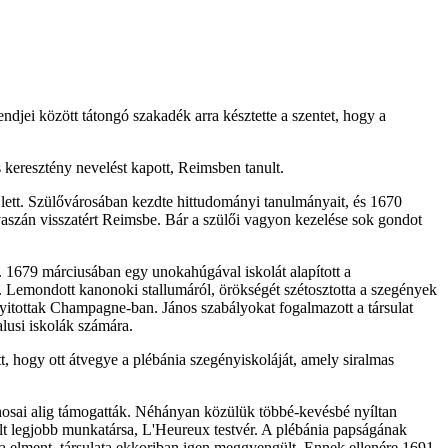
ndjei között tátongó szakadék arra késztette a szentet, hogy a
s keresztény nevelést kapott, Reimsben tanult.
 lett. Szülővárosában kezdte hittudományi tanulmányait, és 1670
avaszán visszatért Reimsbe. Bár a szülői vagyon kezelése sok gondot
. 1679 márciusában egy unokahúgával iskolát alapított a
. Lemondott kanonoki stallumáról, örökségét szétosztotta a szegények
nyitottak Champagne-ban. János szabályokat fogalmazott a társulat
alusi iskolák számára.
tt, hogy ott átvegye a plébánia szegényiskoláját, amely siralmas
nosai alig támogatták. Néhányan közülük többé-kevésbé nyíltan
alt legjobb munkatársa, L'Heureux testvér. A plébánia papságának
agja elment, társulata ekkoriban igen meggyengült. Ennek ellenére 1691.