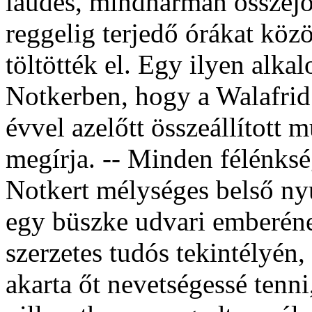
laudes, mindhárman összejöt
reggelig terjedő órákat köz
töltötték el. Egy ilyen alk
Notkerben, hogy a Walafrid
évvel azelőtt összeállított m
megírja. -- Minden félénksé
Notkert mélységes belső nyu
egy büszke udvari emberéne
szerzetes tudós tekintélyén,
akarta őt nevetségessé tenni