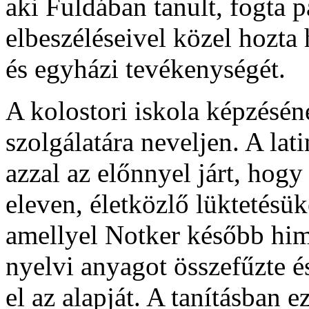
aki Fuldában tanult, fogta 
elbeszéléseivel közel hozt
és egyházi tevékenységét.
A kolostori iskola képzéséne
szolgálatára neveljen. A la
azzal az előnnyel járt, hogy
eleven, életközlő lüktetésük
amellyel Notker később hi
nyelvi anyagot összefűzte és
el az alapját. A tanításban e