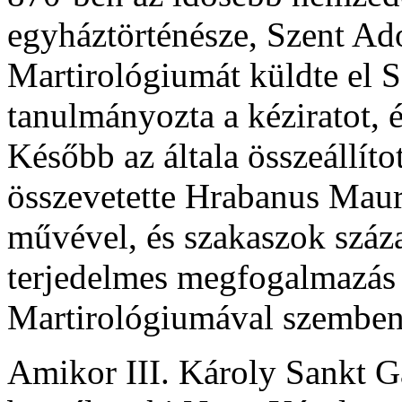
egyháztörténésze, Szent Ado
Martirológiumát küldte el 
tanulmányozta a kéziratot, é
Később az általa összeállíto
összevetette Hrabanus Mauru
művével, és szakaszok száza
terjedelmes megfogalmazás
Martirológiumával szemben 
Amikor III. Károly Sankt G