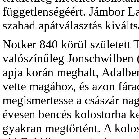
függetlenségéért. Jámbor La
szabad apátválasztás kivált
Notker 840 körül született
valószínűleg Jonschwilben 
apja korán meghalt, Adalbe
vette magához, és azon fára
megismertesse a császár nagy
évesen bencés kolostorba ke
gyakran megtörtént. A kolos