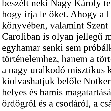
beszélt neki Nagy Károly tet
hogy írja le őket. Ahogy a
könyvében, valamint Szent G
Caroliban is olyan jellegű 
egyhamar senki sem próbálk
történelemhez, hanem a tör
a nagy uralkodó misztikus k
kiolvashatjuk belőle Notker 
helyes és hamis magatartásár
ördögről és a csodáról, a c