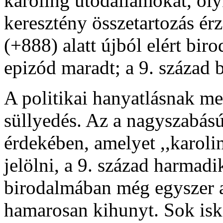
karoling utódállamokat, oly
keresztény összetartozás érz
(+888) alatt újból elért bi
epizód maradt; a 9. század b
A politikai hanyatlásnak meg
süllyedés. Az a nagyszabás
érdekében, amelyet ,,karoli
jelölni, a 9. század harmad
birodalmában még egyszer a 
hamarosan kihunyt. Sok isko