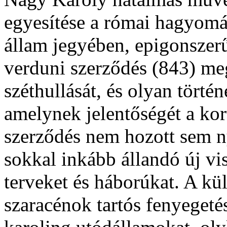
egyesítése a római hagyomán
állam jegyében, epigonszerű 
verduni szerződés (843) me
széthullását, és olyan történ
amelynek jelentőségét a kor
szerződés nem hozott sem 
sokkal inkább állandó új vi
terveket és háborúkat. A kü
szaracénok tartós fenyegeté