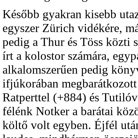
Később gyakran kisebb utaz
egyszer Zürich vidékére, m
pedig a Thur és Töss közti
írt a kolostor számára, egy
alkalomszerűen pedig könyv
ifjúkorában megbarátkozott k
Ratperttel (+884) és Tutilóv
félénk Notker a barátai közöt
költő volt egyben. Éjfél utá