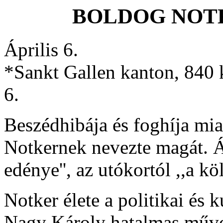
BOLDOG NOTKER
Április 6.
*Sankt Gallen kanton, 840 k
6.
Beszédhibája és foghíja mi
Notkernek nevezte magát. Ám
edénye'', az utókortól ,,a köl
Notker élete a politikai és k
Nagy Károly hatalmas műve