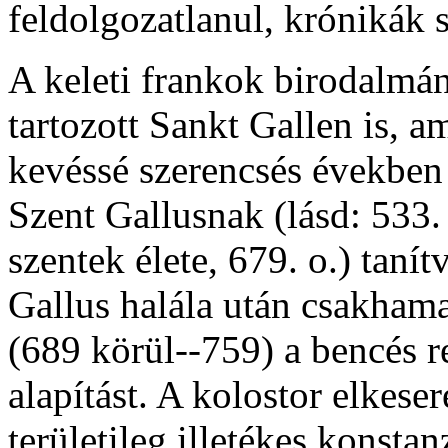
feldolgozatlanul, krónikák 
A keleti frankok birodalmán
tartozott Sankt Gallen is, 
kevéssé szerencsés években v
Szent Gallusnak (lásd: 533.
szentek élete, 679. o.) taní
Gallus halála után csakhama
(689 körül--759) a bencés re
alapítást. A kolostor elkese
területileg illetékes konsta