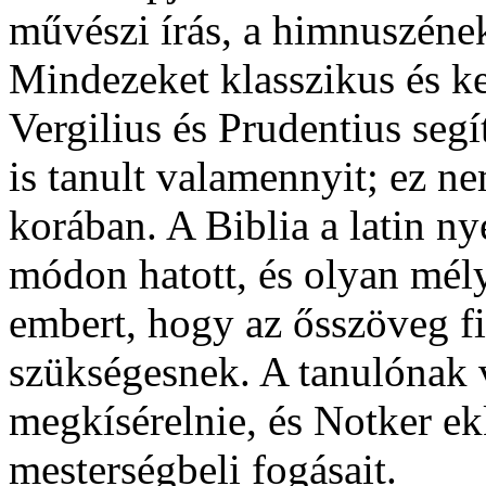
művészi írás, a himnuszének
Mindezeket klasszikus és k
Vergilius és Prudentius seg
is tanult valamennyit; ez ne
korában. A Biblia a latin ny
módon hatott, és olyan mél
embert, hogy az ősszöveg fi
szükségesnek. A tanulónak vé
megkísérelnie, és Notker ek
mesterségbeli fogásait.