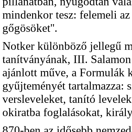
pillanatban, nyugodtan válas
mindenkor tesz: felemeli az
gőgösöket''.
Notker különböző jellegű m
tanítványának, III. Salamo
ajánlott műve, a Formulák k
gyűjteményét tartalmazza: 
versleveleket, tanító levelek
okiratba foglalásokat, királ
870-ben az idősebb nemzedé