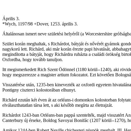
Április 3.
*Wych, 1197/98 +Dover, 1253. április 3.
Általánosan ismert neve születési helyéről (a Worcestershire grófság
Szülei korán meghaltak, s Richárdot, bátyját és nővérét gyámok gondo
nagykorú lett. Richárd, aki már korán érezte papi hivatását, abbahagy
megindította a bátyját, hogy Richárdra ruházta a családi örökség birto
Oxfordba, hogy tovább tanuljon.
Itt megismerkedett Rich Szent Ödönnel (1180 körül--1240), aki rövides
hogy megszerezze a magister artium fokozatot. Ezt követően Bolognáb
Visszatérése után, 1235-ben kinevezték az oxfordi egyetem hivatalának
Pontigny ciszterci kolostorában elhunyt.
Richárd ezután két éven át az orléans-i domonkos kolostorban folytat
elválaszthatatlan társa lett, s aki később megírta az életrajzát.
Richárdot 1243-ban Orléans-ban pappá szentelték, majd visszatért An
Canterbury új érseke, Boldog Savoyai Bonifác (1207 körül--1270), hogy
Amikor 1244-ben Robert Neville chichesteri püspök meghalt, III. Henri