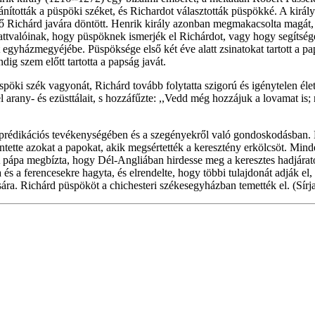
ították a püspöki széket, és Richardot választották püspökké. A király 
s ő Richárd javára döntött. Henrik király azonban megmakacsolta magát
alattvalóinak, hogy püspöknek ismerjék el Richárdot, vagy hogy segítsé
 egyházmegyéjébe. Püspöksége első két éve alatt zsinatokat tartott a pa
ig szem előtt tartotta a papság javát.
üspöki szék vagyonát, Richárd tovább folytatta szigorú és igénytelen élet
arany- és ezüsttálait, s hozzáfűzte: ,,Vedd még hozzájuk a lovamat is;
 prédikációs tevékenységében és a szegényekről való gondoskodásban. 
tette azokat a papokat, akik megsértették a keresztény erkölcsöt. Minde
ápa megbízta, hogy Dél-Angliában hirdesse meg a keresztes hadjáratot; 
a ferencesekre hagyta, és elrendelte, hogy többi tulajdonát adják el, 
sára. Richárd püspököt a chichesteri székesegyházban temették el. (Sírja