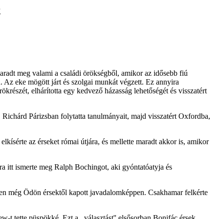
k
aradt meg valami a családi örökségből, amikor az idősebb fiú
. Az eke mögött járt és szolgai munkát végzett. Ez annyira
ökrészét, elhárította egy kedvező házasság lehetőségét és visszatért
 Richárd Párizsban folytatta tanulmányait, majd visszatért Oxfordba,
kísérte az érseket római útjára, és mellette maradt akkor is, amikor
a itt ismerte meg Ralph Bochingot, aki gyóntatóatyja és
tően még Ödön érsektől kapott javadalomképpen. Csakhamar felkérte
-t tette püspökké. Ezt a ,,választást'' elsősorban Bonifác érsek