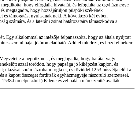
megtiltotta, hogy elfoglalja hivatalát, és lefoglalta az egyházmegye
, és megtagadta, hogy hozzájáruljon püspöki székének
get és támogatást nyújtsanak neki. A következő két évben
pság számára, és a lateráni zsinat határozataira támaszkodva a
ét. Egy alkalommal az intézője felpanaszolta, hogy az általa nyújtott
 nincs semmi baja, jó áron eladható. Add el mindezt, és hozd el nekem
Megvetette a nepotizmust, és megtagadta, hogy barátai vagy
nekelőtt azzal törődött, hogy papsága jó kiképzést kapjon, és
utazásai során lázroham fogta el, és röviddel 1253 húsvétja előtt a
és a kapott összeget fordítsák egyházmegyéje rászoruló szerzetesei,
 1538-ban elpusztult.) Kilenc évvel halála után szentté avatták.