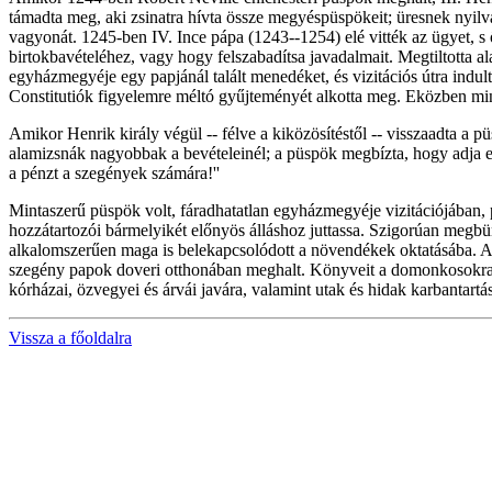
támadta meg, aki zsinatra hívta össze megyéspüspökeit; üresnek nyilván
vagyonát. 1245-ben IV. Ince pápa (1243--1254) elé vitték az ügyet, 
birtokbavételéhez, vagy hogy felszabadítsa javadalmait. Megtiltotta 
egyházmegyéje egy papjánál talált menedéket, és vizitációs útra indult
Constitutiók figyelemre méltó gyűjteményét alkotta meg. Eközben mind
Amikor Henrik király végül -- félve a kiközösítéstől -- visszaadta a p
alamizsnák nagyobbak a bevételeinél; a püspök megbízta, hogy adja el 
a pénzt a szegények számára!''
Mintaszerű püspök volt, fáradhatatlan egyházmegyéje vizitációjában,
hozzátartozói bármelyikét előnyös álláshoz juttassa. Szigorúan megbün
alkalomszerűen maga is belekapcsolódott a növendékek oktatásába. A p
szegény papok doveri otthonában meghalt. Könyveit a domonkosokra és 
kórházai, özvegyei és árvái javára, valamint utak és hidak karbantartá
Vissza a főoldalra