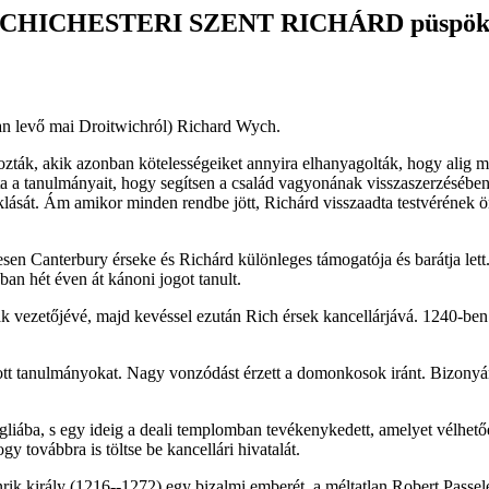
CHICHESTERI SZENT RICHÁRD püspö
ban levő mai Droitwichról) Richard Wych.
zták, akik azonban kötelességeiket annyira elhanyagolták, hogy alig m
ta a tanulmányait, hogy segítsen a család vagyonának visszaszerzésében
klását. Ám amikor minden rendbe jött, Richárd visszaadta testvérének ör
en Canterbury érseke és Richárd különleges támogatója és barátja lett.
an hét éven át kánoni jogot tanult.
 vezetőjévé, majd kevéssel ezután Rich érsek kancellárjává. 1240-ben el
ott tanulmányokat. Nagy vonzódást érzett a domonkosok iránt. Bizonyár
gliába, s egy ideig a deali templomban tevékenykedett, amelyet vélhe
 továbbra is töltse be kancellári hivatalát.
k király (1216--1272) egy bizalmi emberét, a méltatlan Robert Passelew