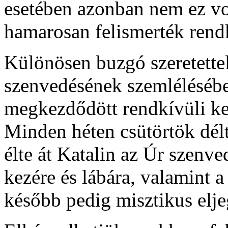
esetében azonban nem ez vo
hamarosan felismerték rend
Különösen buzgó szeretettel
szenvedésének szemlélésébe,
megkezdődött rendkívüli k
Minden héten csütörtök délt
élte át Katalin az Úr szenve
kezére és lábára, valamint a
később pedig misztikus elje