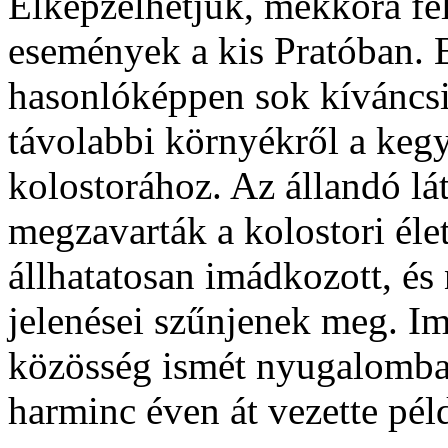
Elképzelhetjük, mekkora fel
események a kis Pratóban. 
hasonlóképpen sok kíváncsi 
távolabbi környékről a keg
kolostorához. Az állandó lá
megzavarták a kolostori élet
állhatatosan imádkozott, és 
jelenései szűnjenek meg. Imá
közösség ismét nyugalomban
harminc éven át vezette pé