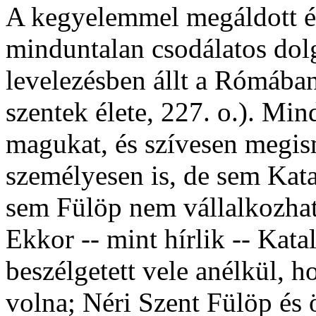
A kegyelemmel megáldott é
minduntalan csodálatos dolg
levelezésben állt a Rómában
szentek élete, 227. o.). Mi
magukat, és szívesen megis
személyesen is, de sem Kata
sem Fülöp nem vállalkozhato
Ekkor -- mint hírlik -- Kat
beszélgetett vele anélkül, h
volna; Néri Szent Fülöp és ö