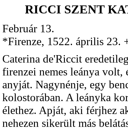
RICCI SZENT KAT
Február 13.
*Firenze, 1522. április 23. 
Caterina de'Riccit eredetil
firenzei nemes leánya volt, 
anyját. Nagynénje, egy benc
kolostorában. A leányka ko
élethez. Apját, aki férjhez 
nehezen sikerült más belátás