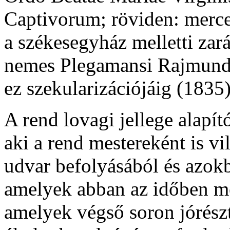
Captivorum; röviden: merce
a székesegyház melletti zar
nemes Plegamansi Rajmund t
ez szekularizációjáig (1835)
A rend lovagi jellege alapí
aki a rend mestereként is vi
udvar befolyásából és azokb
amelyek abban az időben me
amelyek végső soron jórészt