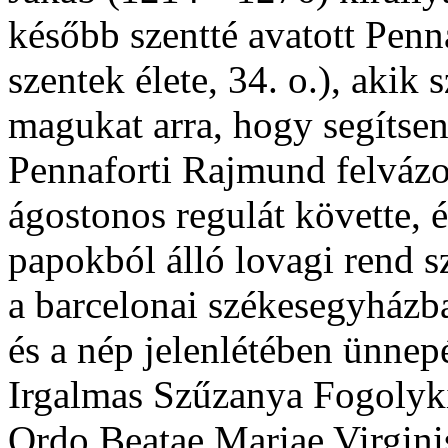
később szentté avatott Penn
szentek élete, 34. o.), akik 
magukat arra, hogy segítsen
Pennaforti Rajmund felvázol
ágostonos regulát követte, 
papokból álló lovagi rend 
a barcelonai székesegyházba
és a nép jelenlétében ünnep
Irgalmas Szűzanya Fogolykiv
Ordo Beatae Mariae Virgin