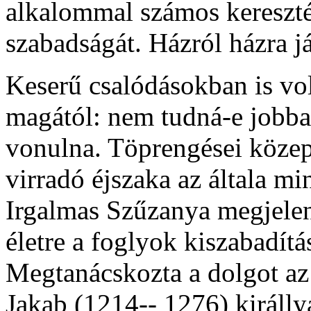
alkalommal számos kereszté
szabadságát. Házról házra já
Keserű csalódásokban is vol
magától: nem tudná-e jobba
vonulna. Töprengései közepe
virradó éjszaka az általa mi
Irgalmas Szűzanya megjelené
életre a foglyok kiszabadítá
Megtanácskozta a dolgot az 
Jakab (1214-- 1276) királlya