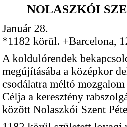
NOLASZKÓI SZEN
Január 28.
*1182 körül. +Barcelona, 1
A koldulórendek bekapcsoló
megújításába a középkor de
csodálatra méltó mozgalom k
Célja a keresztény rabszolgá
között Nolaszkói Szent Pét
1182 körül született lovagi