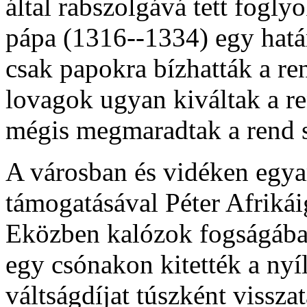
által rabszolgává tett fogly
pápa (1316--1334) egy hatá
csak papokra bízhatták a ren
lovagok ugyan kiváltak a re
mégis megmaradtak a rend 
A városban és vidéken egyar
támogatásával Péter Afrikáig
Eközben kalózok fogságába k
egy csónakon kitették a nyíl
váltságdíjat túszként vissza