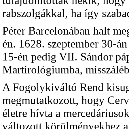
tulajdonítottak nekik, hogy
rabszolgákkal, ha így szabad
Péter Barcelonában halt me
én. 1628. szeptember 30-án
15-én pedig VII. Sándor pá
Martirológiumba, misszáléb
A Fogolykiváltó Rend kisug
megmutatkozott, hogy Cerv
életre hívta a mercedáriuso
változott körülményekhez a