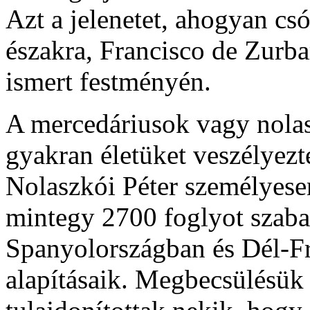
Azt a jelenetet, ahogyan csó
északra, Francisco de Zurba
ismert festményén.
A mercedáriusok vagy nolas
gyakran életüket veszélyezte
Nolaszkói Péter személyesen
mintegy 2700 foglyot szabad
Spanyolországban és Dél-Fr
alapításaik. Megbecsülésük 