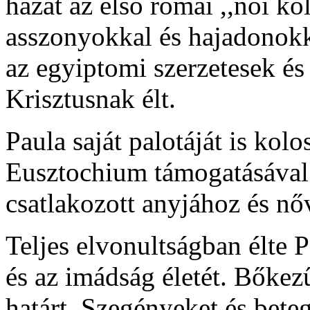
házát az első római ,,női kol
asszonyokkal és hajadonokk
az egyiptomi szerzetesek és 
Krisztusnak élt.
Paula saját palotáját is kolos
Eusztochium támogatásával. 
csatlakozott anyjához és nő
Teljes elvonultságban élte P
és az imádság életét. Bőke
határt. Szegényeket és bet