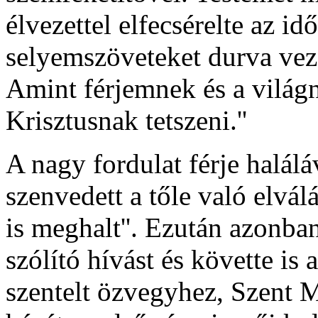
élvezettel elfecsérelte az i
selyemszöveteket durva veze
Amint férjemnek és a világn
Krisztusnak tetszeni.''
A nagy fordulat férje haláláv
szenvedett a tőle való elvá
is meghalt''. Ezután azonban
szólító hívást és követte is 
szentelt özvegyhez, Szent 