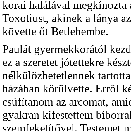
korai halálával megkínozta a
Toxotiust, akinek a lánya az
követte őt Betlehembe.
Paulát gyermekkorától kezdve
ez a szeretet jótettekre kés
nélkülözhetetlennek tartotta
házában körülvette. Erről ké
csúfítanom az arcomat, amié
gyakran kifestettem bíborral
szemfeketítővel. Testemet m