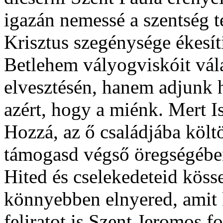
igazán nemessé a szentség t
Krisztus szegénysége ékesít
Betlehem vályogviskóit vál
elvesztésén, hanem adjunk h
azért, hogy a miénk. Mert Is
Hozzá, az ő családjába költ
támogasd végső öregségében 
Hited és cselekedeteid köss
könnyebben elnyered, amit ké
feliratot is Szent Jeromos f