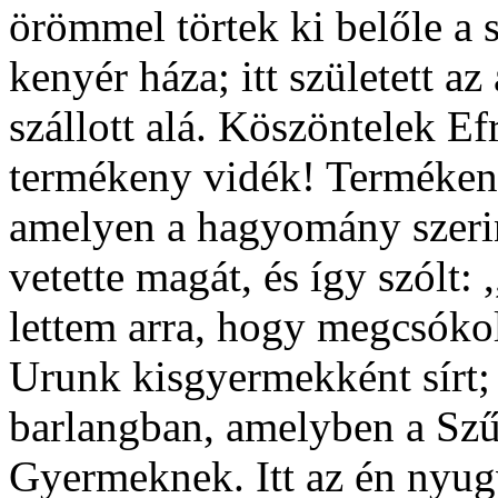
örömmel törtek ki belőle a 
kenyér háza; itt született a
szállott alá. Köszöntelek Efr
termékeny vidék! Termékeny
amelyen a hagyomány szerint
vetette magát, és így szólt:
lettem arra, hogy megcsókol
Urunk kisgyermekként sírt
barlangban, amelyben a Szűz
Gyermeknek. Itt az én nyug