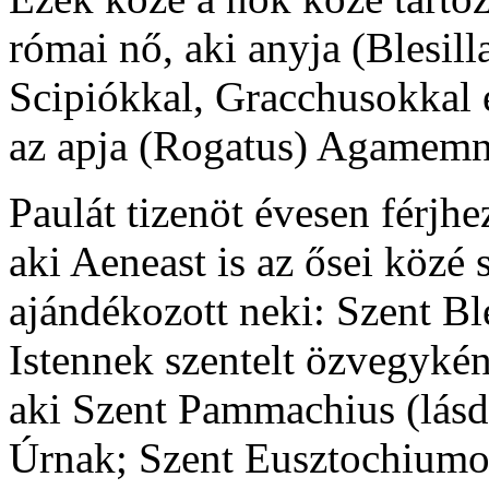
római nő, aki anyja (Blesill
Scipiókkal, Gracchusokkal é
az apja (Rogatus) Agamemno
Paulát tizenöt évesen férjh
aki Aeneast is az ősei közé
ajándékozott neki: Szent Ble
Istennek szentelt özvegyként
aki Szent Pammachius (lásd:
Úrnak; Szent Eusztochiumot (