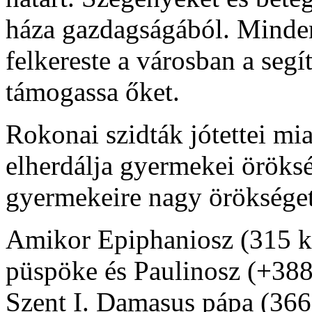
háza gazdagságából. Minde
felkereste a városban a segí
támogassa őket.
Rokonai szidták jótettei mia
elherdálja gyermekei öröksé
gyermekeire nagy örökséget
Amikor Epiphaniosz (315 kö
püspöke és Paulinosz (+388
Szent I. Damasus pápa (366-