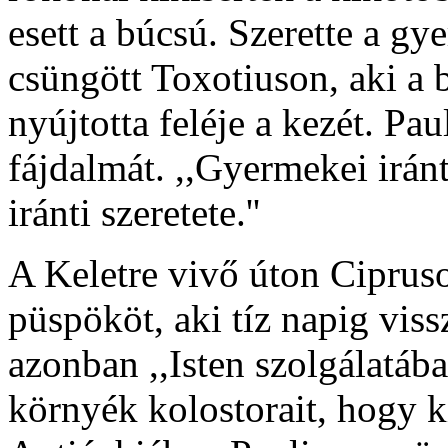
esett a búcsú. Szerette a g
csüngött Toxotiuson, aki a 
nyújtotta feléje a kezét. Pa
fájdalmát. ,,Gyermekei iránt 
iránti szeretete.''
A Keletre vivő úton Ciprus
püspököt, aki tíz napig vissz
azonban ,,Isten szolgálatában'
környék kolostorait, hogy 