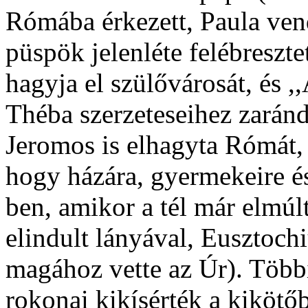
Rómába érkezett, Paula vendé
püspök jelenléte felébreszte
hagyja el szülővárosát, és 
Théba szerzeteseihez zarán
Jeromos is elhagyta Rómát, é
hogy házára, gyermekeire é
ben, amikor a tél már elmúlt
elindult lányával, Eusztoch
magához vette az Úr). Több
rokonai kikísérték a kiköt