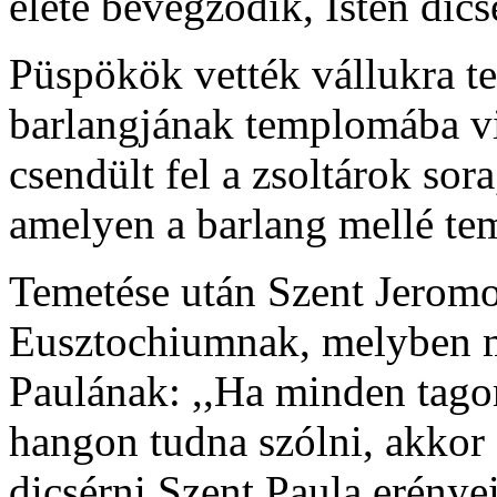
élete bevégződik, Isten dicsé
Püspökök vették vállukra te
barlangjának templomába vit
csendült fel a zsoltárok so
amelyen a barlang mellé tem
Temetése után Szent Jeromos
Eusztochiumnak, melyben me
Paulának: ,,Ha minden tago
hangon tudna szólni, akkor
dicsérni Szent Paula erénye