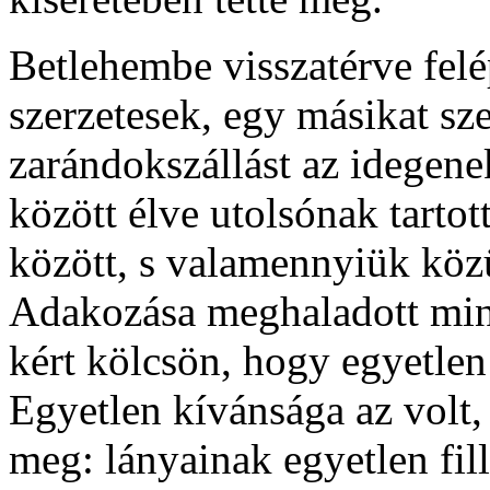
Betlehembe visszatérve felép
szerzetesek, egy másikat sz
zarándokszállást az idegene
között élve utolsónak tartot
között, s valamennyiük közü
Adakozása meghaladott min
kért kölcsön, hogy egyetlen 
Egyetlen kívánsága az volt
meg: lányainak egyetlen fill