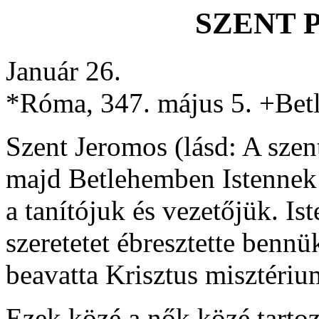
SZENT P
Január 26.
*Róma, 347. május 5. +Betl
Szent Jeromos (lásd: A szen
majd Betlehemben Istennek s
a tanítójuk és vezetőjük. Ist
szeretetet ébresztette bennük
beavatta Krisztus misztériu
Ezek közé a nők közé tartozo