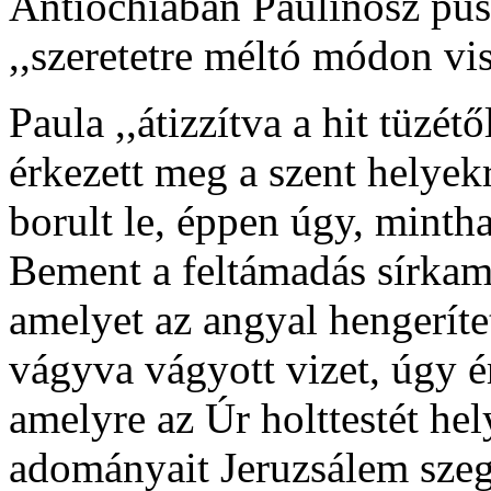
Antióchiában Paulinosz pü
,,szeretetre méltó módon viss
Paula ,,átizzítva a hit tüzétő
érkezett meg a szent helyekr
borult le, éppen úgy, mintha
Bement a feltámadás sírkam
amelyet az angyal hengerítet
vágyva vágyott vizet, úgy ér
amelyre az Úr holttestét hel
adományait Jeruzsálem sze