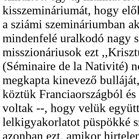
kisszemináriumát, hogy elők
a sziámi szemináriumban aka
mindenfelé uralkodó nagy s
misszionáriusok ezt ,,Krisz
(Séminaire de la Nativité) n
megkapta kinevező bulláját, 
köztük Franciaországból és 
voltak --, hogy velük együ
lelkigyakorlatot püspökké s
azonban ezt, amikor hirtelen