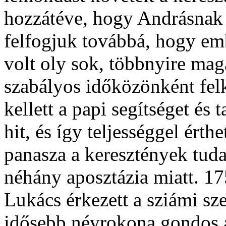
hozzátéve, hogy Andrásnak 
felfogjuk továbbá, hogy emb
volt oly sok, többnyire ma
szabályos időközönként fel
kellett a papi segítséget és t
hit, és így teljességgel ért
panasza a keresztények tuda
néhány aposztázia miatt. 1
Lukács érkezett a sziámi s
idősebb névrokona gondos ap