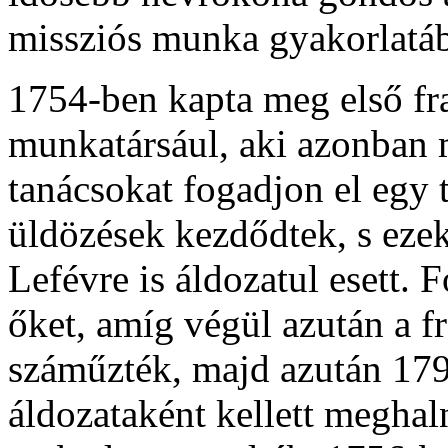
missziós munka gyakorlatá
1754-ben kapta meg első fra
munkatársául, aki azonban m
tanácsokat fogadjon el egy t
üldözések kezdődtek, s eze
Lefévre is áldozatul esett.
őket, amíg végül azután a 
száműzték, majd azután 179
áldozataként kellett meghal