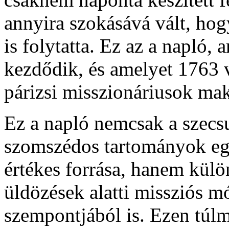
annyira szokásává vált, ho
is folytatta. Ez az a napló,
kezdődik, és amelyet 1763 v
párizsi misszionáriusok ma
Ez a napló nemcsak a szecsu
szomszédos tartományok eg
értékes forrása, hanem kül
üldözések alatti missziós m
szempontjából is. Ezen túl