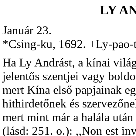
LY A
Január 23.
*Csing-ku, 1692. +Ly-pao-t
Ha Ly Andrást, a kínai vilá
jelentős szentjei vagy boldo
mert Kína első papjainak eg
hithirdetőnek és szervezőne
mert mint már a halála utá
(lásd: 251. o.): ,,Non est inv