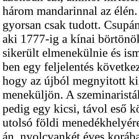
három mandarinnal az élén
gyorsan csak tudott. Csupán
aki 1777-ig a kínai börtönö
sikerült elmenekülnie és is
ben egy feljelentés követke
hogy az újból megnyitott ki
meneküljön. A szeminaristá
pedig egy kicsi, távol eső 
utolsó földi menedékhelyére
án, nyolcvankét éves koráb