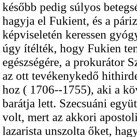
később pedig súlyos betegsé
hagyja el Fukient, és a pári
képviseletén keressen gyóg
úgy ítélték, hogy Fukien te
egészségére, a prokurátor S
az ott tevékenykedő hithird
hoz ( 1706--1755), aki a kö
barátja lett. Szecsuáni egy
volt, mert az akkori aposto
lazarista unszolta őket, hag