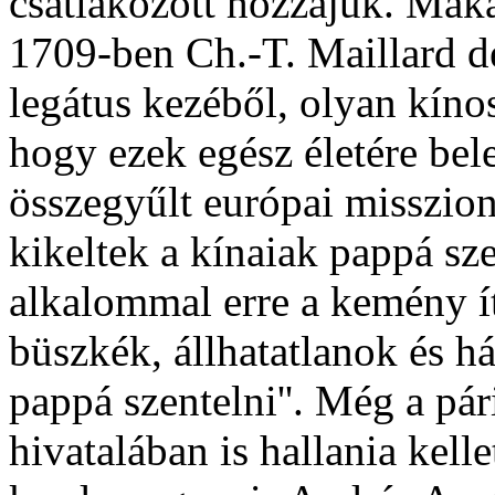
csatlakozott hozzájuk. Mak
1709-ben Ch.-T. Maillard d
legátus kezéből, olyan kíno
hogy ezek egész életére be
összegyűlt európai misszio
kikeltek a kínaiak pappá sze
alkalommal erre a kemény ít
büszkék, állhatatlanok és h
pappá szentelni''. Még a pá
hivatalában is hallania kelle