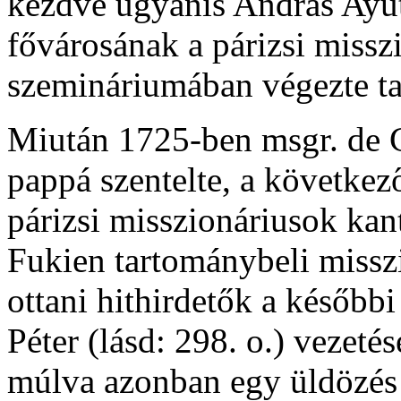
kezdve ugyanis András Ayu
fővárosának a párizsi misszi
szemináriumában végezte t
Miután 1725-ben msgr. de C
pappá szentelte, a követke
párizsi misszionáriusok kan
Fukien tartománybeli misszió
ottani hithirdetők a később
Péter (lásd: 298. o.) vezet
múlva azonban egy üldözés 