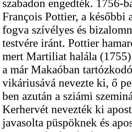
szabadon engedték. 1756-ban
François Pottier, a későbbi 
fogva szívélyes és bizalomma
testvére iránt. Pottier hamar
mert Martiliat halála (175
a már Makaóban tartózkodó
vikáriusává nevezte ki, ő pe
ben azután a sziámi szeminá
Kerhervét nevezték ki apost
javasolta püspöknek és apo