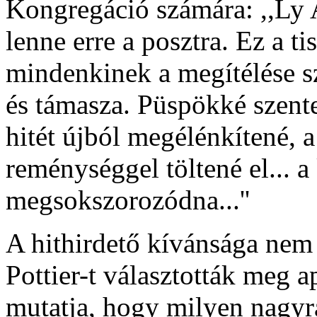
Kongregáció számára: ,,Ly 
lenne erre a posztra. Ez a ti
mindenkinek a megítélése sz
és támasza. Püspökké szente
hitét újból megélénkítené, 
reménységgel töltené el... a
megsokszorozódna...''
A hithirdető kívánsága nem 
Pottier-t választották meg a
mutatja, hogy milyen nagyr