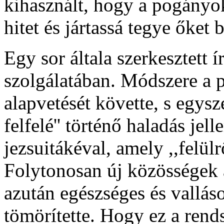
kihasznált, hogy a pogányo
hitet és jártassá tegye őket 
Egy sor általa szerkesztett í
szolgálatában. Módszere a p
alapvetését követte, s egysz
felfelé'' történő haladás jel
jezsuitákéval, amely ,,felülrő
Folytonosan új közösségek a
azután egészséges és vallá
tömörítette. Hogy ez a rend