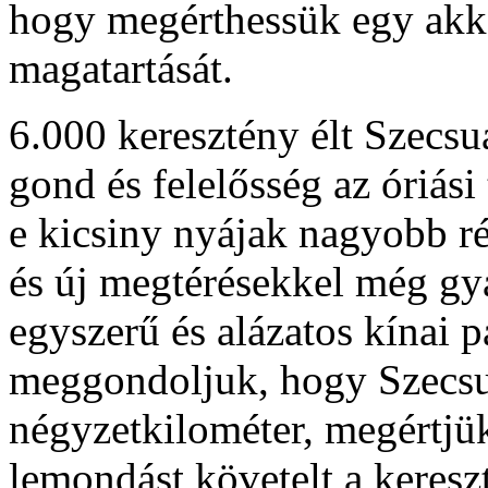
hogy megérthessük egy akko
magatartását.
6.000 keresztény élt Szecsu
gond és felelősség az óriási
e kicsiny nyájak nagyobb rés
és új megtérésekkel még gya
egyszerű és alázatos kínai 
meggondoljuk, hogy Szecs
négyzetkilométer, megértjü
lemondást követelt a keres