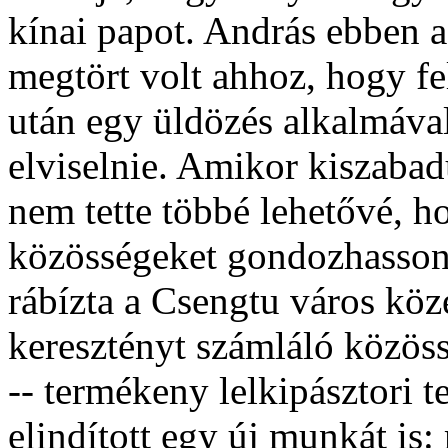
kínai papot. András ebben 
megtört volt ahhoz, hogy fe
után egy üldözés alkalmával
elviselnie. Amikor kiszabad
nem tette többé lehetővé, h
közösségeket gondozhasson. 
rábízta a Csengtu város kö
keresztényt számláló közöss
-- termékeny lelkipásztori t
elindított egy új munkát is: