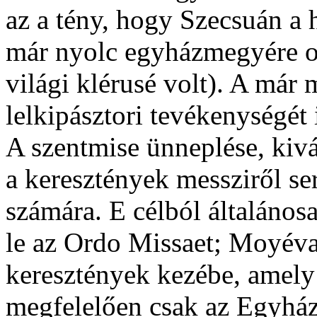
az a tény, hogy Szecsuán a h
már nyolc egyházmegyére os
világi klérusé volt). A már
lelkipásztori tevékenységét 
A szentmise ünneplése, kiv
a keresztények messziről se
számára. E célból általánosa
le az Ordo Missaet; Moyéva
keresztények kezébe, amely f
megfelelően csak az Egyház