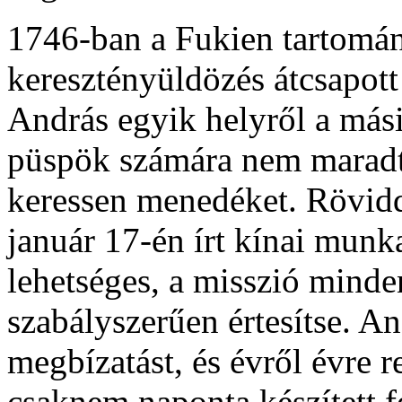
1746-ban a Fukien tartom
keresztényüldözés átcsapott 
András egyik helyről a más
püspök számára nem maradt
keressen menedéket. Rövid
január 17-én írt kínai mun
lehetséges, a misszió minde
szabályszerűen értesítse. A
megbízatást, és évről évre 
csaknem naponta készített f