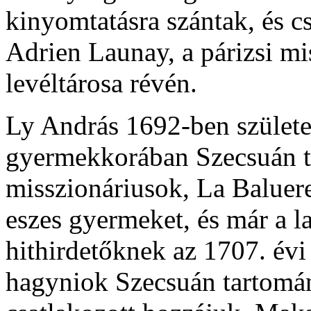
kinyomtatásra szántak, és c
Adrien Launay, a párizsi mi
levéltárosa révén.
Ly András 1692-ben születe
gyermekkorában Szecsuán ta
misszionáriusok, La Baluer
eszes gyermeket, és már a la
hithirdetőknek az 1707. évi 
hagyniok Szecsuán tartomány