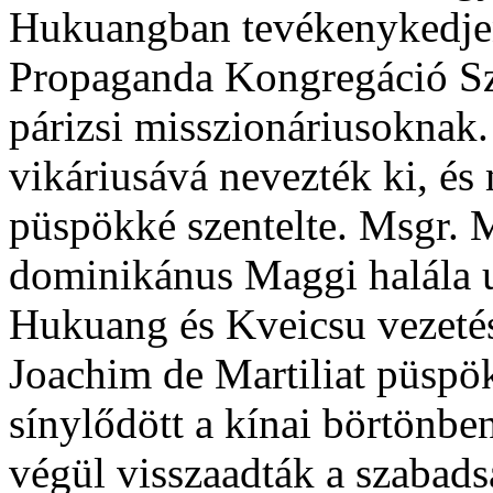
Hukuangban tevékenykedjen
Propaganda Kongregáció Sz
párizsi misszionáriusoknak. 
vikáriusává nevezték ki, é
püspökké szentelte. Msgr. M
dominikánus Maggi halála u
Hukuang és Kveicsu vezetés
Joachim de Martiliat püspök
sínylődött a kínai börtönbe
végül visszaadták a szabads