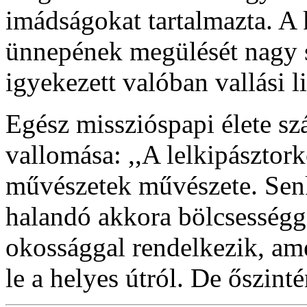
imádságokat tartalmazta. A 
ünnepének megülését nagy s
igyekezett valóban vallási 
Egész misszióspapi élete s
vallomása: ,,A lelkipásztork
művészetek művészete. Senk
halandó akkora bölcsességge
okossággal rendelkezik, am
le a helyes útról. De őszinté