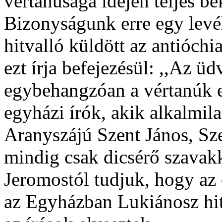
vértanúsága idején teljes b
Bizonyságunk erre egy levé
hitvalló küldött az antióch
ezt írja befejezésül: ,,Az ü
egybehangzóan a vértanúk e
egyházi írók, akik alkalmila
Aranyszájú Szent János, Sz
mindig csak dicsérő szavak
Jeromostól tudjuk, hogy az 
az Egyházban Lukiánosz hitr