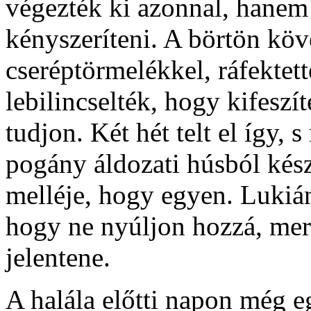
végezték ki azonnal, hanem 
kényszeríteni. A börtön köv
cseréptörmelékkel, ráfektett
lebilincselték, hogy kifeszí
tudjon. Két hét telt el így,
pogány áldozati húsból készí
melléje, hogy egyen. Lukiá
hogy ne nyúljon hozzá, mert
jelentene.
A halála előtti napon még e