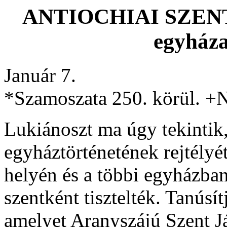
ANTIOCHIAI SZEN
egyháza
Január 7.
*Szamoszata 250. körül. +N
Lukiánoszt ma úgy tekintik,
egyháztörténetének rejtélyé
helyén és a többi egyházban
szentként tisztelték. Tanúsít
amelyet Aranyszájú Szent Já