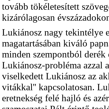
tovább tökéletesített szöve
kizárólagosan évszázadokon
Lukiánosz nagy tekintélye 
magatartásában kiváló papna
minden szempontból derék e
Lukiánosz-probléma azzal a
viselkedett Lukiánosz az ak
vitákkal'' kapcsolatosan. L
eretnekség felé hajló és azé
szamoszatai Pált érintő teol