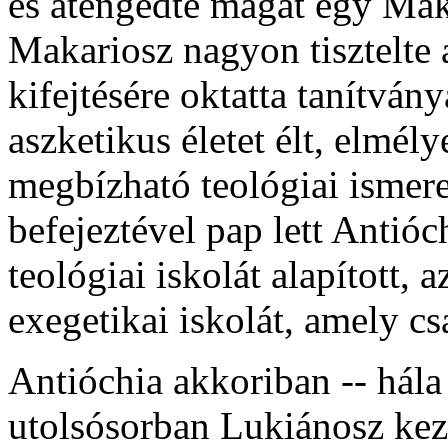
és átengedte magát egy Mak
Makariosz nagyon tisztelte a
kifejtésére oktatta tanítván
aszketikus életet élt, elmél
megbízható teológiai ismere
befejeztével pap lett Antióc
teológiai iskolát alapított, 
exegetikai iskolát, amely cs
Antióchia akkoriban -- hála
utolsósorban Lukiánosz kez