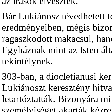
az írások elvesztek.
Bár Lukiánosz tévedhetett t
eredményeiben, mégis bizo
ragaszkodott makacsul, han
Egyháznak mint az Isten ál
tekintélynek.
303-ban, a diocletianusi ke
Lukiánoszt keresztény hitval
letartóztatták. Bizonyára m
személyiséget akarták kézre 