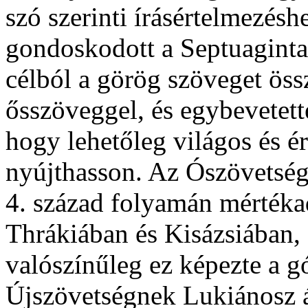
szó szerinti írásértelmezés
gondoskodott a Septuaginta 
célból a görög szöveget öss
ősszöveggel, és egybevetett
hogy lehetőleg világos és 
nyújthasson. Az Ószövetség
4. század folyamán mértékad
Thrákiában és Kisázsiában,
valószínűleg ez képezte a gót
Újszövetségnek Lukiánosz ál