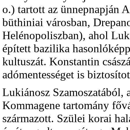
o.) tartott az ünnepnapján
büthiniai városban, Drepan
Helénopoliszban), ahol Lukiá
épített bazilika hasonlóképp
kultuszát. Konstantin csás
adómentességet is biztosított
Lukiánosz Szamoszatából, az
Kommagene tartomány főváro
származott. Szülei korai hal