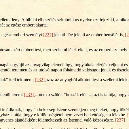
llemi lény. A bibliai elbeszélés szimbolikus nyelve ezt fejezi ki, amiko
ehát az egész embert akarta.
 egész emberi személyt
[227]
jelenti. De jelenti az ember bensőjét is,
[
an azért emberi test, mert szellemi lélek élteti, és az emberi személy 
a magába gyűjti az anyagvilág elemeit úgy, hogy általa elérjék céljukat
Istentől teremtett és az utolsó napon föltámadó valóságot jónak és tisztel
nak" kell tekinteni;
[232]
azaz az anyagból alkotott test a szellemi léle
tlenül teremt
[233]
-- nem a szülők "hozzák elő" --; azt is tanítja, hogy 
 imádkozik, hogy "a békesség Istene szenteljen meg titeket, hogy tökéle
yház tanítja, hogy e különbségtétel nem vezet be kettőséget a lélekbe.
ingyenes ajándékként fölemeltessék az Istennel való közösségre.
[237]