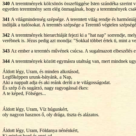
340
A teremtmények kölcsönös összefüggése Isten szándéka szerint val
egyetlen teremtmény sem elég önmagának, hogy a teremtmények csak 
341
A világmindenség szépsége. A teremtett világ rendje és harmóniája
indítják a tudósokat. A teremtés szépsége a Teremtő végtelen szépségét 
342
A teremtmények hierarchiáját fejezi ki a "hat nap" sorrendje, mel
verébnek is. Jézus pedig azt mondja: "Sokkal többet értek ti, mint a 
343
Az ember a teremtés művének csúcsa. A sugalmazott elbeszélés ezt
344
A teremtmények között egymásra utaltság van, mert mindnek ugy
Áldott légy, Uram, és minden alkotásod,
Legfőképpen urunk-bátyánk, a Nap,
Aki a nappalt adja és aki reánk deríti a te világosságodat.
És szép ő és sugárzó, nagy ragyogással ékes:
A te képed, Fölséges...
Áldott légy, Uram, Víz húgunkért,
oly nagyon hasznos ő, oly drága, tiszta és alázatos.
Áldott légy, Uram, Földanya nénénkért,
Ki minket hord és enni ad,