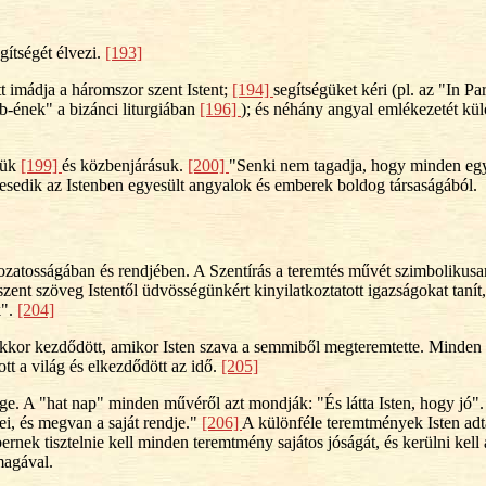
gítségét élvezi.
[193]
t imádja a háromszor szent Istent;
[194]
segítségüket kéri (pl. az "In 
b-ének" a bizánci liturgiában
[196]
); és néhány angyal emlékezetét kül
gük
[199]
és közbenjárásuk.
[200]
"Senki nem tagadja, hogy minden egye
szesedik az Istenben egyesült angyalok és emberek boldog társaságából.
tozatosságában és rendjében. A Szentírás a teremtés művét szimbolikusa
szent szöveg Istentől üdvösségünkért kinyilatkoztatott igazságokat tanít
k".
[204]
kor kezdődött, amikor Isten szava a semmiből megteremtette. Minden l
t a világ és elkezdődött az idő.
[205]
e. A "hat nap" minden művéről azt mondják: "És látta Isten, hogy jó"
i, és megvan a saját rendje."
[206]
A különféle teremtmények Isten adt
rnek tisztelnie kell minden teremtmény sajátos jóságát, és kerülni kell
magával.