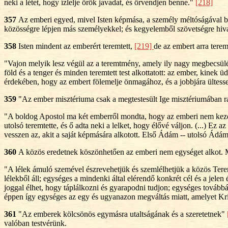
neki a létet, hogy ízlelje örök javadat, és örvendjen benne."
[218]
357
Az emberi egyed, mivel Isten képmása, a személy méltóságával 
közösségre lépjen más személyekkel; és kegyelemből szövetségre hivato
358
Isten mindent az emberért teremtett,
[219]
de az embert arra terem
"Vajon melyik lesz végül az a teremtmény, amely ily nagy megbecsülé
föld és a tenger és minden teremtett test alkottatott: az ember, kine
érdekében, hogy az embert fölemelje önmagához, és a jobbjára ültess
359
"Az ember misztériuma csak a megtestesült Ige misztériumában r
"A boldog Apostol ma két emberről mondta, hogy az emberi nem kezdetét
utolsó teremtette, és ő adta neki a lelket, hogy élővé váljon. (...) E
vesszen az, akit a saját képmására alkotott. Első Ádám -- utolsó Ádám
360
A közös eredetnek köszönhetően az emberi nem egységet alkot. Me
"A lélek ámuló szemével észrevehetjük és szemlélhetjük a közös Teremt
lélekből áll; egységes a mindenki által elérendő konkrét cél és a jel
joggal élhet, hogy táplálkozni és gyarapodni tudjon; egységes továbbá a
éppen így egységes az egy és ugyanazon megváltás miatt, amelyet Kris
361
"Az emberek kölcsönös egymásra utaltságának és a szeretetnek"
valóban testvérünk.