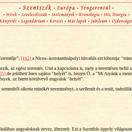
 Teremtője";
[162]
a Nicea--konstantinápolyi hitvallás ezt kibontja: "min
ezik, az egész teremtés. Utal a kapcsolatra is, mely a teremtésen belül az
165]
de jelölheti Isten sajátos "helyét" is, hiszen Ő, a "Mi Atyánk a m
ények, az Istent körülvevő angyalok "helyét".
a semmiből alkotta mindkét teremtményt, a szellemit és a testit, tudniill
ás általában angyaloknak nevez, léteznek. Ezt a Szentírás éppoly világo