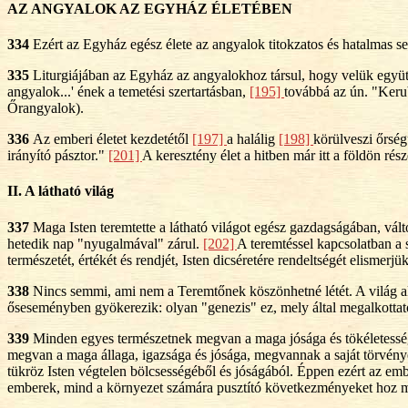
AZ ANGYALOK AZ EGYHÁZ ÉLETÉBEN
334
Ezért az Egyház egész élete az angyalok titokzatos és hatalmas se
335
Liturgiájában az Egyház az angyalokhoz társul, hogy velük együt
angyalok...' ének a temetési szertartásban,
[195]
továbbá az ún. "Keru
Őrangyalok).
336
Az emberi életet kezdetétől
[197]
a halálig
[198]
körülveszi őrsé
irányító pásztor."
[201]
A keresztény élet a hitben már itt a földön ré
II. A látható világ
337
Maga Isten teremtette a látható világot egész gazdagságában, vál
hetedik nap "nyugalmával" zárul.
[202]
A teremtéssel kapcsolatban a 
természetét, értékét és rendjét, Isten dicséretére rendeltségét elismerjü
338
Nincs semmi, ami nem a Teremtőnek köszönhetné létét. A világ ak
őseseményben gyökerezik: olyan "genezis" ez, mely által megalkottatot
339
Minden egyes természetnek megvan a maga jósága és tökéletesség
megvan a maga állaga, igazsága és jósága, megvannak a saját törvénye
tükröz Isten végtelen bölcsességéből és jóságából. Éppen ezért az embe
emberek, mind a környezet számára pusztító következményeket hoz 