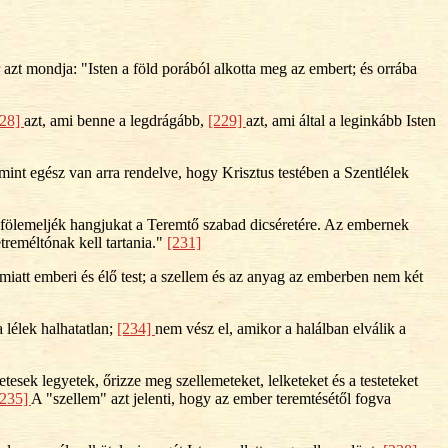
r azt mondja: "Isten a föld porából alkotta meg az embert; és orrába
228]
azt, ami benne a legdrágább,
[229]
azt, ami által a leginkább Isten
mint egész van arra rendelve, hogy Krisztus testében a Szentlélek
 és fölemeljék hangjukat a Teremtő szabad dicséretére. Az embernek
etreméltónak kell tartania."
[231]
k miatt emberi és élő test; a szellem és az anyag az emberben nem két
a lélek halhatatlan;
[234]
nem vész el, amikor a halálban elválik a
tesek legyetek, őrizze meg szellemeteket, lelketeket és a testeteket
[235]
A "szellem" azt jelenti, hogy az ember teremtésétől fogva