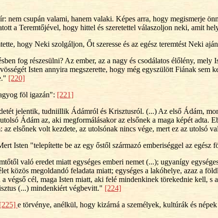
bír: nem csupán valami, hanem valaki. Képes arra, hogy megismerje ö
tt a Teremtőjével, hogy hittel és szeretettel válaszoljon neki, amit hel
tette, hogy Neki szolgáljon, Őt szeresse és az egész teremtést Neki ajánl
sben fog részesülni? Az ember, az a nagy és csodálatos élőlény, mely 
k üdvösségét Isten annyira megszerette, hogy még egyszülött Fiának sem
e."
[220]
agyog föl igazán":
[221]
 jelentik, tudniillik Ádámról és Krisztusról. (...) Az első Ádám, mondj
z az utolsó Ádám az, aki megformálásakor az elsőnek a maga képét adta. 
: az elsőnek volt kezdete, az utolsónak nincs vége, mert ez az utolsó v
rt Isten "telepítette be az egy őstől származó emberiséggel az egész 
őtől való eredet miatt egységes emberi nemet (...); ugyanígy egységes a
en élet közös megoldandó feladata miatt; egységes a lakóhelye, azaz a f
 végső cél, maga Isten miatt, aki felé mindenkinek törekednie kell, s a 
ztus (...) mindenkiért végbevitt."
[224]
[225]
e törvénye, anélkül, hogy kizárná a személyek, kultúrák és népe