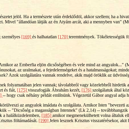
szetet jelöl. Ha a természete után érdeklődöl, akkor szellem; ha a hivat
kei. Mivel "állandóan látják az én Atyám arcát, aki a mennyben van" (Mt 
n; személyes
[169]
és halhatatlan
[170]
teremtmények. Tökéletességük fö
mikor az Emberfia eljön dicsőségében és vele mind az angyalok..." (Mt 
rónusokat, az uralmakat, a fejedelemségeket és a hatalmasságokat; minden
kek? Azok szolgálatára vannak rendelve, akik majd öröklik az üdvösség
ek folyamatában jelen vannak; távolabbról vagy közelebbről hirdetik az
 és fiát,
[175]
visszafogják Ábrahám kezét,
[176]
szolgálatuk által kö
1]
-- hogy csak néhány példát említsünk. Végezetül Gábor angyal adja hí
körülveszi az angyalok imádata és szolgálata. Amikor Isten "bevezeti az
énekük -- "Dicsőség a magasságban Istennek" (Lk 2,14) -- továbbhangzi
ik a halálküzdelemben,
[185]
amikor megmenekülhetett volna általuk el
risztus föltámadását.
[190]
Jelen lesznek Krisztus visszatérésekor, akit