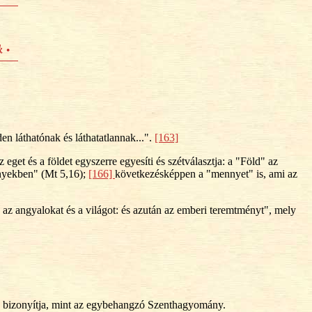
den láthatónak és láthatatlannak...".
[163]
 eget és a földet egyszerre egyesíti és szétválasztja: a "Föld" az
ennyekben" (Mt 5,16);
[166]
következésképpen a "mennyet" is, ami az
ik az angyalokat és a világot: és azután az emberi teremtményt", mely
san bizonyítja, mint az egybehangzó Szenthagyomány.