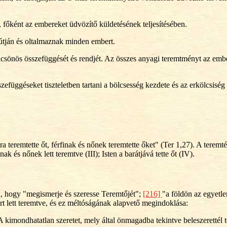
 főként az embereket üdvözítő küldetésének teljesítésében.
kútján és oltalmaznak minden embert.
lcsönös összefüggését és rendjét. Az összes anyagi teremtményt az ember
efüggéseket tiszteletben tartani a bölcsesség kezdete és az erkölcsiség 
 teremtette őt, férfinak és nőnek teremtette őket" (Ter 1,27). A teremté
nak és nőnek lett teremtve (III); Isten a barátjává tette őt (IV).
a, hogy "megismerje és szeresse Teremtőjét";
[216]
"a földön az egyetl
ért lett teremtve, és ez méltóságának alapvető megindoklása:
kimondhatatlan szeretet, mely által önmagadba tekintve beleszerettél t