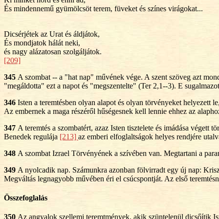
És mindennemű gyümölcsöt terem, füveket és színes virágokat...
Dicsérjétek az Urat és áldjátok,
És mondjatok hálát neki,
és nagy alázatosan szolgáljátok.
[209]
345
A szombat -- a "hat nap" művének vége. A szent szöveg azt mondja:
"megáldotta" ezt a napot és "megszentelte" (Ter 2,1--3). E sugalmazo
346
Isten a teremtésben olyan alapot és olyan törvényeket helyezett
Az embernek a maga részéről hűségesnek kell lennie ehhez az alaphoz, é
347
A teremtés a szombatért, azaz Isten tisztelete és imádása végett tör
Benedek regulája
[213]
az emberi elfoglaltságok helyes rendjére utalv
348
A szombat Izrael Törvényének a szívében van. Megtartani a paran
349
A nyolcadik nap. Számunkra azonban fölvirradt egy új nap: Krisz
Megváltás legnagyobb művében éri el csúcspontját. Az első teremtésne
Összefoglalás
350
Az angyalok szellemi teremtmények, akik szüntelenül dicsőítik I