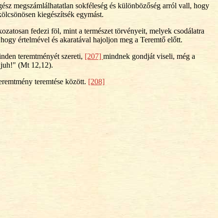
egész megszámlálhatatlan sokféleség és különbözőség arról vall, hogy
ölcsönösen kiegészítsék egymást.
ozatosan fedezi föl, mint a természet törvényeit, melyek csodálatra
, hogy értelmével és akaratával hajoljon meg a Teremtő előtt.
minden teremtményét szereti,
[207]
mindnek gondját viseli, még a
 juh!" (Mt 12,12).
 teremtmény teremtése között.
[208]