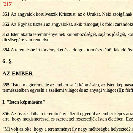
[215]
351
Az angyalok körülveszik Krisztust, az ő Urukat. Neki szolgálnak,
352
Az Egyház tiszteli az angyalokat, akik támogatják földi zarándo
353
Isten akarta teremtményeinek különbözőségét, sajátos jóságát, kö
dicsőségére van rendelve.
354
A teremtésbe írt törvényeket és a dolgok természetéből fakadó össz
6. §.
AZ EMBER
355
"Isten megteremtette az embert saját képmására, az Isten képmására
természetében egyesíti a szellemi világot és az anyagi világot (II); férfi
I. "Isten képmására"
356
Az összes látható teremtmény között egyedül az ember képes arr
arra, hogy megismeréssel és szeretettel részesedjék Isten életében. Ez
"Mi volt az oka, hogy a teremtményt ily nagy méltóságba helyezted? A 