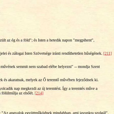
ült az ég és a föld"; és Isten a hetedik napon "megpihent",
elei és zálogai Isten Szövetsége iránti rendíthetetlen hűségének.
[211]
 művének semmit nem szabad elébe helyezni" -- mondja Szent
nek és akaratnak, melyek az Ő teremtő művében fejeződnek ki.
yolcadik nap megkezdi az új teremtést. Így a teremtés műve a
 fölülmúlja az elsőét.
[214]
eit: "Az angyalok együttműködnek mindabban, ami javunkra szolgál".