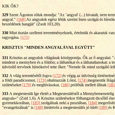
KIK ŐK?
329
Szent Ágoston róluk mondja: "Az `angyal' (...) hivatalt, nem termé
angyal."
[168]
Az angyalok egész létük szerint Isten szolgái és hírnö
beszédének hangját" (Zsolt 103,20).
330
Mint tisztán szellemi teremtményeknek, értelmük és akaratuk va
ragyogása.
[171]
KRISZTUS "MINDEN ANGYALÁVAL EGYÜTT"
331
Krisztus az angyalok világának középpontja. Ők az ő angyalai: "A
mindent a mennyben és a földön; a láthatókat és a láthatatlanokat: a t
üdvözítő tervének hírnökeivé tette őket: "Nemde ők mind szolgáló lel
332
A világ teremtésétől fogva
[172]
és végig az üdvösség történelmén
a földi paradicsomot,
[173]
oltalmazzák Lótot,
[174]
megmentik Hágárt
születéseket
[179]
és meghívásokat,
[180]
próféták mellett állnak
[18
333
A megtestesült Ige életét a Megtestesüléstől a Mennybemenetelig 
angyala«" (Zsid 1,6). A Krisztus születésekor fölhangzott dicsőítő 
gyermekkorában,
[183]
szolgálnak neki a pusztában,
[184]
megerősít
"evangelizálnak" is
[188]
hirdetvén a megtestesülés jó hírét
[189]
és K