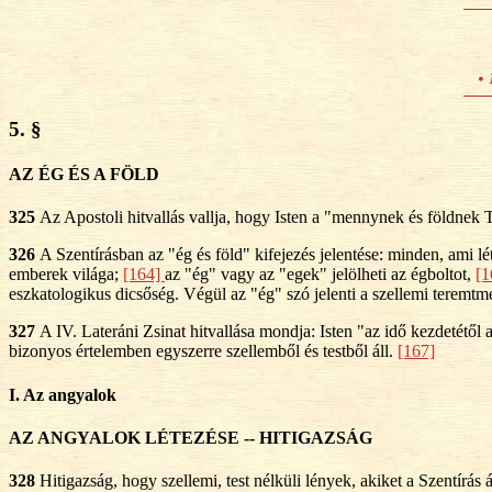
5. §
AZ ÉG ÉS A FÖLD
325
Az Apostoli hitvallás vallja, hogy Isten a "mennynek és földnek
326
A Szentírásban az "ég és föld" kifejezés jelentése: minden, ami lét
emberek világa;
[164]
az "ég" vagy az "egek" jelölheti az égboltot,
[
eszkatologikus dicsőség. Végül az "ég" szó jelenti a szellemi teremtm
327
A IV. Lateráni Zsinat hitvallása mondja: Isten "az idő kezdetétől 
bizonyos értelemben egyszerre szellemből és testből áll.
[167]
I. Az angyalok
AZ ANGYALOK LÉTEZÉSE -- HITIGAZSÁG
328
Hitigazság, hogy szellemi, test nélküli lények, akiket a Szentír