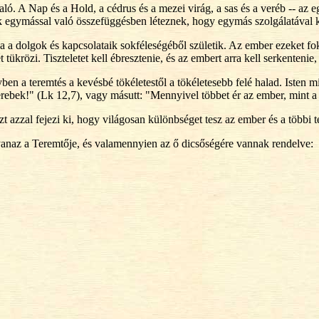
ó. A Nap és a Hold, a cédrus és a mezei virág, a sas és a veréb -- az 
egymással való összefüggésben léteznek, hogy egymás szolgálatával k
 a dolgok és kapcsolataik sokféleségéből születik. Az ember ezeket fok
tükrözi. Tiszteletet kell ébresztenie, és az embert arra kell serkentenie
yben a teremtés a kevésbé tökéletestől a tökéletesebb felé halad. Isten 
verebek!" (Lk 12,7), vagy másutt: "Mennyivel többet ér az ember, mint a
 azzal fejezi ki, hogy világosan különbséget tesz az ember és a többi
anaz a Teremtője, és valamennyien az ő dicsőségére vannak rendelve: