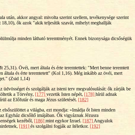
ala után, akkor angyal: mivolta szerint szellem, tevékenysége szerint
18,10), ők azok "akik teljesítik szavát, mihelyt meghallják
lülmúlja minden látható teremtményét. Ennek bizonysága dicsőségük
25,31). Övéi, mert általa és érte teremtettek: "Mert benne teremtett
 általa és érte teremtetett" (Kol 1,16). Még inkább az övéi, mert
et." (Zsid 1,14)
 üdvösséget és szolgálják az isteni terv megvalósulását: ők zárják be
zöltetik a Törvény,
[177]
vezetik Isten népét,
[178]
hírül adnak
rül az Előfutár és maga Jézus születését.
[182]
 elsőszülöttet a világba, ezt mondja: »Imádja őt Isten minden
k az Egyház dicsőítő imájában. Ők vigyáznak Jézusra
lenségek kezéből,
[186]
mint egykor Izrael.
[187]
Angyalok
 hirdetnek,
[191]
és szolgálni fogják az ítéletkor.
[192]