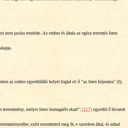
i nem javára rendelte. Az ember és általa az egész teremtés Isten
alapja.
sben az ember egyedülálló helyet foglal el: ő "az Isten képmása" (I);
en teremtmény, melyet Isten önmagáért akart";
[217]
egyedül ő hivatott
eremtményedbe; ezért teremtetted meg őt, e szerelem által, és adtad