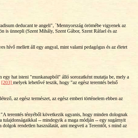
Paradisum deducant te angeli", `Mennyország örömébe vigyenek az
ön is ünnepli (Szent Mihály, Szent Gábor, Szent Ráfael és az
s hívő mellett áll egy angyal, mint valami pedagógus és az életet
n egy hat isteni "munkanapból" álló sorozatként mutatja be, mely a
,
[203]
melyek lehetővé teszik, hogy "az egész teremtés belső
étező, az egész természet, az egész emberi történelem ebben az
. "A teremtés tényéből következik ugyanis, hogy minden dolognak
a tulajdonságaikkal -- mindegyik a maga módján -- egy sugárnyit
 a dolgok rendetlen használatát, ami megveti a Teremtőt, s mind az