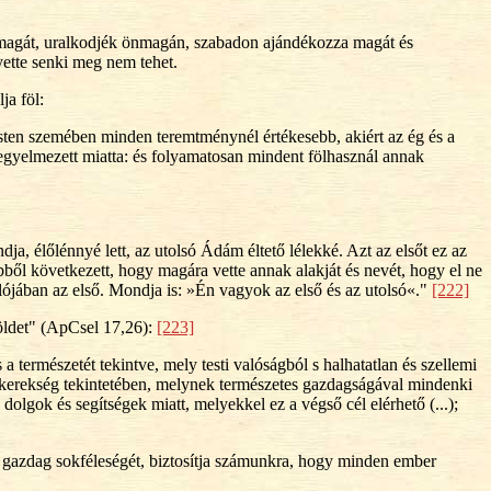
nmagát, uralkodjék önmagán, szabadon ajándékozza magát és
yette senki meg nem tehet.
ja föl:
Isten szemében minden teremtménynél értékesebb, akiért az ég és a
 kegyelmezett miatta: és folyamatosan mindent fölhasznál annak
a, élőlénnyé lett, az utolsó Ádám éltető lélekké. Azt az elsőt ez az
Ebből következett, hogy magára vette annak alakját és nevét, hogy el ne
alójában az első. Mondja is: »Én vagyok az első és az utolsó«."
[222]
földet" (ApCsel 17,26):
[223]
 természetét tekintve, mely testi valóságból s halhatatlan és szellemi
öldkerekség tekintetében, melynek természetes gazdagságával mindenki
dolgok és segítségek miatt, melyekkel ez a végső cél elérhető (...);
k gazdag sokféleségét, biztosítja számunkra, hogy minden ember