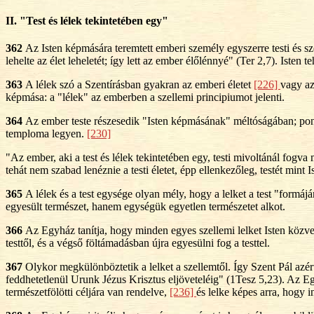
II. "Test és lélek tekintetében egy"
362
Az Isten képmására teremtett emberi személy egyszerre testi és sze
lehelte az élet leheletét; így lett az ember élőlénnyé" (Ter 2,7). Isten t
363
A lélek szó a Szentírásban gyakran az emberi életet
[226]
vagy az
képmása: a "lélek" az emberben a szellemi principiumot jelenti.
364
Az ember teste részesedik "Isten képmásának" méltóságában; pontos
temploma legyen.
[230]
"Az ember, aki a test és lélek tekintetében egy, testi mivoltánál fogv
tehát nem szabad lenéznie a testi életet, épp ellenkezőleg, testét mint 
365
A lélek és a test egysége olyan mély, hogy a lelket a test "formájá
egyesült természet, hanem egységük egyetlen természetet alkot.
366
Az Egyház tanítja, hogy minden egyes szellemi lelket Isten közve
testtől, és a végső föltámadásban újra egyesülni fog a testtel.
367
Olykor megkülönböztetik a lelket a szellemtől. Így Szent Pál azért
feddhetetlenül Urunk Jézus Krisztus eljöveteléig" (1Tesz 5,23). Az Eg
természetfölötti céljára van rendelve,
[236]
és lelke képes arra, hogy 