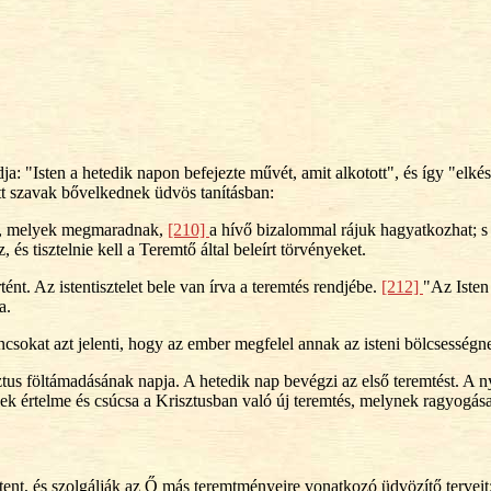
 "Isten a hetedik napon befejezte művét, amit alkotott", és így "elkész
tt szavak bővelkednek üdvös tanításban:
 le, melyek megmaradnak,
[210]
a hívő bizalommal rájuk hagyatkozhat; s j
s tisztelnie kell a Teremtő által beleírt törvényeket.
tént. Az istentisztelet bele van írva a teremtés rendjébe.
[212]
"Az Isten
a.
csokat azt jelenti, hogy az ember megfelel annak az isteni bölcsesség
tus föltámadásának napja. A hetedik nap bevégzi az első teremtést. A n
k értelme és csúcsa a Krisztusban való új teremtés, melynek ragyogása
stent, és szolgálják az Ő más teremtményeire vonatkozó üdvözítő terv